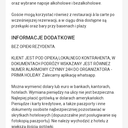
oraz wybrane napoje alkoholowe i bezalkoholowe.
Goście mogą korzystać również z restauracji à la carte po
wcześniejszej rezerwacji, a w ciągu dnia dostępne są
przekąski oraz bary przy basenach i plaży.
INFORMACJE DODATKOWE
BEZ OPIEKI REZYDENTA.
KLIENT JEST POD OPIEKĄ LOKALNEGO KONTRAHENTA, W
DOKUMENTACH PODRÓŻY WSKAZANY JEST RÓWNIEŻ
NUMER ALARMOWY CZYNNY 24H DO ORGANIZATORA -
PRIMA HOLIDAY. Zalecamy aplikację whatsapp.
Można wymienić dolary lub euro w bankach, kantorach,
hotelach. Wymiana pieniędzy na ulicy nie jest bezpieczna.
Najlepiej płacić gotówką w dolarach amerykańskich.
Pieniądze i karty kredytowe, a także paszporty i inne
dokumenty osobiste najbezpieczniej pozostawiać w
skrytkach hotelowych (dopuszczalne jest posługiwanie się
fotokopią paszportu). Nie należy wychodzić z hotelu z
większą ilością gotówki.