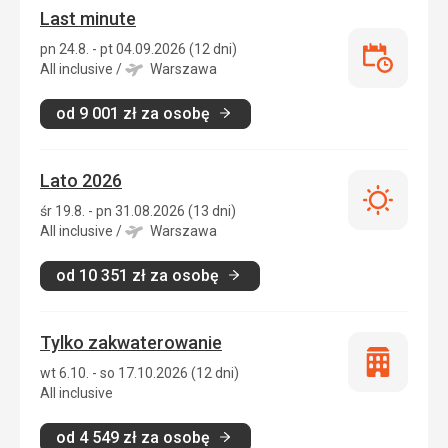
Last minute
pn 24.8. - pt 04.09.2026 (12 dni)
Last
All inclusive
/
Warszawa
minute
od
9 001
zł
za osobę
Lato 2026
Lato
śr 19.8. - pn 31.08.2026 (13 dni)
2026
All inclusive
/
Warszawa
od
10 351
zł
za osobę
Tylko zakwaterowanie
Tylko
wt 6.10. - so 17.10.2026 (12 dni)
zakwatero
All inclusive
od
4 549
zł
za osobę