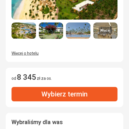
Więcej
Więcej o hotelu
8 345
od
zł
za os.
Wybierz termin
Wybraliśmy dla was