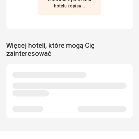
świetną energię
hotelu i opisu...
Ta recenzja została automatycznie przetłumaczona za
pomocą Google Translate
Więcej hoteli, które mogą Cię
zainteresować