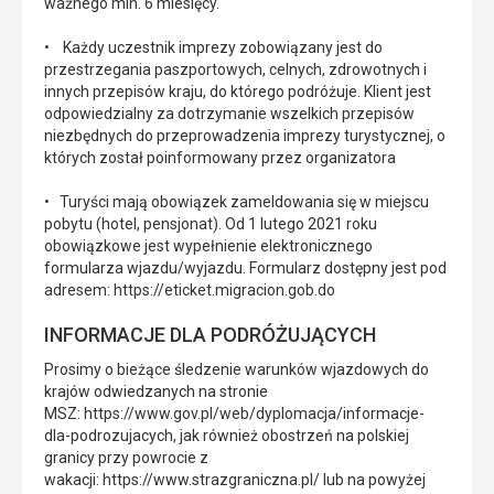
ważnego min. 6 miesięcy.
• Każdy uczestnik imprezy zobowiązany jest do
przestrzegania paszportowych, celnych, zdrowotnych i
innych przepisów kraju, do którego podróżuje. Klient jest
odpowiedzialny za dotrzymanie wszelkich przepisów
niezbędnych do przeprowadzenia imprezy turystycznej, o
których został poinformowany przez organizatora
• Turyści mają obowiązek zameldowania się w miejscu
pobytu (hotel, pensjonat). Od 1 lutego 2021 roku
obowiązkowe jest wypełnienie elektronicznego
formularza wjazdu/wyjazdu. Formularz dostępny jest pod
adresem: https://eticket.migracion.gob.do
INFORMACJE DLA PODRÓŻUJĄCYCH
Prosimy o bieżące śledzenie warunków wjazdowych do
krajów odwiedzanych na stronie
MSZ: https://www.gov.pl/web/dyplomacja/informacje-
dla-podrozujacych, jak również obostrzeń na polskiej
granicy przy powrocie z
wakacji: https://www.strazgraniczna.pl/ lub na powyżej