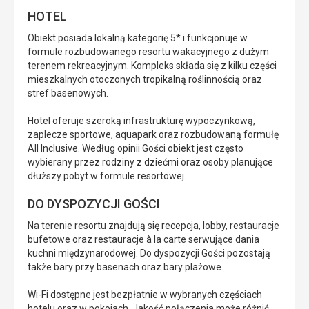
HOTEL
Obiekt posiada lokalną kategorię 5* i funkcjonuje w
formule rozbudowanego resortu wakacyjnego z dużym
terenem rekreacyjnym. Kompleks składa się z kilku części
mieszkalnych otoczonych tropikalną roślinnością oraz
stref basenowych.
Hotel oferuje szeroką infrastrukturę wypoczynkową,
zaplecze sportowe, aquapark oraz rozbudowaną formułę
All Inclusive. Według opinii Gości obiekt jest często
wybierany przez rodziny z dziećmi oraz osoby planujące
dłuższy pobyt w formule resortowej.
DO DYSPOZYCJI GOŚCI
Na terenie resortu znajdują się recepcja, lobby, restauracje
bufetowe oraz restauracje à la carte serwujące dania
kuchni międzynarodowej. Do dyspozycji Gości pozostają
także bary przy basenach oraz bary plażowe.
Wi-Fi dostępne jest bezpłatnie w wybranych częściach
hotelu oraz w pokojach. Jakość połączenia może różnić