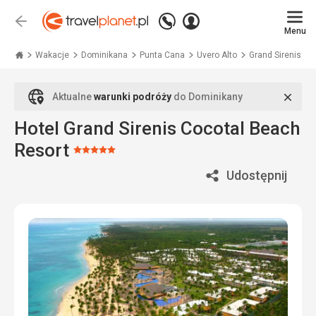
Zadzwoń
Zaloguj
Wstecz
+48
Menu
się
Travelplanet.pl
71
771
Wakacje
Dominikana
Punta Cana
Uvero Alto
Grand Sirenis Coco
76
70
Zamk
Aktualne
warunki podróży
do Dominikany
Hotel Grand Sirenis Cocotal Beach
Resort
Ocena:
5/5
Udostępnij