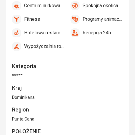
i
Centrum nurkowania
Spokojna okolica
Basen
tak
Centrum
tak
parasole
Spokojna
dla
nurkowania
na
okolica
dzieci
Fitness
Programy animacyjne
plaży
tak
Fitness
tak
Programy
animacyjne
Hotelowa restauracja
Recepcja 24h
tak
Hotelowa
tak
Recepcja
restauracja
24h
Wypożyczalnia rowerów
tak
Wypożyczalnia
rowerów
Kategoria
*****
Kraj
Dominikana
Region
Punta Cana
POŁOŻENIE