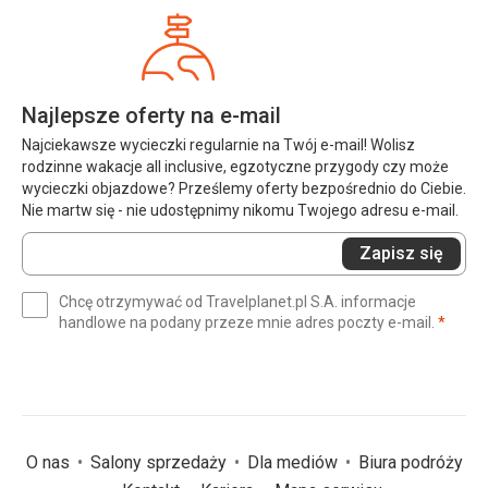
Najlepsze oferty na e-mail
Najciekawsze wycieczki regularnie na Twój e-mail! Wolisz
rodzinne wakacje all inclusive, egzotyczne przygody czy może
wycieczki objazdowe? Prześlemy oferty bezpośrednio do Ciebie.
Nie martw się - nie udostępnimy nikomu Twojego adresu e-mail.
Wprowadź
Zapisz się
swój
e-
Chcę otrzymywać od Travelplanet.pl S.A. informacje
mail
(wym
handlowe na podany przeze mnie adres poczty e-mail.
*
(wymagane)
*
O nas
Salony sprzedaży
Dla mediów
Biura podróży