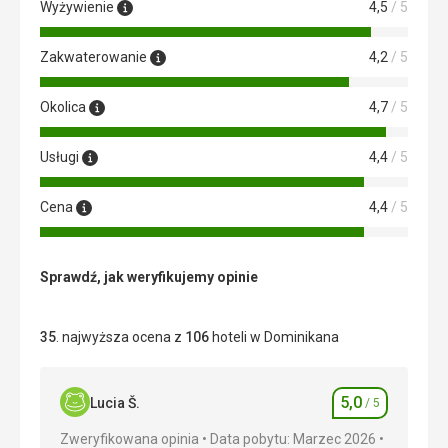
Wyżywienie
4,5
/ 5
Zakwaterowanie
4,2
/ 5
Okolica
4,7
/ 5
Usługi
4,4
/ 5
Cena
4,4
/ 5
Sprawdź, jak weryfikujemy opinie
35
. najwyższa ocena z
106
hoteli w Dominikana
5,0
Lucia Š.
/ 5
Ocena
Zweryfikowana opinia
Data pobytu: Marzec 2026