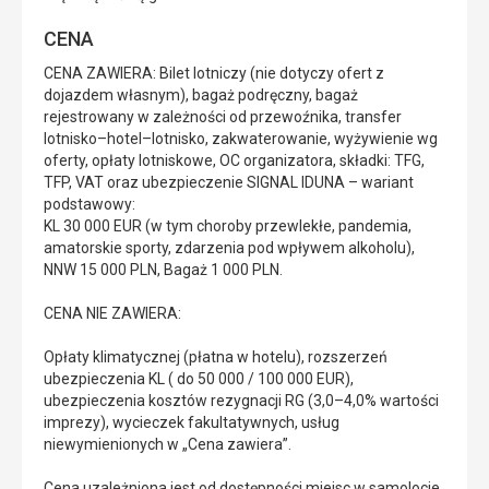
CENA
CENA ZAWIERA: Bilet lotniczy (nie dotyczy ofert z
dojazdem własnym), bagaż podręczny, bagaż
rejestrowany w zależności od przewoźnika, transfer
lotnisko–hotel–lotnisko, zakwaterowanie, wyżywienie wg
oferty, opłaty lotniskowe, OC organizatora, składki: TFG,
TFP, VAT oraz ubezpieczenie SIGNAL IDUNA – wariant
podstawowy:
KL 30 000 EUR (w tym choroby przewlekłe, pandemia,
amatorskie sporty, zdarzenia pod wpływem alkoholu),
NNW 15 000 PLN, Bagaż 1 000 PLN.
CENA NIE ZAWIERA:
Opłaty klimatycznej (płatna w hotelu), rozszerzeń
ubezpieczenia KL ( do 50 000 / 100 000 EUR),
ubezpieczenia kosztów rezygnacji RG (3,0–4,0% wartości
imprezy), wycieczek fakultatywnych, usług
niewymienionych w „Cena zawiera”.
Cena uzależniona jest od dostępności miejsc w samolocie