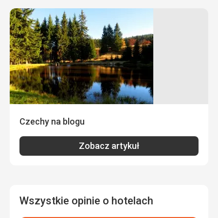
Zakwaterowanie
Hotel najpierw zaoferował nam pokój sprzed remontu.
Ponieważ telewizja nie działała, dostaliśmy pokój po
remoncie. Ten był już na wyższym poziomie. Uważam, że
te lepsze pokoje powinny być oferowane od razu, aby nie
psuć reputacji biura podróży. Hotel był bowiem półpusty.
Usługi
Opróżniano tylko kosz na śmieci, czasami zapominali
uzupełnić papier toaletowy.
Ta recenzja została automatycznie przetłumaczona za
pomocą Google Translate
Czechy na blogu
Zobacz artykuł
Wszystkie opinie o hotelach