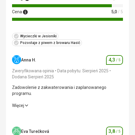
Cena
5,0
/ 5
Wycieczki w Jesioniki
Pozostaje z piwem z browaru Hasič
4,3
Anna H.
/ 5
Ocena
Zweryfikowana opinia
Data pobytu: Sierpień 2025
Dodana Sierpień 2025
Zadowolenie z zakwaterowania i zaplanowanego
programu.
Zadowolenie z zakwaterowania i zaplanowanego
Więcej
programu.
Wyżywienie
3,0
/ 5
3,8
Eva Turečková
/ 5
Ocena