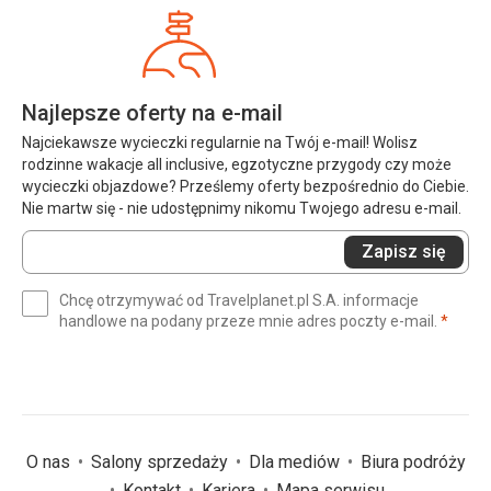
Najlepsze oferty na e-mail
Najciekawsze wycieczki regularnie na Twój e-mail! Wolisz
rodzinne wakacje all inclusive, egzotyczne przygody czy może
wycieczki objazdowe? Prześlemy oferty bezpośrednio do Ciebie.
Nie martw się - nie udostępnimy nikomu Twojego adresu e-mail.
Wprowadź
Zapisz się
swój
e-
Chcę otrzymywać od Travelplanet.pl S.A. informacje
mail
(wym
handlowe na podany przeze mnie adres poczty e-mail.
*
(wymagane)
*
O nas
Salony sprzedaży
Dla mediów
Biura podróży
Kontakt
Kariera
Mapa serwisu