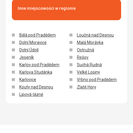
Inne miejscowości w regionie
Bělá pod Pradědem
Loučná nad Desnou
Dolní Moravice
Malá Morávka
Dolní Údolí
Ostružná
Jeseník
Rešov
Karlov pod Pradědem
Suchá Rudná
Karlova Studánka
Velké Losiny
Karlovice
Vrbno pod Pradědem
Kouty nad Desnou
Zlaté Hory
Lipová-lázně