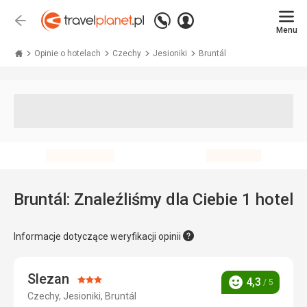
Zadzwoń
Zaloguj
Wstecz
+48 71 771 76 55
Menu
się
Travelplanet.pl
Opinie o hotelach
Czechy
Jesioniki
Bruntál
Bruntál: Znaleźliśmy dla Ciebie 1 hotel
Informacje dotyczące weryfikacji opinii
Slezan
Ocena:
4,3
/ 5
Ocena
Czechy, Jesioniki, Bruntál
3/5