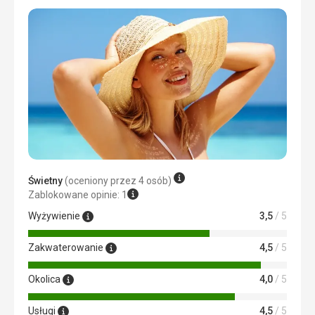
Świetny
(oceniony przez 4 osób)
Zablokowane opinie: 1
Wyżywienie
3,5
/ 5
Zakwaterowanie
4,5
/ 5
Okolica
4,0
/ 5
Usługi
4,5
/ 5