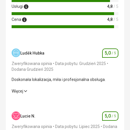
Usługi
4,8
/ 5
Cena
4,8
/ 5
5,0
Luděk Hubka
/ 5
Ocena
Zweryfikowana opinia
Data pobytu: Grudzień 2025
Dodana Grudzień 2025
Doskonała lokalizacja, miła i profesjonalna obsługa.
Doskonała lokalizacja, miła i profesjonalna obsługa.
Więcej
Wyżywienie
5,0
/ 5
Zakwaterowanie
5,0
/ 5
5,0
Lucie N.
/ 5
Ocena
Okolica
5,0
/ 5
Zweryfikowana opinia
Data pobytu: Lipiec 2025
Dodana