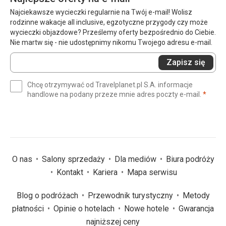
Najciekawsze wycieczki regularnie na Twój e-mail! Wolisz
rodzinne wakacje all inclusive, egzotyczne przygody czy może
wycieczki objazdowe? Prześlemy oferty bezpośrednio do Ciebie.
Nie martw się - nie udostępnimy nikomu Twojego adresu e-mail.
Wprowadź
Zapisz się
swój
e-
Chcę otrzymywać od Travelplanet.pl S.A. informacje
mail
(wym
handlowe na podany przeze mnie adres poczty e-mail.
*
(wymagane)
*
O nas
Salony sprzedaży
Dla mediów
Biura podróży
Kontakt
Kariera
Mapa serwisu
Blog o podróżach
Przewodnik turystyczny
Metody
płatności
Opinie o hotelach
Nowe hotele
Gwarancja
najniższej ceny