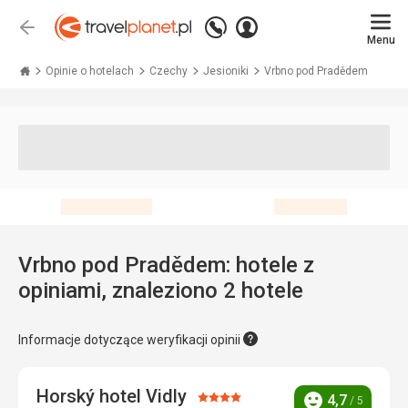
Zadzwoń
Zaloguj
Wstecz
+48 71 771 76 55
Menu
się
Travelplanet.pl
Opinie o hotelach
Czechy
Jesioniki
Vrbno pod Pradědem
Vrbno pod Pradědem: hotele z
opiniami, znaleziono 2 hotele
Informacje dotyczące weryfikacji opinii
Horský hotel Vidly
Ocena:
4,7
/ 5