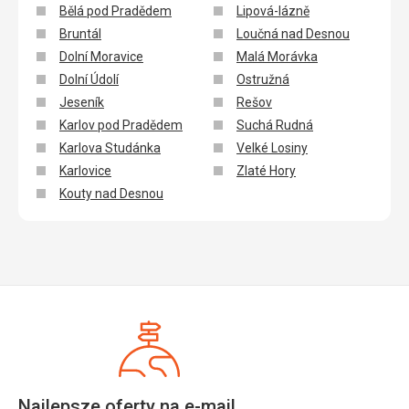
Bělá pod Pradědem
Lipová-lázně
Bruntál
Loučná nad Desnou
Dolní Moravice
Malá Morávka
Dolní Údolí
Ostružná
Jeseník
Rešov
Karlov pod Pradědem
Suchá Rudná
Karlova Studánka
Velké Losiny
Karlovice
Zlaté Hory
Kouty nad Desnou
Najlepsze oferty na e-mail