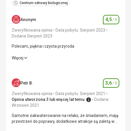
Centrum odnowy biologicznej
4,5
Anonym
/ 5
Ocena
Zweryfikowana opinia
Data pobytu: Sierpień 2023
Dodana Sierpień 2023
Polecam, piękna i czysta przyroda
Polecam, piękna i czysta przyroda
Więcej
Wyżywienie
4,0
/ 5
Zakwaterowanie
5,0
/ 5
3,6
Petr B.
/ 5
Ocena
Okolica
4,0
/ 5
Zweryfikowana opinia
Data pobytu: Sierpień 2021
Opinia utworzona 3 lub więcej lat temu
Dodana
Usługi
4,0
/ 5
Wrzesień 2021
Samotne zakwaterowanie na relaks, ze śniadaniem, mają
Cena
4,0
/ 5
przestrzeń do poprawy, dodatkowe atrakcje są zaletą w
niekorzystnej pogodzie. Czego nie przewidziałem, to jak