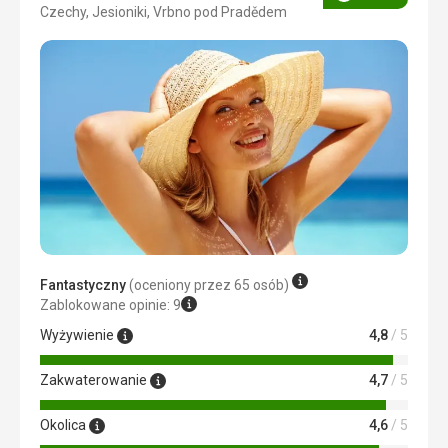
Ocena
Czechy, Jesioniki, Vrbno pod Pradědem
4/5
Fantastyczny
(oceniony przez 65 osób)
Zablokowane opinie: 9
Wyżywienie
4,8
/ 5
Zakwaterowanie
4,7
/ 5
Okolica
4,6
/ 5