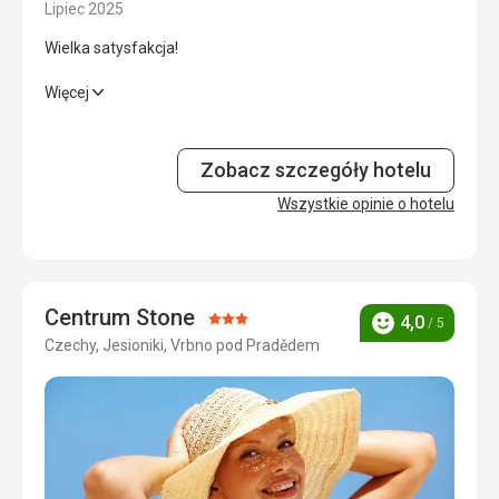
Lipiec 2025
Usługi
5,0
/ 5
Wielka satysfakcja!
Cena
5,0
/ 5
Wielka satysfakcja!
Więcej
Wyżywienie
5,0
/ 5
Zobacz szczegóły hotelu
Zakwaterowanie
5,0
/ 5
Wszystkie opinie o hotelu
Okolica
5,0
/ 5
Usługi
5,0
/ 5
Centrum Stone
Cena
5,0
/ 5
Ocena:
4,0
/ 5
Ocena
Czechy, Jesioniki, Vrbno pod Pradědem
3/5