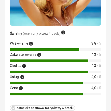
Świetny
(oceniony przez 4 osób)
Wyżywienie
3,8
/ 5
Zakwaterowanie
4,3
/ 5
Okolica
4,3
/ 5
Usługi
4,0
/ 5
Cena
4,0
/ 5
Kompleks sportowo-rozrywkowy w hotelu