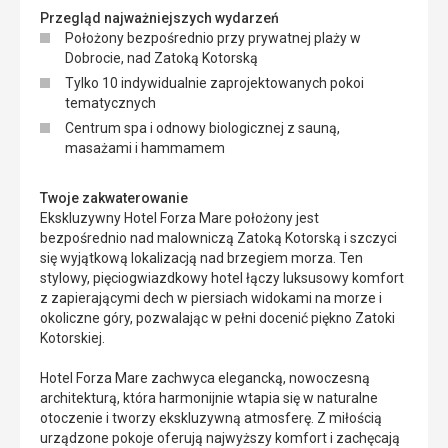
Przegląd najważniejszych wydarzeń
Położony bezpośrednio przy prywatnej plaży w
Dobrocie, nad Zatoką Kotorską
Tylko 10 indywidualnie zaprojektowanych pokoi
tematycznych
Centrum spa i odnowy biologicznej z sauną,
masażami i hammamem
Twoje zakwaterowanie
Ekskluzywny Hotel Forza Mare położony jest
bezpośrednio nad malowniczą Zatoką Kotorską i szczyci
się wyjątkową lokalizacją nad brzegiem morza. Ten
stylowy, pięciogwiazdkowy hotel łączy luksusowy komfort
z zapierającymi dech w piersiach widokami na morze i
okoliczne góry, pozwalając w pełni docenić piękno Zatoki
Kotorskiej.
Hotel Forza Mare zachwyca elegancką, nowoczesną
architekturą, która harmonijnie wtapia się w naturalne
otoczenie i tworzy ekskluzywną atmosferę. Z miłością
urządzone pokoje oferują najwyższy komfort i zachęcają