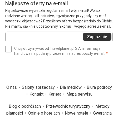
Najlepsze oferty na e-mail
Najciekawsze wycieczki regularnie na Twój e-mail! Wolisz
rodzinne wakacje all inclusive, egzotyczne przygody czy może
wycieczki objazdowe? Prześlemy oferty bezpośrednio do Ciebie.
Nie martw się - nie udostępnimy nikomu Twojego adresu e-mail.
Wprowadź
Zapisz się
swój
e-
Chcę otrzymywać od Travelplanet.pl S.A. informacje
mail
(wym
handlowe na podany przeze mnie adres poczty e-mail.
*
(wymagane)
*
O nas
Salony sprzedaży
Dla mediów
Biura podróży
Kontakt
Kariera
Mapa serwisu
Blog o podróżach
Przewodnik turystyczny
Metody
płatności
Opinie o hotelach
Nowe hotele
Gwarancja