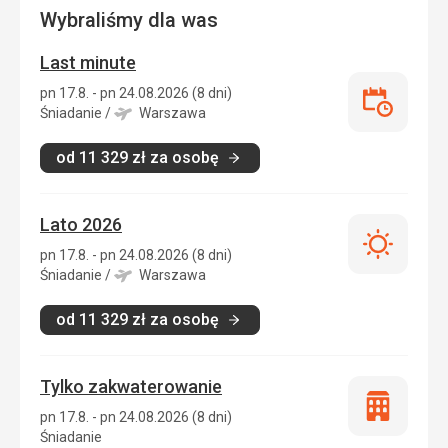
Wybraliśmy dla was
Last minute
pn 17.8. - pn 24.08.2026 (8 dni)
Last
Śniadanie
/
Warszawa
minute
od
11 329
zł
za osobę
Lato 2026
Lato
pn 17.8. - pn 24.08.2026 (8 dni)
2026
Śniadanie
/
Warszawa
od
11 329
zł
za osobę
Tylko zakwaterowanie
Tylko
pn 17.8. - pn 24.08.2026 (8 dni)
zakwatero
Śniadanie