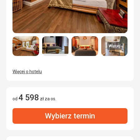
Więcej
Więcej o hotelu
4 598
od
zł
za os.
Wybierz termin