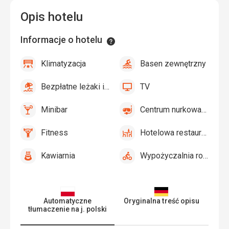
Opis hotelu
Informacje o hotelu
Informacje
Klimatyzacja
Basen zewnętrzny
tak
Klimatyzacja
tak
Basen
zewnętrzny
Bezpłatne leżaki i parasole przy basenie
TV
tak
Bezpłatne
tak
TV
leżaki
Minibar
Centrum nurkowania
i
tak
Minibar,
tak
Centrum
parasole
Bar
nurkowania
Fitness
Hotelowa restauracja
przy
tak
Fitness
tak
Hotelowa
basenie
restauracja
Kawiarnia
Wypożyczalnia rowerów
tak
Kawiarnia
tak
Wypożyczalnia
rowerów
Automatyczne
Oryginalna treść opisu
tłumaczenie na j. polski