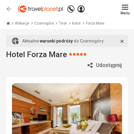
Zadzwoń
Zaloguj
Wstecz
+48
Menu
się
Travelplanet.pl
71
771
Wakacje
Czarnogóra
Tivat
Kotor
Forza Mare
76
70
Zamk
Aktualne
warunki podróży
do Czarnogóry
Hotel Forza Mare
Ocena:
5/5
Udostępnij