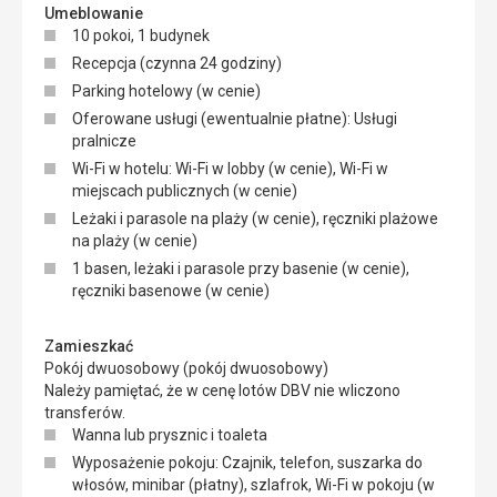
Umeblowanie
10 pokoi, 1 budynek
Recepcja (czynna 24 godziny)
Parking hotelowy (w cenie)
Oferowane usługi (ewentualnie płatne): Usługi
pralnicze
Wi-Fi w hotelu: Wi-Fi w lobby (w cenie), Wi-Fi w
miejscach publicznych (w cenie)
Leżaki i parasole na plaży (w cenie), ręczniki plażowe
na plaży (w cenie)
1 basen, leżaki i parasole przy basenie (w cenie),
ręczniki basenowe (w cenie)
Zamieszkać
Pokój dwuosobowy (pokój dwuosobowy)
Należy pamiętać, że w cenę lotów DBV nie wliczono
transferów.
Wanna lub prysznic i toaleta
Wyposażenie pokoju: Czajnik, telefon, suszarka do
włosów, minibar (płatny), szlafrok, Wi-Fi w pokoju (w