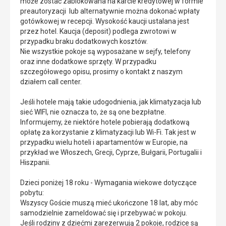
może zostać zablokowana na karcie kredytowej w formie
preautoryzacji lub alternatywnie można dokonać wpłaty
gotówkowej w recepcji. Wysokość kaucji ustalana jest
przez hotel. Kaucja (deposit) podlega zwrotowi w
przypadku braku dodatkowych kosztów.
Nie wszystkie pokoje są wyposażane w sejfy, telefony
oraz inne dodatkowe sprzęty. W przypadku
szczegółowego opisu, prosimy o kontakt z naszym
działem call center.
Jeśli hotele mają takie udogodnienia, jak klimatyzacja lub
sieć WIFI, nie oznacza to, że są one bezpłatne.
Informujemy, że niektóre hotele pobierają dodatkową
opłatę za korzystanie z klimatyzacji lub Wi-Fi. Tak jest w
przypadku wielu hoteli i apartamentów w Europie, na
przykład we Włoszech, Grecji, Cyprze, Bułgarii, Portugalii i
Hiszpanii.
Dzieci poniżej 18 roku - Wymagania wiekowe dotyczące
pobytu:
Wszyscy Goście muszą mieć ukończone 18 lat, aby móc
samodzielnie zameldować się i przebywać w pokoju.
Jeśli rodziny z dziećmi zarezerwują 2 pokoje, rodzice są