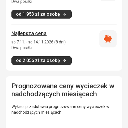
zakwatero
Dwa posiłki
od
1 953
zł
za osobę
Najlepsza cena
Najlepsza
so 7.11. - so 14.11.2026 (8 dni)
cena
Dwa posiłki
od
2 056
zł
za osobę
Prognozowane ceny wycieczek w
nadchodzących miesiącach
Wykres przedstawia prognozowane ceny wycieczek w
nadchodzących miesiącach