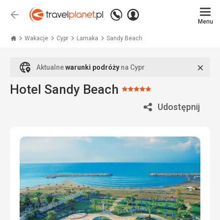
Zadzwoń
Zaloguj
Wstecz
+48
Menu
się
Travelplanet.pl
71
771
Wakacje
Cypr
Larnaka
Sandy Beach
76
70
Zamk
Aktualne
warunki podróży
na Cypr
Hotel Sandy Beach
Ocena:
5/5
Udostępnij