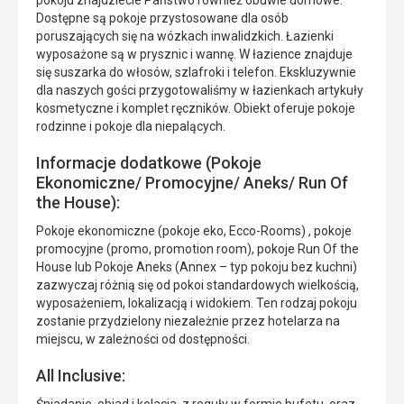
pokoju znajdziecie Państwo również obuwie domowe.
Dostępne są pokoje przystosowane dla osób
poruszających się na wózkach inwalidzkich. Łazienki
wyposażone są w prysznic i wannę. W łazience znajduje
się suszarka do włosów, szlafroki i telefon. Ekskluzywnie
dla naszych gości przygotowaliśmy w łazienkach artykuły
kosmetyczne i komplet ręczników. Obiekt oferuje pokoje
rodzinne i pokoje dla niepalących.
Informacje dodatkowe (Pokoje
Ekonomiczne/ Promocyjne/ Aneks/ Run Of
the House):
Pokoje ekonomiczne (pokoje eko, Ecco-Rooms) , pokoje
promocyjne (promo, promotion room), pokoje Run Of the
House lub Pokoje Aneks (Annex – typ pokoju bez kuchni)
zazwyczaj różnią się od pokoi standardowych wielkością,
wyposażeniem, lokalizacją i widokiem. Ten rodzaj pokoju
zostanie przydzielony niezależnie przez hotelarza na
miejscu, w zależności od dostępności.
All Inclusive: