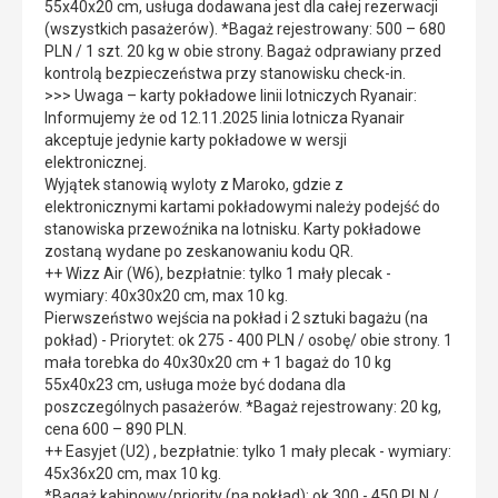
55x40x20 cm, usługa dodawana jest dla całej rezerwacji
(wszystkich pasażerów). *Bagaż rejestrowany: 500 – 680
PLN / 1 szt. 20 kg w obie strony. Bagaż odprawiany przed
kontrolą bezpieczeństwa przy stanowisku check-in.
>>> Uwaga – karty pokładowe linii lotniczych Ryanair:
Informujemy że od 12.11.2025 linia lotnicza Ryanair
akceptuje jedynie karty pokładowe w wersji
elektronicznej.
Wyjątek stanowią wyloty z Maroko, gdzie z
elektronicznymi kartami pokładowymi należy podejść do
stanowiska przewoźnika na lotnisku. Karty pokładowe
zostaną wydane po zeskanowaniu kodu QR.
++ Wizz Air (W6), bezpłatnie: tylko 1 mały plecak -
wymiary: 40x30x20 cm, max 10 kg.
Pierwszeństwo wejścia na pokład i 2 sztuki bagażu (na
pokład) - Priorytet: ok 275 - 400 PLN / osobę/ obie strony. 1
mała torebka do 40x30x20 cm + 1 bagaż do 10 kg
55x40x23 cm, usługa może być dodana dla
poszczególnych pasażerów. *Bagaż rejestrowany: 20 kg,
cena 600 – 890 PLN.
++ Easyjet (U2) , bezpłatnie: tylko 1 mały plecak - wymiary:
45x36x20 cm, max 10 kg.
*Bagaż kabinowy/priority (na pokład): ok 300 - 450 PLN /