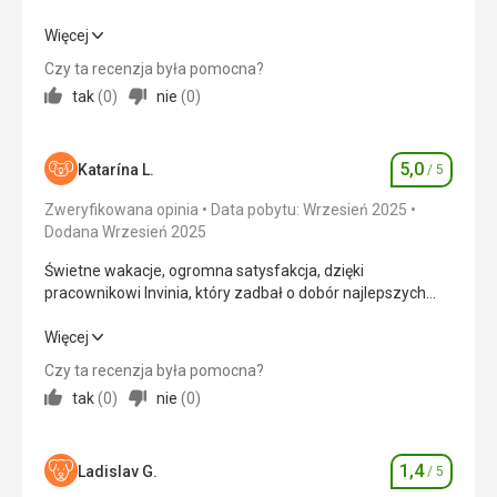
relaksujący wieczór przy muzyce i drinkach.
Polecam, przyzwoite zakwaterowanie, jedzenie, obsługa,
Więcej
czyste baseny, dostęp do morza, serwis plażowy, leżaki,
Czy ta recenzja była pomocna?
relaksujący wieczór przy muzyce i drinkach.
tak
(
0
)
nie
(
0
)
Wyżywienie
4,0
/ 5
5,0
Zakwaterowanie
5,0
/ 5
Katarína L.
/ 5
Ocena
Zweryfikowana opinia
Data pobytu: Wrzesień 2025
Okolica
4,0
/ 5
Dodana Wrzesień 2025
Usługi
5,0
/ 5
Świetne wakacje, ogromna satysfakcja, dzięki
pracownikowi Invinia, który zadbał o dobór najlepszych
Cena
4,0
/ 5
wakacji. Dziękujemy ❤️
Świetne wakacje, ogromna satysfakcja, dzięki
Więcej
pracownikowi Invinia, który zadbał o dobór najlepszych
Plaża
Czy ta recenzja była pomocna?
wakacji. Dziękujemy ❤️
Czysto, piaszczysto, wygodne leżaki, łagodne wejście bez
tak
(
0
)
nie
(
0
)
kamieni.
Wyżywienie
5,0
/ 5
Wyżywienie
Smaczne, różnorodne
1,4
Zakwaterowanie
5,0
/ 5
Ladislav G.
/ 5
Ocena