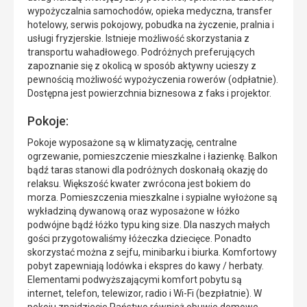
wypożyczalnia samochodów, opieka medyczna, transfer
hotelowy, serwis pokojowy, pobudka na życzenie, pralnia i
usługi fryzjerskie. Istnieje możliwość skorzystania z
transportu wahadłowego. Podróżnych preferujących
zapoznanie się z okolicą w sposób aktywny ucieszy z
pewnością możliwość wypożyczenia rowerów (odpłatnie).
Dostępna jest powierzchnia biznesowa z faks i projektor.
Pokoje:
Pokoje wyposażone są w klimatyzację, centralne
ogrzewanie, pomieszczenie mieszkalne i łazienkę. Balkon
bądź taras stanowi dla podróżnych doskonałą okazję do
relaksu. Większość kwater zwrócona jest bokiem do
morza. Pomieszczenia mieszkalne i sypialne wyłożone są
wykładziną dywanową oraz wyposażone w łóżko
podwójne bądź łóżko typu king size. Dla naszych małych
gości przygotowaliśmy łóżeczka dziecięce. Ponadto
skorzystać można z sejfu, minibarku i biurka. Komfortowy
pobyt zapewniają lodówka i ekspres do kawy / herbaty.
Elementami podwyższającymi komfort pobytu są
internet, telefon, telewizor, radio i Wi-Fi (bezpłatnie). W