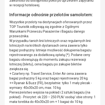
zależności od dostępności pokoi po uprzednim zapytaniu
w recepcji hotelowej.
Informacje odnośnie przelotów samolotem:
Wszystkie przeloty na destynacjach oferowanych przez
TOP Touristik odbywają się zgodnie z Ogólnymi
Warunkami Przewozu Pasażerów i Bagażu danego
przewoźnika.
W przypadku tanich linii lotniczych oraz regularnych linii
lotniczych na krótkich dystansach cena zawiera tylko
bagaż podręczny. Istnieje możliwość dokupienia bagażu
rejestrowanego za dodatkową opłatą (*). Podane ceny
bagażu obowiązują do momentu zakupu rezerwacji
lotniczej (biletu), cena bagażu po zakupie biletów
zwiększa się.
+ Czartery np. Travel Service, Enter Air cena zawiera
bagaż podręczny 5 kg oraz bagaż rejestrowany 20 kg.
++ Ryanair & Buzz (FR), bezpłatnie: tylko 1 mały plecak -
wymiary: 40x30x20 cm, max. 10 kg.
Pierwszeństwo wejścia na pokład i 2 sztuki bagażu (na
pokład) - Priorytet: ok 220 – 250 PLN/ osobę/ obie strony. 1
mała torebka do 40x30x20 cm + 1 bagaż do 10 kg