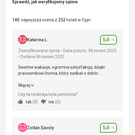
Sprawdź, jak weryfikujemy opinie
140
. najwyższa ocena z
252
hoteli w Cypr
5,0
Katarína L.
/ 5
Ocena
Zweryfikowana opinia
Data pobytu: Wrzesień 2025
Dodana Wrzesień 2025
Świetne wakacje, ogromna satysfakcja, dzięki
pracownikowi Invinia, który zadbał o dobór
najlepszych wakacji. Dziękujemy ❤️
Świetne wakacje, ogromna satysfakcja, dzięki
Więcej
pracownikowi Invinia, który zadbał o dobór
Czy ta recenzja była pomocna?
najlepszych wakacji. Dziękujemy ❤️
tak
(
0
)
nie
(
0
)
Wyżywienie
5,0
/ 5
Zakwaterowanie
5,0
/ 5
5,0
Zoltán Sávoly
/ 5
Ocena
Okolica
5,0
/ 5