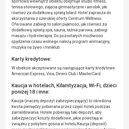
sportowa wewnątrz obiektu obejmuje studio fitness,
tenisa stołowego, zajęcia gimnastyczne i aerobik, jak
również za dodatkową opłatą bilard. Hotel zaprasza do
skorzystania z szerokiej oferty Centrum Wellness.
Oferowane zabiegi to salon piękności, jak również za
dodatkową opłatą spa, sauna, łaźnia parowa, zabiegi
masażu i hydroterapia. Do pozostałych możliwości
spędzenia czasu wolnego należą program animacyjny,
muzyka na żywo i miniklub.
Karty kredytowe:
W obiekcie akceptowane są następujące karty kredytowe:
American Express, Visa, Diners Club i MasterCard.
Kaucja w hotelach, Kilamtyzacja, Wi-Fi, dzieci
poniżej 18 i inne:
Kaucja (inaczej depozyt zabezpieczający) to określona
kwota pieniędzy pobierana przez część hoteli podczas
zameldowania. Hotele pobierają taki depozyt, aby
zabezpieczyć koszty dodatkowe, jakie powstają w
związku z pobytem gościa w hotelu.Kaucja (deposit)