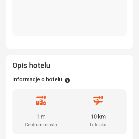
Opis hotelu
Informacje o hotelu
Informacje
Odległość
Odległość
od
od
centrum
lotniska
1 m
10 km
miasta
Centrum miasta
Lotnisko