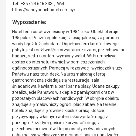
Tel: +357 24 646 333 , Web:
https://sandybeachhotel.com.cy/
Wyposażenie:
Hotel ten został wzniesiony w 1984 roku. Obiekt oferuje
195 pokoi. Poszczególne piętra osiągalne są za pomocą
windy bądź też schodami. Dopełnieniem komfortowego
pobytu jest możliwość skorzystania z szatni, przechowalni
bagażu, sejfu i kantoru wymiany walut. Wi-Fi umożliwia
dostęp do internetu również w pomieszczeniach
ogólnodostępnych. Pomocą w rezerwacji wycieczek służy
Państwu nasz tour-desk. Na urozmaiconą ofertę
gastronomiczną składają się restauracja, sala
śniadaniowa, kawiarnia, bar i bar na plaży. Udane zakupy
zrealizujecie Państwo w sklepie z pamiątkami oraz w
pozostałych placówkach handlowych. W obrębie obiektu
znajduje się malowniczy ogród i plac zabaw. Na terenie
hotelu znajduje się również kiosk z prasą. Goście
przybywający własnym autem skorzystać mogą z
parkingu. Poza tym goście skorzystać mogą z
przechowalni rowerów. Do pozostałych świadczonych
usług należą wielojęzyczny personel, opieka nad dziećmi,