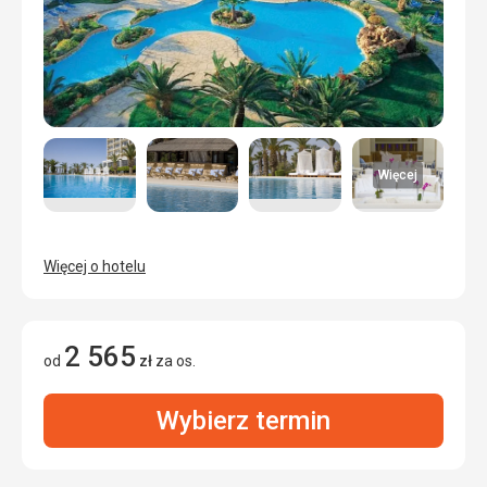
Więcej
Więcej o hotelu
2 565
od
zł
za os.
Wybierz termin