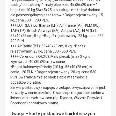
osobę/ obie strony. 1 mały plecak do 45x36x20 cm + 1
bagaż do 10 kg 56x45x25 cm, usługa może być dodana
dla poszczególnych pasażerów. *Bagaż rejestrowany: 15
kg, cena 500 – 700 PLN.
+++ LOT (LO), Lufthansa (LH), Air France (AF), KLM (KL),
TAP (TP), British Airways (BA), Alitalia (AZ), El Al (LY):
55x40x23 cm, 8 kg. *Bagaż rejestrowany: 23 kg, cena 265 -
400 PLN.
+++ Air Baltic (BT): 55x40x23 cm, 8 kg. *Bagaż
rejestrowany: 23 kg, cena 500 - 650 PLN.
++++ Corendon (XR,XC): Mały plecak (max 3 kg, o
wymiarach 40x30x20cm) w cenie.
*Bagaż kabinowy/Priority (10 kg , 55x40x25 cm) w
cenie 120 PLN. *Bagaż rejestrowany: 20 kg, cena 530
PLN. Gwarancja miejsc obok siebie w samolocie
dodatkowo płatna.
Serwis pokładowy - napoje, przekąski zwyczajowo nie jest
zawarty w cenie przelotu. Gwarancja miejsc obok siebie w
liniach lotniczych low cost (np. Ryanair, Wizzair, EasyJet i
Corendon) dodatkowo płatna.
Uwaga – karty pokładowe linii lotniczych