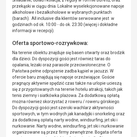
Śniadanie, obiad i kolacja, z reguły w formie bufetu, oraz
przekąski w ciągu dnia. Lokalne wyselekcjonowane napoje
alkoholowe i bezalkoholowe w wybranych punktach
(barach). All inclusive dla klientów serwowane jest w
godzinach od ok. 10:00 - do ok. 23:30 (więcej i dokładne
informacji w recepcji).
Oferta sportowo-rozrywkowa:
Na terenie obiektu znajduje się basen otwarty oraz brodzik
dla dzieci. Do dyspozycji gości jest również taras do
opalania, leżaki oraz parasole przeciwsłoneczne. O
Państwa pełne odprężenie zadba kąpiel w jacuzzi. W
ofercie baru znajdują się napoje orzeźwiające. Goście
pragnący aktywnie spędzić czas także na urlopie ucieszą
się z przygotowanych na terenie hotelu atrakcji, takich jak
tenis ziemny i siatkówka plażowa. Za dodatkową opłatą
można również skorzystać z roweru / roweru górskiego.
Do dyspozycji gości jest szeroki wachlarz aktywności
sportowych, w tym wodnych jak kanadyjki i snorkeling oraz
za dodatkową opłatą narty wodne, windsurfing, jet ski i
nurkowanie. Narty wodne, windsurfing, jet ski i nurkowanie
organizowane są przez firmy zewnętrzne. Bogata oferta