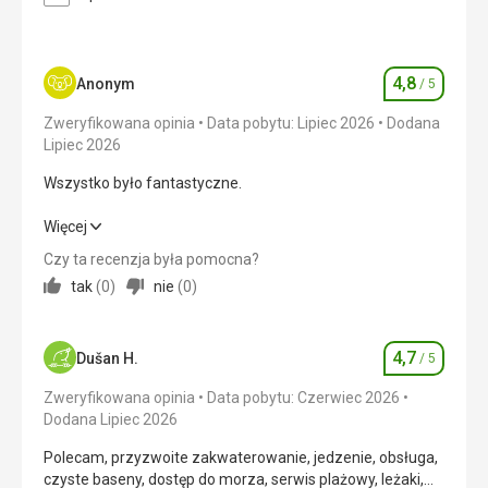
Wyżywienie
Obsługa hotelowa była w porządku, mimo że nie był
Opieka była idealna.
to hotel 5-gwiazdkowy.
Zakwaterowanie
Ta recenzja została automatycznie
4,8
Anonym
/ 5
Zakwaterowanie było idealne.
Ocena
przetłumaczona za pomocą Google Translate
Usługi
Zweryfikowana opinia
Data pobytu: Lipiec 2026
Dodana
Byłem zadowolony ze wszystkiego.
Lipiec 2026
Ta recenzja została automatycznie
Wszystko było fantastyczne.
przetłumaczona za pomocą Google Translate
Wszystko było fantastyczne.
Więcej
Czy ta recenzja była pomocna?
Wyżywienie
5,0
/ 5
tak
(
0
)
nie
(
0
)
Zakwaterowanie
5,0
/ 5
4,7
Okolica
5,0
/ 5
Dušan H.
/ 5
Ocena
Zweryfikowana opinia
Data pobytu: Czerwiec 2026
Usługi
5,0
/ 5
Dodana Lipiec 2026
Cena
4,0
/ 5
Polecam, przyzwoite zakwaterowanie, jedzenie, obsługa,
czyste baseny, dostęp do morza, serwis plażowy, leżaki,