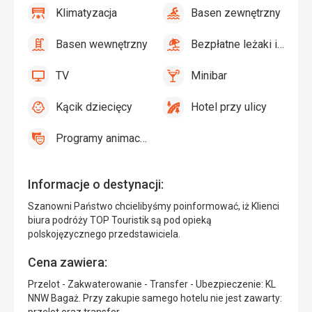
Klimatyzacja
Basen zewnętrzny
tak
Klimatyzacja
tak
Basen
zewnętrzny
Basen wewnętrzny
Bezpłatne leżaki i parasole przy basenie
tak
Basen
tak
Bezpłatne
wewnętrzny
leżaki
TV
Minibar
i
tak
TV
tak
Minibar
parasole
Kącik dziecięcy
Hotel przy ulicy
przy
tak
Kącik
tak
Hotel
basenie,
dziecięcy
przy
Bezpłatne
Programy animacyjne
ulicy
tak
Programy
leżaki
animacyjne
i
parasole
Informacje o destynacji:
na
plaży
Szanowni Państwo chcielibyśmy poinformować, iż Klienci
biura podróży TOP Touristik są pod opieką
polskojęzycznego przedstawiciela.
Cena zawiera:
Przelot - Zakwaterowanie - Transfer - Ubezpieczenie: KL
NNW Bagaż. Przy zakupie samego hotelu nie jest zawarty: