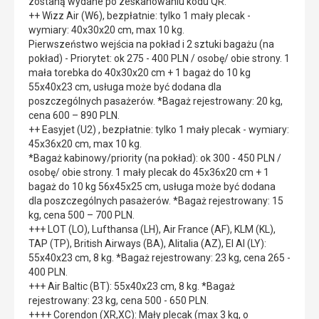
zostaną wydane po zeskanowaniu kodu QR.
++ Wizz Air (W6), bezpłatnie: tylko 1 mały plecak -
wymiary: 40x30x20 cm, max 10 kg.
Pierwszeństwo wejścia na pokład i 2 sztuki bagażu (na
pokład) - Priorytet: ok 275 - 400 PLN / osobę/ obie strony. 1
mała torebka do 40x30x20 cm + 1 bagaż do 10 kg
55x40x23 cm, usługa może być dodana dla
poszczególnych pasażerów. *Bagaż rejestrowany: 20 kg,
cena 600 – 890 PLN.
++ Easyjet (U2) , bezpłatnie: tylko 1 mały plecak - wymiary:
45x36x20 cm, max 10 kg.
*Bagaż kabinowy/priority (na pokład): ok 300 - 450 PLN /
osobę/ obie strony. 1 mały plecak do 45x36x20 cm + 1
bagaż do 10 kg 56x45x25 cm, usługa może być dodana
dla poszczególnych pasażerów. *Bagaż rejestrowany: 15
kg, cena 500 – 700 PLN.
+++ LOT (LO), Lufthansa (LH), Air France (AF), KLM (KL),
TAP (TP), British Airways (BA), Alitalia (AZ), El Al (LY):
55x40x23 cm, 8 kg. *Bagaż rejestrowany: 23 kg, cena 265 -
400 PLN.
+++ Air Baltic (BT): 55x40x23 cm, 8 kg. *Bagaż
rejestrowany: 23 kg, cena 500 - 650 PLN.
++++ Corendon (XR,XC): Mały plecak (max 3 kg, o