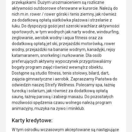
przekąskami. Dużym urozmaiceniem są rozliczne
aktywności outdoorowe oferowane w kurorcie. Należą do
nich m.in. rower / rower górski i tenis ziemny, jak również
za dodatkową opłatą siatkówka plażowa i strzelanie z
łuku. Do dyspozycji gości jest szeroki wachlarz aktywności
sportowych, w tym wodnych jak narty wodne, windsurfing,
żeglowanie, aerobik wodny i aqua fitness oraz za
dodatkową opłatą jet ski, przejażdżki motorówką, rower
wodny, przejażdżki na bananie wodnym, kanadyjki, rejsy
katamaranem, snorkeling i nurkowanie. Dla osób
preferujących aktywny wypoczynek przygotowaliśmy
bogaty program zajęć również wewnątrz obiektu.
Dostępne są studio fitness, tenis stołowy, bilard, dart,
zajęcia gimnastyczne i aerobik. Zapraszamy Państwa do
odwiedzin naszej Strefy Wellness. Polecamy spa, łaźnię
turecką i solarium, jak również za dodatkową opłatą
saunę, łaźnię parową i zabiegi masażu. Do pozostałych
możliwości spędzenia czasu wolnego należą program
animacyjny, muzyka na żywo i miniklub.
Karty kredytowe:
W tym ośrodku wczasowym akceptowane są następujące