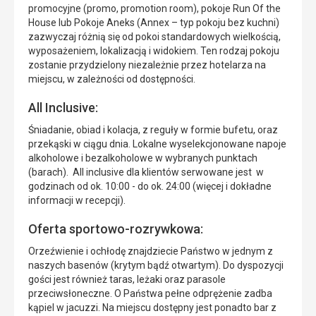
promocyjne (promo, promotion room), pokoje Run Of the
House lub Pokoje Aneks (Annex – typ pokoju bez kuchni)
zazwyczaj różnią się od pokoi standardowych wielkością,
wyposażeniem, lokalizacją i widokiem. Ten rodzaj pokoju
zostanie przydzielony niezależnie przez hotelarza na
miejscu, w zależności od dostępności.
All Inclusive:
Śniadanie, obiad i kolacja, z reguły w formie bufetu, oraz
przekąski w ciągu dnia. Lokalne wyselekcjonowane napoje
alkoholowe i bezalkoholowe w wybranych punktach
(barach). All inclusive dla klientów serwowane jest w
godzinach od ok. 10:00 - do ok. 24:00 (więcej i dokładne
informacji w recepcji).
Oferta sportowo-rozrywkowa:
Orzeźwienie i ochłodę znajdziecie Państwo w jednym z
naszych basenów (krytym bądź otwartym). Do dyspozycji
gości jest również taras, leżaki oraz parasole
przeciwsłoneczne. O Państwa pełne odprężenie zadba
kąpiel w jacuzzi. Na miejscu dostępny jest ponadto bar z