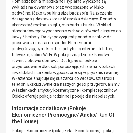
Pomieszczenia mieszkalne i sypialne wyłożone są
wykładziną dywanową oraz wyposażone w łóżko
podwójne, łóżko typu king size bądź sofę. Na życzenie
dostępne są dostawki oraz łóżeczka dziecięce. Ponadto
skorzystać można z sejfu, minibarku i biurka. W skład
standardowego wyposażenia wchodzi również ekspres do
kawy / herbaty. Do dyspozycji jest ponadto zestaw do
prasowania i prasa do spodni. Elementami
podwyższającymi komfort pobytu są internet, telefon,
telewizor, radio i Wi-Fi. W pokoju znajdziecie Państwo
również obuwie domowe. Dostępne są pokoje
przystosowane dla osób poruszających się na wózkach
inwalidzkich. Łazienki wyposażone są w prysznic i wannę.
W łazience znajduje się suszarka do włosów, szlafroki i
telefon. Ekskluzywnie dla naszych gości przygotowaliśmy
w łazienkach artykuły kosmetyczne i komplet ręczników.
Obiekt oferuje pokoje rodzinne i pokoje dla niepalących.
Informacje dodatkowe (Pokoje
Ekonomiczne/ Promocyjne/ Aneks/ Run Of
the House):
Pokoje ekonomiczne (pokoje eko, Ecco-Rooms) , pokoje