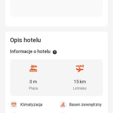
Opis hotelu
Informacje o hotelu
Informacje
Odległość
Odległość
od
od
plaży
lotniska
0 m
15 km
Plaża
Lotnisko
Klimatyzacja
Basen zewnętrzny
tak
Klimatyzacja
tak
Basen
zewnętrzny