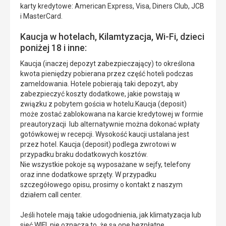
karty kredytowe: American Express, Visa, Diners Club, JCB
i MasterCard.
Kaucja w hotelach, Kilamtyzacja, Wi-Fi, dzieci
poniżej 18 i inne:
Kaucja (inaczej depozyt zabezpieczający) to określona
kwota pieniędzy pobierana przez część hoteli podczas
zameldowania. Hotele pobierają taki depozyt, aby
zabezpieczyć koszty dodatkowe, jakie powstają w
związku z pobytem gościa w hotelu.Kaucja (deposit)
może zostać zablokowana na karcie kredytowej w formie
preautoryzacji lub alternatywnie można dokonać wpłaty
gotówkowej w recepcji. Wysokość kaucji ustalana jest
przez hotel. Kaucja (deposit) podlega zwrotowi w
przypadku braku dodatkowych kosztów.
Nie wszystkie pokoje są wyposażane w sejfy, telefony
oraz inne dodatkowe sprzęty. W przypadku
szczegółowego opisu, prosimy o kontakt z naszym
działem call center.
Jeśli hotele mają takie udogodnienia, jak klimatyzacja lub
sieć WIFI, nie oznacza to, że są one bezpłatne.