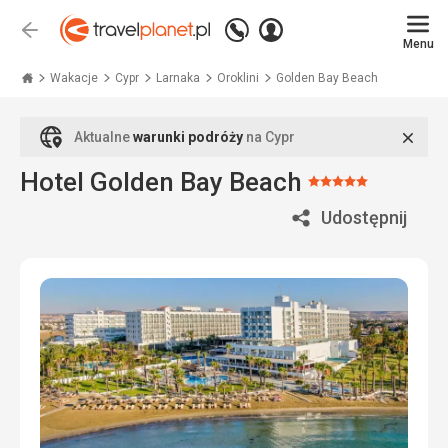
Zadzwoń
Zaloguj
Wstecz
+48
Menu
się
Travelplanet.pl
71
771
Wakacje
Cypr
Larnaka
Oroklini
Golden Bay Beach
76
70
Zamk
Aktualne
warunki podróży
na Cypr
Hotel Golden Bay Beach
Ocena:
5/5
Udostępnij