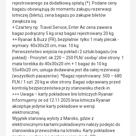
rejestrowanego za dodatkową opłatą (*). Podane ceny
bagażu obowiązują do momentu zakupu rezerwacji
lotniczej (biletu), cena bagażu po zakupie biletów
zwiększa się.
+ Czartery np. Travel Service, Enter Air cena zawiera
bagaż podręczny 5 kg oraz bagaż rejestrowany 20 kg.
++ Ryanair & Buzz (FR), bezpłatnie: tylko 1 mały plecak -
wymiary: 40x30x20 cm, max. 10 kg.
Pierwszeństwo wejścia na pokład i 2 sztuki bagażu (na
pokład) - Priorytet: ok 220 – 250 PLN/ osobę/ obie strony. 1
mała torebka do 40x30x20 cm + 1 bagaż do 10 kg
55x40x20 cm, usługa dodawana jest dla całej rezerwacji
(wszystkich pasażerów). *Bagaż rejestrowany: 500 – 680
PLN / 1 szt. 20 kg w obie strony. Bagaż odprawiany przed
kontrolą bezpieczeństwa przy stanowisku check-in.
>>> Uwaga – karty pokładowe linii lotniczych Ryanair:
Informujemy że od 12.11.2025 linia lotnicza Ryanair
akceptuje jedynie karty pokładowe w wersji
elektronicznej.
Wyjątek stanowią wyloty z Maroko, gdzie z
elektronicznymi kartami pokładowymi należy podejść do
stanowiska przewoźnika na lotnisku. Karty pokładowe