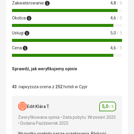
Zakwaterowanie
4,8
/ 5
Okolica
4,6
/ 5
Usługi
5,0
/ 5
Cena
4,6
/ 5
Sprawdź, jak weryfikujemy opinie
43
. najwyższa ocena z
252
hoteli w Cypr
5,0
Edit Klára T.
/ 5
Ocena
Zweryfikowana opinia
Data pobytu: Wrzesień 2025
Dodana Październik 2025
Wszystko spełniło nasze oczekiwania. Bliskość