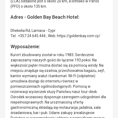
(LCA) oddalone jest o około 20 km, a lotnisko w Pafos
(PFO) o około 135 km.
Adres - Golden Bay Beach Hotel:
Dhekelia Rd, Larnaca - Cypr
Tel: +357 24 645 444 , Web: https://goldenbay.com.cy/
Wyposażenie:
Kurort zbudowany został w roku 1983. Serdecznie
zapraszamy naszych gości do łącznie 193 pokoi. Na
większość pięter można dostać się za pomocą windy. Na
miejscu znajduje się szatnia, przechowalnia bagażu, sejf,
kantor wymiany walut i bankomat. Wi-Fi (odpłatnie)
umożliwia dostęp do internetu również w
pomieszczeniach ogólnodostępnych. Pomocą w
rezerwacji wycieczek służy Państwu nasz tour-desk.
Ośrodek wczasowy dysponuje szeregiem udogodnień dla
niepełnosprawnych. Na urozmaiconą ofertę
gastronomiczną składają się restauracja, jadalnia, sala
śniadaniowa, bar i pub. Udane zakupy zrealizujecie
Państwo w supermarkecie i sklepie z pamiątkami oraz w