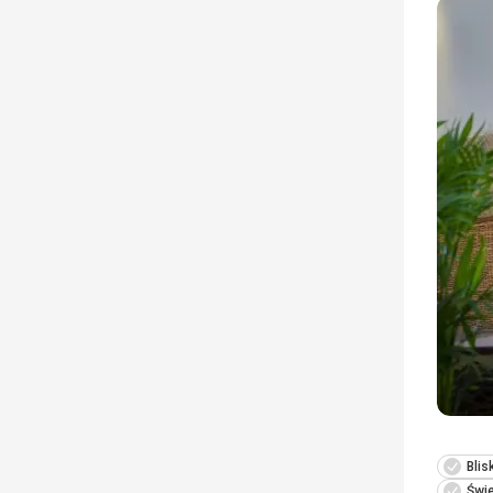
Bli
Świe