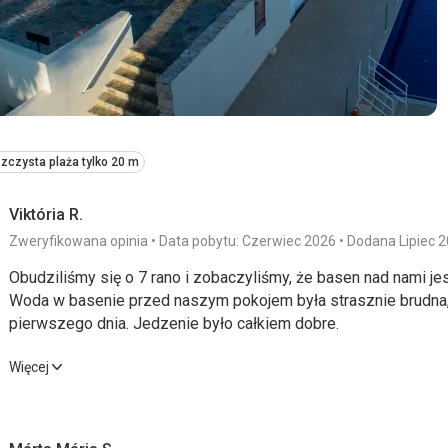
zczysta plaża tylko 20 m
Viktória R.
Zweryfikowana opinia
Data pobytu: Czerwiec 2026
Dodana Lipiec 
Obudziliśmy się o 7 rano i zobaczyliśmy, że basen nad nami je
Woda w basenie przed naszym pokojem była strasznie brudna,
pierwszego dnia. Jedzenie było całkiem dobre.
Obudziliśmy się o 7 rano i zobaczyliśmy, że basen nad nami je
Więcej
Woda w basenie przed naszym pokojem była strasznie brudna,
pierwszego dnia. Jedzenie było całkiem dobre.