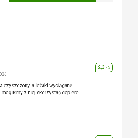
2,3
/ 5
Ocena
2026
st czyszczony, a leżaki wyciągane.
 mogliśmy z niej skorzystać dopiero
st czyszczony, a leżaki wyciągane.
 mogliśmy z niej skorzystać dopiero