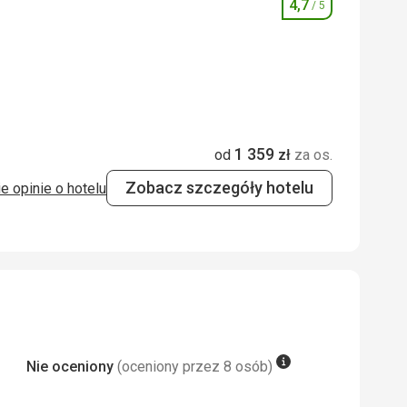
4,7
2,0
/ 5
/ 5
Ocena
1,0
/ 5
5,0
/ 5
1 359
od
zł
za os.
4,0
/ 5
Zobacz szczegóły hotelu
e opinie o hotelu
na część, gdzie można pływać.
dne. Zawsze dopełniali to, co
Nie oceniony
(oceniony przez 8 osób)