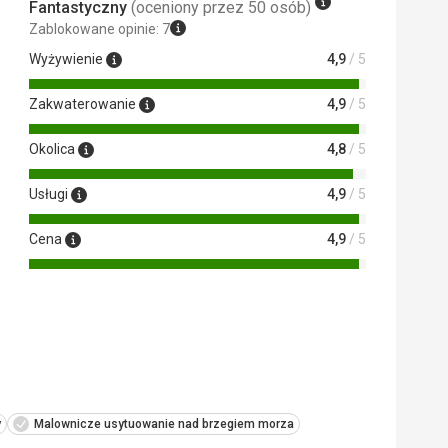
Fantastyczny
(oceniony przez 50 osób)
Zablokowane opinie: 7
Wyżywienie
4,9
/ 5
Zakwaterowanie
4,9
/ 5
Okolica
4,8
/ 5
Usługi
4,9
/ 5
Cena
4,9
/ 5
y
Malownicze usytuowanie nad brzegiem morza