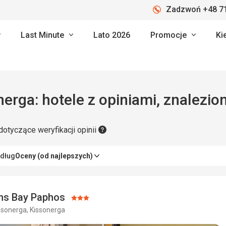
Zadzwoń +48 71
Last Minute
Lato 2026
Promocje
Ki
erga: hotele z opiniami, znalezio
dotyczące weryfikacji opinii
edług
Oceny (od najlepszych)
ns Bay Paphos
Ocena:
issonerga, Kissonerga
3/5