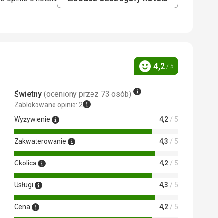
cepcji za pomoc i opiekę.
4,2
/ 5
Ocena
u na wycieczkach, ale raczej na
Świetny
(oceniony przez 73 osób)
Zablokowane opinie: 2
oju standardowego.
Wyżywienie
4,2
/ 5
Zakwaterowanie
4,3
/ 5
 Google Translate
Okolica
4,2
/ 5
Usługi
4,3
/ 5
Cena
4,2
/ 5