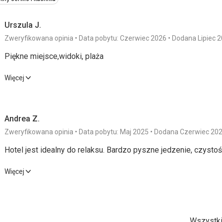
Urszula J.
Zweryfikowana opinia
Data pobytu: Czerwiec 2026
Dodana Lipiec 
Piękne miejsce,widoki, plaża
Piękne miejsce,widoki, plaża
Więcej
Wyżywienie
5,0
/ 5
Usługi
Andrea Z.
Zakwaterowanie
5,0
/ 5
Cena
Zweryfikowana opinia
Data pobytu: Maj 2025
Dodana Czerwiec 20
Okolica
5,0
/ 5
Hotel jest idealny do relaksu. Bardzo pyszne jedzenie, czysto
Plaża
Hotel jest idealny do relaksu. Bardzo pyszne jedzenie, czysto
Więcej
Super, dostępne leżaki hotelu bezpłatne.
Wyżywienie
5,0
/ 5
Usługi
Wyżywienie
Pyszne, różnorodne, pięknie podane.
Zakwaterowanie
5,0
/ 5
Cena
Wszystki