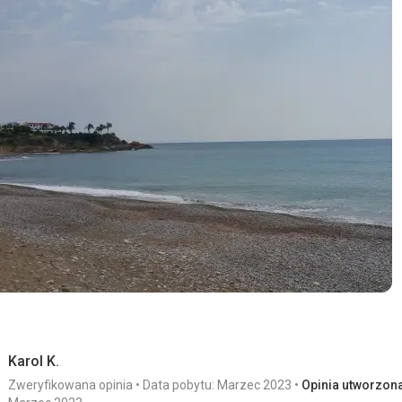
Hotel jest piękny, a sprzątanie i wymiana ręczników odbywały 
pomocni.
Usługi
Byliśmy zadowoleni ze wszystkiego.
Ta recenzja została automatycznie przetłumaczona za pomocą
Karol K.
Zweryfikowana opinia
Data pobytu: Marzec 2023
Opinia utworzona 