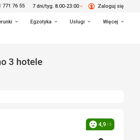
 771 76 55
7 dni/tyg. 8:00-23:00
Zaloguj się
erunki
Egzotyka
Usługi
Więcej
no 3 hotele
4,9
/ 5
Ocena