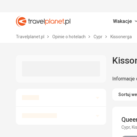
Wakacje
Travelplanet.pl
Travelplanet.pl
Opinie o hotelach
Cypr
Kissonerga
Kisson
Informacje 
Sortuj w
Quee
Cypr, K