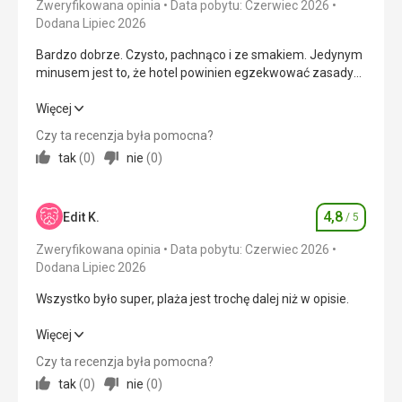
Ta recenzja została automatycznie
Zweryfikowana opinia
Data pobytu: Czerwiec 2026
przetłumaczona za pomocą Google Translate
Dodana Lipiec 2026
Bardzo dobrze. Czysto, pachnąco i ze smakiem. Jedynym
minusem jest to, że hotel powinien egzekwować zasady
dotyczące siedzenia i picia przy basenie. Musieliśmy to
zgłosić w recepcji, ponieważ krzyki trwały do ​​14:00.
Bardzo dobrze. Czysto, pachnąco i ze smakiem. Jedynym
Więcej
Następnej nocy to się nie powtórzyło.
minusem jest to, że hotel powinien egzekwować zasady
Czy ta recenzja była pomocna?
dotyczące siedzenia i picia przy basenie. Musieliśmy to
tak
(
0
)
nie
(
0
)
zgłosić w recepcji, ponieważ krzyki trwały do ​​14:00.
Następnej nocy to się nie powtórzyło.
4,8
Wyżywienie
4,0
/ 5
Edit K.
/ 5
Ocena
Zweryfikowana opinia
Data pobytu: Czerwiec 2026
Zakwaterowanie
4,0
/ 5
Dodana Lipiec 2026
Okolica
5,0
/ 5
Wszystko było super, plaża jest trochę dalej niż w opisie.
Usługi
5,0
/ 5
Wszystko było super, plaża jest trochę dalej niż w opisie.
Więcej
Cena
4,0
/ 5
Czy ta recenzja była pomocna?
Wyżywienie
5,0
/ 5
tak
(
0
)
nie
(
0
)