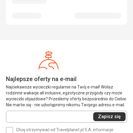
Najlepsze oferty na e-mail
Najciekawsze wycieczki regularnie na Twój e-mail! Wolisz
rodzinne wakacje all inclusive, egzotyczne przygody czy może
wycieczki objazdowe? Prześlemy oferty bezpośrednio do Ciebie.
Nie martw się - nie udostępnimy nikomu Twojego adresu e-mail.
Wprowadź
Zapisz się
swój
e-
Chcę otrzymywać od Travelplanet.pl S.A. informacje
mail