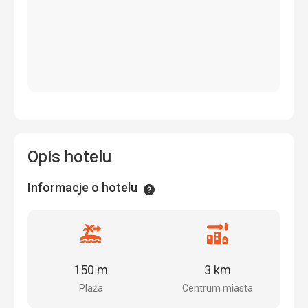
Opis hotelu
Informacje o hotelu
Informacje
Odległość
Odległość
od
od
plaży
centrum
150 m
3 km
miasta
Plaża
Centrum miasta