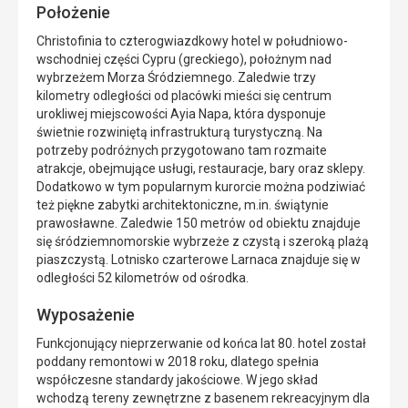
Położenie
Christofinia to czterogwiazdkowy hotel w południowo-
wschodniej części Cypru (greckiego), położnym nad
wybrzeżem Morza Śródziemnego. Zaledwie trzy
kilometry odległości od placówki mieści się centrum
urokliwej miejscowości Ayia Napa, która dysponuje
świetnie rozwiniętą infrastrukturą turystyczną. Na
potrzeby podróżnych przygotowano tam rozmaite
atrakcje, obejmujące usługi, restauracje, bary oraz sklepy.
Dodatkowo w tym popularnym kurorcie można podziwiać
też piękne zabytki architektoniczne, m.in. świątynie
prawosławne. Zaledwie 150 metrów od obiektu znajduje
się śródziemnomorskie wybrzeże z czystą i szeroką plażą
piaszczystą. Lotnisko czarterowe Larnaca znajduje się w
odległości 52 kilometrów od ośrodka.
Wyposażenie
Funkcjonujący nieprzerwanie od końca lat 80. hotel został
poddany remontowi w 2018 roku, dlatego spełnia
współczesne standardy jakościowe. W jego skład
wchodzą tereny zewnętrzne z basenem rekreacyjnym dla