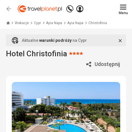
Zadzwoń
Zaloguj
Wstecz
+48
Menu
się
Travelplanet.pl
71
771
Wakacje
Cypr
Ayia Napa
Ayia Napa
Christofinia
76
70
Zamk
Aktualne
warunki podróży
na Cypr
Hotel Christofinia
Ocena:
4/5
Udostępnij