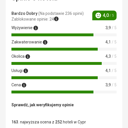
Bardzo Dobry
(Na podstawie 236 opinii)
4,0
/ 5
Ocena
Zablokowane opinie: 24
Wyżywienie
3,9
/ 5
Zakwaterowanie
4,1
/ 5
Okolica
4,3
/ 5
Usługi
4,1
/ 5
Cena
3,9
/ 5
Sprawdź, jak weryfikujemy opinie
163
. najwyższa ocena z
252
hoteli w Cypr