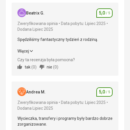
5,0
Beatrix G.
/ 5
Ocena
Zweryfikowana opinia
Data pobytu: Lipiec 2025
Dodana Lipiec 2025
Spędziliśmy fantastyczny tydzień z rodziną.
Spędziliśmy fantastyczny tydzień z rodziną.
Więcej
Czy ta recenzja była pomocna?
Wyżywienie
5,0
/ 5
tak
(
0
)
nie
(
0
)
Zakwaterowanie
5,0
/ 5
Okolica
5,0
/ 5
5,0
Andrea M.
/ 5
Ocena
Usługi
5,0
/ 5
Zweryfikowana opinia
Data pobytu: Lipiec 2025
Dodana Lipiec 2025
Cena
5,0
/ 5
Wycieczka, transfery i programy były bardzo dobrze
zorganizowane.
Plaża