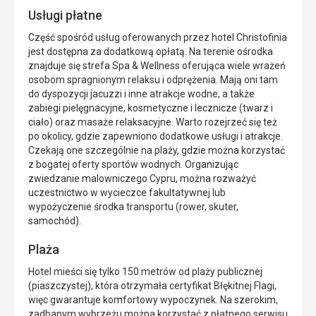
Usługi płatne
Część spośród usług oferowanych przez hotel Christofinia
jest dostępna za dodatkową opłatą. Na terenie ośrodka
znajduje się strefa Spa & Wellness oferująca wiele wrażeń
osobom spragnionym relaksu i odprężenia. Mają oni tam
do dyspozycji jacuzzi i inne atrakcje wodne, a także
zabiegi pielęgnacyjne, kosmetyczne i lecznicze (twarz i
ciało) oraz masaże relaksacyjne. Warto rozejrzeć się też
po okolicy, gdzie zapewniono dodatkowe usługi i atrakcje.
Czekają one szczególnie na plaży, gdzie można korzystać
z bogatej oferty sportów wodnych. Organizując
zwiedzanie malowniczego Cypru, można rozważyć
uczestnictwo w wycieczce fakultatywnej lub
wypożyczenie środka transportu (rower, skuter,
samochód).
Plaża
Hotel mieści się tylko 150 metrów od plaży publicznej
(piaszczystej), która otrzymała certyfikat Błękitnej Flagi,
więc gwarantuje komfortowy wypoczynek. Na szerokim,
zadbanym wybrzeżu można korzystać z płatnego serwisu