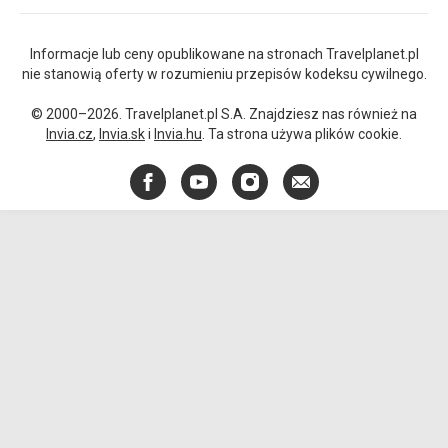
Informacje lub ceny opublikowane na stronach Travelplanet.pl
nie stanowią oferty w rozumieniu przepisów kodeksu cywilnego.
© 2000–2026. Travelplanet.pl S.A. Znajdziesz nas również na
Invia.cz
,
Invia.sk
i
Invia.hu
. Ta strona używa plików cookie.
Facebook
YouTube
Instagram
E-
mail