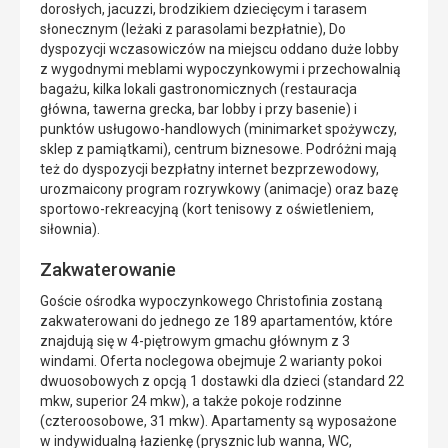
dorosłych, jacuzzi, brodzikiem dziecięcym i tarasem
słonecznym (leżaki z parasolami bezpłatnie), Do
dyspozycji wczasowiczów na miejscu oddano duże lobby
z wygodnymi meblami wypoczynkowymi i przechowalnią
bagażu, kilka lokali gastronomicznych (restauracja
główna, tawerna grecka, bar lobby i przy basenie) i
punktów usługowo-handlowych (minimarket spożywczy,
sklep z pamiątkami), centrum biznesowe. Podróżni mają
też do dyspozycji bezpłatny internet bezprzewodowy,
urozmaicony program rozrywkowy (animacje) oraz bazę
sportowo-rekreacyjną (kort tenisowy z oświetleniem,
siłownia).
Zakwaterowanie
Goście ośrodka wypoczynkowego Christofinia zostaną
zakwaterowani do jednego ze 189 apartamentów, które
znajdują się w 4-piętrowym gmachu głównym z 3
windami. Oferta noclegowa obejmuje 2 warianty pokoi
dwuosobowych z opcją 1 dostawki dla dzieci (standard 22
mkw, superior 24 mkw), a także pokoje rodzinne
(czteroosobowe, 31 mkw). Apartamenty są wyposażone
w indywidualną łazienkę (prysznic lub wanna, WC,