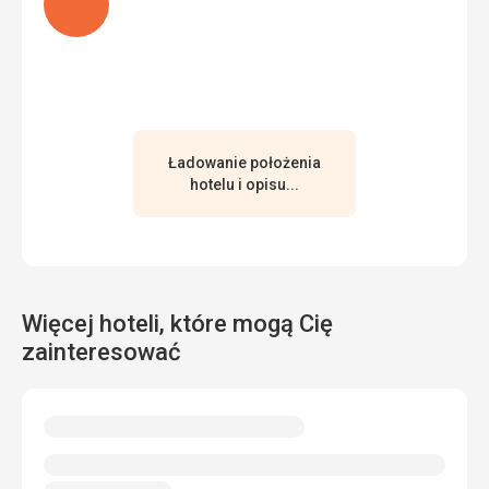
Zakładam, że latem robi się cieplej.
Ta recenzja została automatycznie przetłumaczona za
pomocą Google Translate
Ładowanie położenia
hotelu i opisu...
Więcej hoteli, które mogą Cię
zainteresować