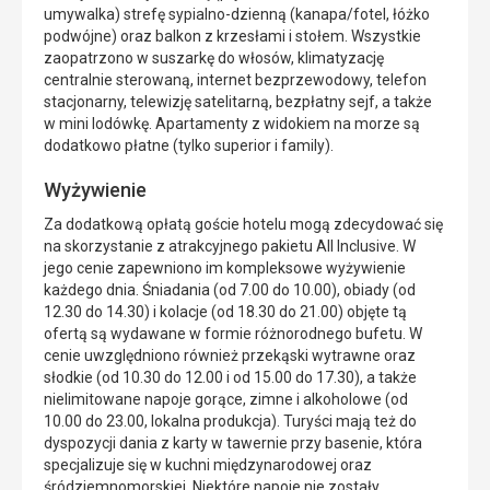
umywalka) strefę sypialno-dzienną (kanapa/fotel, łóżko
podwójne) oraz balkon z krzesłami i stołem. Wszystkie
zaopatrzono w suszarkę do włosów, klimatyzację
centralnie sterowaną, internet bezprzewodowy, telefon
stacjonarny, telewizję satelitarną, bezpłatny sejf, a także
w mini lodówkę. Apartamenty z widokiem na morze są
dodatkowo płatne (tylko superior i family).
Wyżywienie
Za dodatkową opłatą goście hotelu mogą zdecydować się
na skorzystanie z atrakcyjnego pakietu All Inclusive. W
jego cenie zapewniono im kompleksowe wyżywienie
każdego dnia. Śniadania (od 7.00 do 10.00), obiady (od
12.30 do 14.30) i kolacje (od 18.30 do 21.00) objęte tą
ofertą są wydawane w formie różnorodnego bufetu. W
cenie uwzględniono również przekąski wytrawne oraz
słodkie (od 10.30 do 12.00 i od 15.00 do 17.30), a także
nielimitowane napoje gorące, zimne i alkoholowe (od
10.00 do 23.00, lokalna produkcja). Turyści mają też do
dyspozycji dania z karty w tawernie przy basenie, która
specjalizuje się w kuchni międzynarodowej oraz
śródziemnomorskiej. Niektóre napoje nie zostały