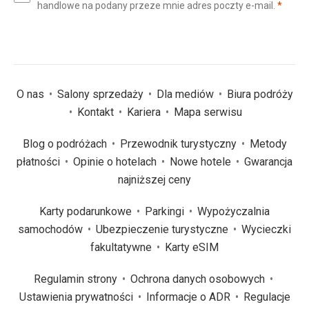
(wym
handlowe na podany przeze mnie adres poczty e-mail.
*
(wymagane)
*
O nas
Salony sprzedaży
Dla mediów
Biura podróży
Kontakt
Kariera
Mapa serwisu
Blog o podróżach
Przewodnik turystyczny
Metody
płatności
Opinie o hotelach
Nowe hotele
Gwarancja
najniższej ceny
Karty podarunkowe
Parkingi
Wypożyczalnia
samochodów
Ubezpieczenie turystyczne
Wycieczki
fakultatywne
Karty eSIM
Regulamin strony
Ochrona danych osobowych
Ustawienia prywatności
Informacje o ADR
Regulacje