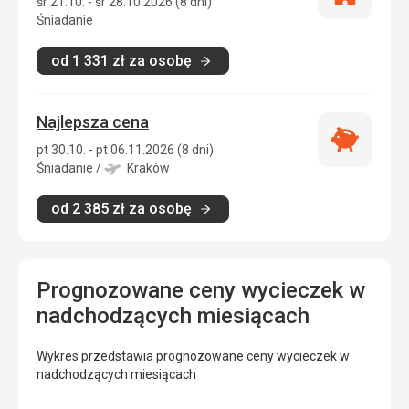
śr 21.10. - śr 28.10.2026 (8 dni)
zakwatero
Śniadanie
od
1 331
zł
za osobę
Najlepsza cena
Najlepsza
pt 30.10. - pt 06.11.2026 (8 dni)
cena
Śniadanie
/
Kraków
od
2 385
zł
za osobę
Prognozowane ceny wycieczek w
nadchodzących miesiącach
Wykres przedstawia prognozowane ceny wycieczek w
nadchodzących miesiącach