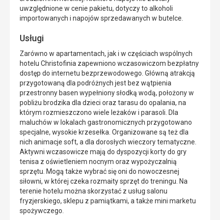
uwzględnione w cenie pakietu, dotyczy to alkoholi
importowanych i napojów sprzedawanych w butelce.
Usługi
Zarówno w apartamentach, jak i w częściach wspólnych
hotelu Christofinia zapewniono wczasowiczom bezpłatny
dostęp do internetu bezprzewodowego. Główną atrakcją
przygotowaną dla podróżnych jest bez wątpienia
przestronny basen wypełniony słodką wodą, położony w
pobliżu brodzika dla dzieci oraz tarasu do opalania, na
którym rozmieszczono wiele leżaków i parasoli. Dla
maluchów w lokalach gastronomicznych przygotowano
specjalne, wysokie krzesełka. Organizowane są też dla
nich animacje soft, a dla dorosłych wieczory tematyczne.
Aktywni wczasowicze mają do dyspozycji korty do gry
tenisa z oświetleniem nocnym oraz wypożyczalnią
sprzętu. Mogą także wybrać się oni do nowoczesnej
siłowni, w której czeka rozmaity sprzęt do treningu. Na
terenie hotelu można skorzystać z usług salonu
fryzjerskiego, sklepu z pamiątkami, a także mini marketu
spożywczego.