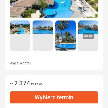
Więcej
Więcej o hotelu
2 374
od
zł
za os.
Wybierz termin