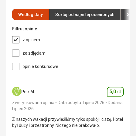
Wyżywienie
Wyżywienie
5,0
/ 5
Jedzenie różnorodne, owoce morza, lokalne
Według daty
Sortuj od najniżej ocenionych
Sort
jedzenie i wszystko bardzo smaczne
Zakwaterowanie
5,0
/ 5
Zakwaterowanie
Filtruj opinie
Okolica
5,0
/ 5
Zakwaterowanie było czyste, nie było żadnych
z opisem
problemów, a obsługa pomagała zawsze, gdy była
Usługi
5,0
/ 5
taka potrzeba.
ze zdjęciami
Usługi
Cena
5,0
/ 5
Obsługa pokoju regularnie przychodziła i sprzątała.
opinie konkursowe
Ta recenzja została automatycznie
przetłumaczona za pomocą Google Translate
5,0
Petr M.
/ 5
Ocena
Zweryfikowana opinia
Data pobytu: Lipiec 2026
Dodana
Lipiec 2026
Z naszych wakacji przywieźliśmy tylko spokój i ciszę. Hotel
był duży i przestronny. Niczego nie brakowało.