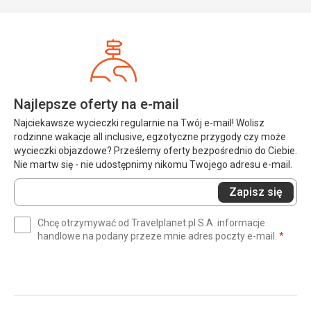
Najlepsze oferty na e-mail
Najciekawsze wycieczki regularnie na Twój e-mail! Wolisz
rodzinne wakacje all inclusive, egzotyczne przygody czy może
wycieczki objazdowe? Prześlemy oferty bezpośrednio do Ciebie.
Nie martw się - nie udostępnimy nikomu Twojego adresu e-mail.
Wprowadź
Zapisz się
swój
e-
Chcę otrzymywać od Travelplanet.pl S.A. informacje
mail
(wym
handlowe na podany przeze mnie adres poczty e-mail.
*
(wymagane)
*