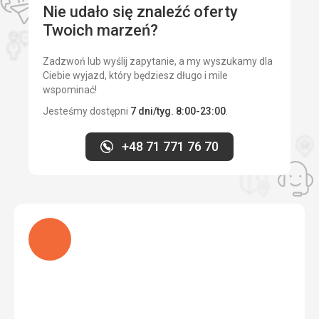
pomocą Google Translate
Mogło być bardziej kolorowo
Nie udało się znaleźć oferty
Twoich marzeń?
Zakwaterowanie
Bez problemu
Zadzwoń lub wyślij zapytanie, a my wyszukamy dla
Ta recenzja została automatycznie przetłumaczona za
Ciebie wyjazd, który będziesz długo i mile
pomocą Google Translate
wspominać!
Jesteśmy dostępni
7 dni/tyg. 8:00-23:00
.
+48 71 771 76 70
Ładuję