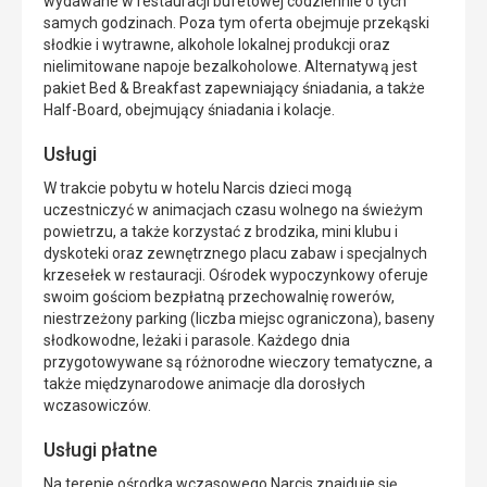
wydawane w restauracji bufetowej codziennie o tych
samych godzinach. Poza tym oferta obejmuje przekąski
słodkie i wytrawne, alkohole lokalnej produkcji oraz
nielimitowane napoje bezalkoholowe. Alternatywą jest
pakiet Bed & Breakfast zapewniający śniadania, a także
Half-Board, obejmujący śniadania i kolacje.
Usługi
W trakcie pobytu w hotelu Narcis dzieci mogą
uczestniczyć w animacjach czasu wolnego na świeżym
powietrzu, a także korzystać z brodzika, mini klubu i
dyskoteki oraz zewnętrznego placu zabaw i specjalnych
krzesełek w restauracji. Ośrodek wypoczynkowy oferuje
swoim gościom bezpłatną przechowalnię rowerów,
niestrzeżony parking (liczba miejsc ograniczona), baseny
słodkowodne, leżaki i parasole. Każdego dnia
przygotowywane są różnorodne wieczory tematyczne, a
także międzynarodowe animacje dla dorosłych
wczasowiczów.
Usługi płatne
Na terenie ośrodka wczasowego Narcis znajduje się