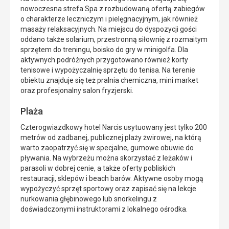
nowoczesna strefa Spa z rozbudowaną ofertą zabiegów
o charakterze leczniczym i pielęgnacyjnym, jak również
masaży relaksacyjnych. Na miejscu do dyspozycji gości
oddano także solarium, przestronną siłownię z rozmaitym
sprzętem do treningu, boisko do gry w minigolfa. Dla
aktywnych podróżnych przygotowano również korty
tenisowe i wypożyczalnię sprzętu do tenisa. Na terenie
obiektu znajduje się też pralnia chemiczna, mini market
oraz profesjonalny salon fryzjerski.
Plaża
Czterogwiazdkowy hotel Narcis usytuowany jest tylko 200
metrów od zadbanej, publicznej plaży żwirowej, na którą
warto zaopatrzyć się w specjalne, gumowe obuwie do
pływania. Na wybrzeżu można skorzystać z leżaków i
parasoli w dobrej cenie, a także oferty pobliskich
restauracji, sklepów i beach barów. Aktywne osoby mogą
wypożyczyć sprzęt sportowy oraz zapisać się na lekcje
nurkowania głębinowego lub snorkelingu z
doświadczonymi instruktorami z lokalnego ośrodka.