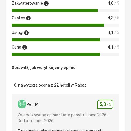
Zakwaterowanie
4,0
/ 5
Okolica
4,3
/ 5
Usługi
4,1
/ 5
Cena
4,1
/ 5
Sprawdź, jak weryfikujemy opinie
10
. najwyższa ocena z
22
hoteli w Rabac
5,0
Petr M.
/ 5
Ocena
Zweryfikowana opinia
Data pobytu: Lipiec 2026
Dodana Lipiec 2026