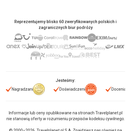
Reprezentujemy blisko 60 zweryfikowanych polskich i
zagranicznych biur podróży
Jesteśmy:
Nagradzani
Doświadczeni
Doceniani
Informacje lub ceny opublikowane na stronach Travelplanet.pl
nie stanowią oferty w rozumieniu przepisów kodeksu cywilnego.
© 2000–2026. Travelplanet.pl S.A. Znajdziesz nas również na