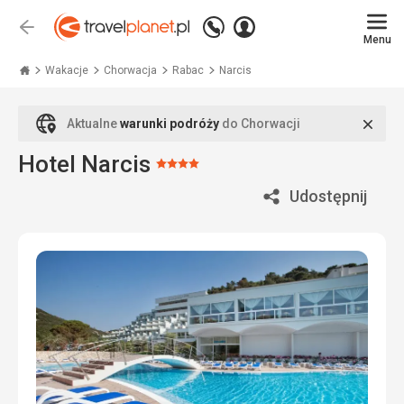
Zadzwoń
Zaloguj
Wstecz
+48
Menu
się
Travelplanet.pl
71
771
Wakacje
Chorwacja
Rabac
Narcis
76
70
Zamk
Aktualne
warunki podróży
do Chorwacji
Hotel Narcis
Ocena:
4/5
Udostępnij