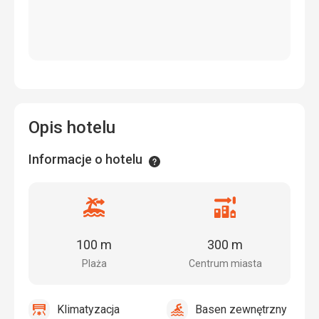
Opis hotelu
Informacje o hotelu
Informacje
Odległość
Odległość
od
od
plaży
centrum
100 m
300 m
miasta
Plaża
Centrum miasta
Klimatyzacja
Basen zewnętrzny
tak
Klimatyzacja
tak
Basen