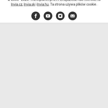
Invia.cz
,
Invia.sk
i
Invia.hu
. Ta strona używa plików cookie.
Facebook
YouTube
Instagram
E-
mail