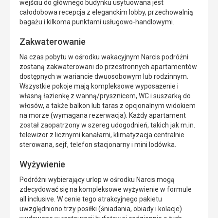
wejściu do głównego budynku usytuowana jest
całodobowa recepcja z eleganckim lobby, przechowalnią
bagażu i kilkoma punktami usługowo-handlowymi.
Zakwaterowanie
Na czas pobytu w ośrodku wakacyjnym Narcis podróżni
zostaną zakwaterowani do przestronnych apartamentów
dostępnych w wariancie dwuosobowym lub rodzinnym.
Wszystkie pokoje mają kompleksowe wyposażenie i
własną łazienkę z wanną/prysznicem, WC i suszarką do
włosów, a także balkon lub taras z opcjonalnym widokiem
na morze (wymagana rezerwacja). Każdy apartament
został zaopatrzony w szereg udogodnień, takich jak m.in.
telewizor z licznymi kanałami, klimatyzacja centralnie
sterowana, sejf, telefon stacjonarny i mini lodówka.
Wyżywienie
Podróżni wybierający urlop w ośrodku Narcis mogą
zdecydować się na kompleksowe wyżywienie w formule
all inclusive. W cenie tego atrakcyjnego pakietu
uwzględniono trzy posiłki (śniadania, obiady i kolacje)