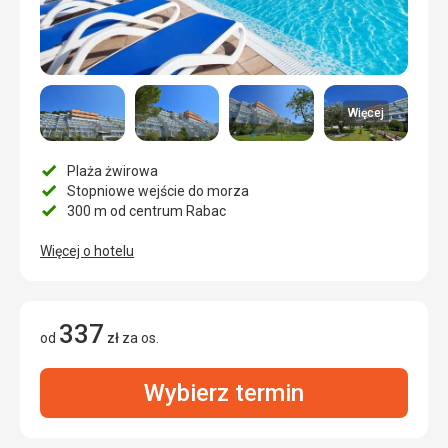
Więcej
Plaża żwirowa
Stopniowe wejście do morza
300 m od centrum Rabac
Więcej o hotelu
337
od
zł
za os.
Wybierz termin