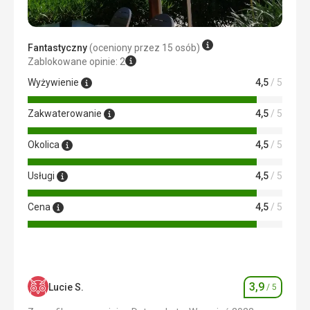
Świetnie, perfekcyjne sprzątanie każdego dnia.
Usługi
Dobry
Fantastyczny
(oceniony przez 15 osób)
Ta recenzja została automatycznie przetłumaczona za
Zablokowane opinie: 2
pomocą Google Translate
Wyżywienie
4,5
/ 5
Zakwaterowanie
4,5
/ 5
Okolica
4,5
/ 5
Usługi
4,5
/ 5
Cena
4,5
/ 5
3,9
Lucie S.
/ 5
Ocena