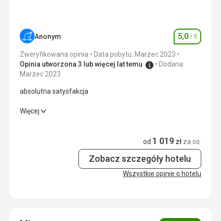
byli chętni i często się zatrzymywali. Jeśli chodzi o nocleg
można podsumować jednym słowem – niegodna.
w dość drogim hotelu Valamar Sanfior: pokój z widokiem
Wyjechaliśmy z godzinnym opóźnieniem starszym
na morze, za który zapłaciliśmy - znajdował się w piwnicy
autobusem bez działającej toalety. Na szczęście kierowcy
:), więc widok nie był możliwy, ponadto balkon nie był
byli chętni i często się zatrzymywali. Jeśli chodzi o nocleg
5,0
Anonym
/ 5
Ocena
zamknięty, więc można było do niego wejść od strony
w dość drogim hotelu Valamar Sanfior: pokój z widokiem
poza :). Nie radziłem sobie z tym. Okolica jest ładna,
na morze, za który zapłaciliśmy - znajdował się w piwnicy
Zweryfikowana opinia
Data pobytu: Marzec 2023
baseny są utrzymywane, jakość wody jest sprawdzana
:), więc widok nie był możliwy, ponadto balkon nie był
Opinia utworzona 3 lub więcej lat temu
Dodana
codziennie. Leżaki przy basenach bezpłatne, nad morzem
zamknięty, więc można było do niego wejść od strony
Marzec 2023
10 Euro za dzień. Jedzenie jest fantastyczne, zachowanie
poza :). Nie radziłem sobie z tym. Okolica jest ładna,
absolutna satysfakcja
personelu bez zarzutu. Dopiero w recepcji było całkiem
baseny są utrzymywane, jakość wody jest sprawdzana
oczywiste, że cenią niemiecką klientelę. I uważaj: ten hotel
codziennie. Leżaki przy basenach bezpłatne, nad morzem
absolutna satysfakcja
Więcej
preferuje dorosłych klientów. Dlatego nie dostałem zniżki
10 Euro za dzień. Jedzenie jest fantastyczne, zachowanie
na 6-letnie dziecko.
personelu bez zarzutu. Dopiero w recepcji było całkiem
Wyżywienie
5,0
/ 5
oczywiste, że cenią niemiecką klientelę. I uważaj: ten hotel
1 019
od
zł
za os.
preferuje dorosłych klientów. Dlatego nie dostałem zniżki
Zakwaterowanie
5,0
/ 5
na 6-letnie dziecko.
Zobacz szczegóły hotelu
Okolica
5,0
/ 5
Wyżywienie
5,0
/ 5
Wszystkie opinie o hotelu
Usługi
5,0
/ 5
Zakwaterowanie
3,0
/ 5
Cena
5,0
/ 5
Okolica
4,0
/ 5