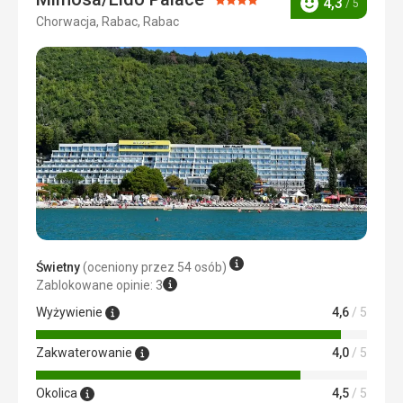
Ocena:
4,3
/ 5
Jedzenie jest, moim zdaniem, bardzo smaczne. Obiady
Ocena
Usługi
3,0
/ 5
Chorwacja, Rabac, Rabac
4/5
zmieniają się codziennie. Wybór jest zróżnicowany.
Śniadania są obfite, ale każdego ranka prawie takie same,
Cena
4,0
/ 5
co nie oznacza, że nie ma wyboru. Jedyne, do czego
mógłbym się przyczepić, to kawa na śniadanie, która jest
fatalna. Personel stale uzupełnia wszystko. Obsługa jest
bardzo miła.
Zakwaterowanie
Pokoje są wystarczająco duże, nawet z dwoma
dodatkowymi łóżkami. W tym roku mieliśmy wannę w
łazience, co jest mniej wygodne, ale jest możliwe.
Usługi
Hotel oferuje mnóstwo usług i atrakcji – aqua aerobik,
jogę, muzykę na żywo, dyskotekę, program animacji dla
Świetny
(oceniony przez 54 osób)
dzieci. Co roku dodawane są nowe atrakcje. Przyjeżdżamy
Zablokowane opinie: 3
tu regularnie i zawsze jesteśmy mile zaskoczeni.
Wyżywienie
4,6
/ 5
Ta recenzja została automatycznie przetłumaczona za
pomocą Google Translate
Zakwaterowanie
4,0
/ 5
Okolica
4,5
/ 5