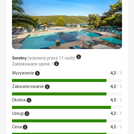
zróżnicowany zarówno na śniadanie jak i kolację.
Zakwaterowanie
Pokoje były czyste, przestronne i miały wystarczająco
dużo miejsca do przechowywania. Jednak wygląd i
wyposażenie nie spełniały standardów 4*.
Usługi
Bardzo miły i pomocny personel.
Ta recenzja została automatycznie przetłumaczona za
Świetny
(oceniony przez 11 osób)
pomocą Google Translate
Zablokowane opinie: 1
Wyżywienie
4,3
/ 5
Zakwaterowanie
4,3
/ 5
Okolica
4,5
/ 5
Usługi
4,3
/ 5
Cena
4,3
/ 5