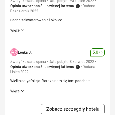
Zweryfikowana opinia
Data pobytu: Wrzesień 2022
Opinia utworzona 3 lub więcej lat temu
Dodana
Październik 2022
Ładne zakwaterowanie i okolice.
Ładne zakwaterowanie i okolice.
Więcej
Zakwaterowanie
4,0
/ 5
Okolica
4,0
/ 5
5,0
Lenka J.
/ 5
Ocena
Usługi
4,0
/ 5
Zweryfikowana opinia
Data pobytu: Czerwiec 2022
Opinia utworzona 3 lub więcej lat temu
Dodana
Cena
3,0
/ 5
Lipiec 2022
Wielka satysfakcja. Bardzo nam się tam podobało.
Plaża
Wielka satysfakcja. Bardzo nam się tam podobało.
Więcej
czysta, kamienista, ze stopniowym wejściem do wody,
odpowiednia dla dzieci
Wyżywienie
5,0
/ 5
Wyżywienie
Zobacz szczegóły hotelu
bez jedzenia
Zakwaterowanie
5,0
/ 5