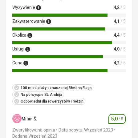
Wyżywienie
4,2
/ 5
Zakwaterowanie
4,1
/ 5
Okolica
4,4
/ 5
Usługi
4,0
/ 5
Cena
4,2
/ 5
100 m od plaży oznaczonej Błękitną Flagą
Na półwyspie St. Andrija
Odpowiedni dla rowerzystów i rodzin
5,0
Milan Š.
/ 5
Ocena
Zweryfikowana opinia
Data pobytu: Wrzesień 2023
Dodana Wrzesień 2023