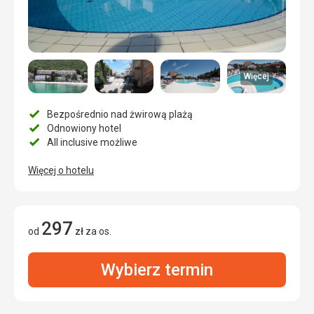
Więcej
Bezpośrednio nad żwirową plażą
Odnowiony hotel
All inclusive możliwe
Więcej o hotelu
297
od
zł
za os.
Wybierz termin