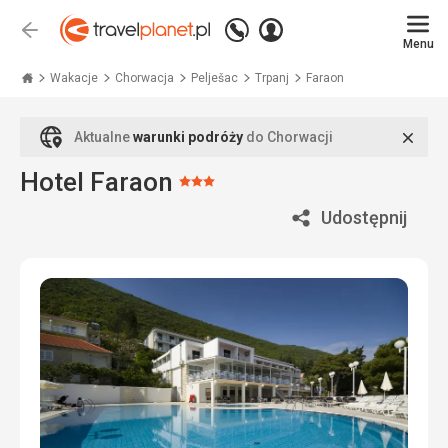
Zadzwoń
Zaloguj
Wstecz
+48
Menu
się
Travelplanet.pl
71
771
Wakacje
Chorwacja
Pelješac
Trpanj
Faraon
76
70
Zamk
Aktualne
warunki podróży
do Chorwacji
Hotel Faraon
Ocena:
3/5
Udostępnij