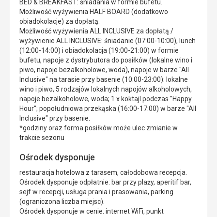
BED & BREAKFAST: śniadania w formie bufetu.
Możliwość wyżywienia HALF BOARD (dodatkowo
obiadokolacje) za dopłatą.
Możliwość wyżywienia ALL INCLUSIVE za dopłatą /
wyżywienie ALL INCLUSIVE: śniadanie (07:00-10:00), lunch
(12:00-14:00) i obiadokolacja (19:00-21:00) w formie
bufetu, napoje z dystrybutora do posiłków (lokalne wino i
piwo, napoje bezalkoholowe, woda), napoje w barze "All
Inclusive" na tarasie przy basenie (10:00-23:00): lokalne
wino i piwo, 5 rodzajów lokalnych napojów alkoholowych,
napoje bezalkoholowe, woda; 1 x koktajl podczas "Happy
Hour"; popołudniowa przekąska (16:00-17:00) w barze "All
Inclusive" przy basenie.
*godziny oraz forma posiłków może ulec zmianie w
trakcie sezonu
Ośrodek dysponuje
restauracja hotelowa z tarasem, całodobowa recepcja.
Ośrodek dysponuje odpłatnie: bar przy plaży, aperitif bar,
sejf w recepcji, usługa prania i prasowania, parking
(ograniczona liczba miejsc).
Ośrodek dysponuje w cenie: internet WiFi, punkt