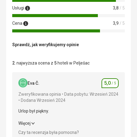
Usługi
3,8
/ 5
Cena
3,9
/ 5
Sprawdź, jak weryfikujemy opinie
2
. najwyższa ocena z
5
hoteli w Pelješac
5,0
Eva Č.
/ 5
Ocena
Zweryfikowana opinia
Data pobytu: Wrzesień 2024
Dodana Wrzesień 2024
Urlop był piękny.
Urlop był piękny.
Więcej
Czy ta recenzja była pomocna?
Wyżywienie
5,0
/ 5