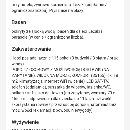
przy hotelu, żwirowo-kamienista. Leżaki (odpłatnie /
ograniczona liczba). Prysznice na plaży.
Basen
odkryty ze słodką wodą i basen dla dzieci. Leżaki i
parasole (w cenie / ograniczona liczba).
Zakwaterowanie
Hotel posiada łącznie 115 pokoi (3 budynki / 3 piętra / brak
windy).
POKÓJ 2-OSOBOWY Z MOŻLIWOSCIĄ DOSTAWKI (NA
ZAPYTANIE), WIDOK NA MORZE, KOMFORT (35165): ok. 18
m2, klimatyzacja, internet WiFi (w cenie), LCD SAT-TV,
telefon (odpłatnie), suszarka do włosów, łazienka/WC,
balkon / sofa jako dostawka (na zapytanie; wymiary 70 x
155 cm - odpowiednia dla dziecka do 11 lat; możliwość
skorzystania również przez osobę dorosłą natomiast bez
możliwości reklamacji z powodu niewygody).
Wyżywienie