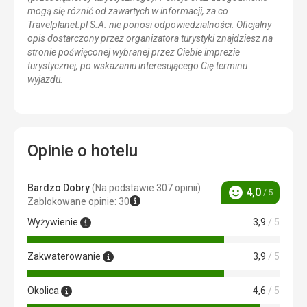
mogą się różnić od zawartych w informacji, za co
Travelplanet.pl S.A. nie ponosi odpowiedzialności. Oficjalny
opis dostarczony przez organizatora turystyki znajdziesz na
stronie poświęconej wybranej przez Ciebie imprezie
turystycznej, po wskazaniu interesującego Cię terminu
wyjazdu.
Opinie o hotelu
Bardzo Dobry
(Na podstawie 307 opinii)
4,0
/ 5
Ocena
Zablokowane opinie: 30
Wyżywienie
3,9
/ 5
Zakwaterowanie
3,9
/ 5
Okolica
4,6
/ 5