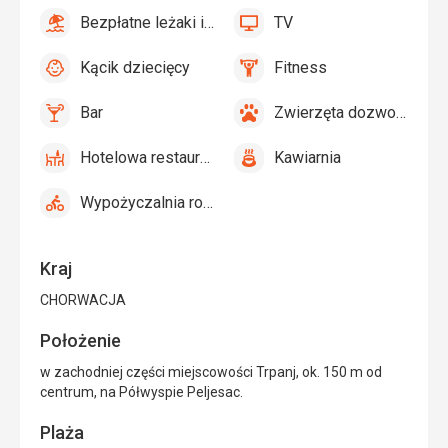
zewnętrzny
Bezpłatne leżaki i parasole przy basenie
TV
tak
Bezpłatne
tak
TV
leżaki
Kącik dziecięcy
Fitness
i
tak
Kącik
tak
Fitness
parasole
dziecięcy,
Bar
Zwierzęta dozwolone
przy
Basen
tak
Bar
tak
Zwierzęta
basenie
dla
dozwolone
Hotelowa restauracja
Kawiarnia
dzieci
tak
Hotelowa
tak
Kawiarnia
restauracja
Wypożyczalnia rowerów
tak
Wypożyczalnia
rowerów
Kraj
CHORWACJA
Położenie
w zachodniej części miejscowości Trpanj, ok. 150 m od
centrum, na Półwyspie Peljesac.
Plaża