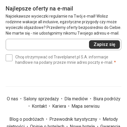
Najlepsze oferty na e-mail
Najciekawsze wycieczki regularnie na Twój e-mail! Wolisz
rodzinne wakacje all inclusive, egzotyczne przygody czy może
wycieczki objazdowe? Prześlemy oferty bezpośrednio do Ciebie.
Nie martw się - nie udostępnimy nikomu Twojego adresu e-mail.
Wprowadź
Zapisz się
swój
e-
Chcę otrzymywać od Travelplanet.pl S.A. informacje
mail
(wym
handlowe na podany przeze mnie adres poczty e-mail.
*
(wymagane)
*
O nas
Salony sprzedaży
Dla mediów
Biura podróży
Kontakt
Kariera
Mapa serwisu
Blog o podróżach
Przewodnik turystyczny
Metody
płatności
Opinie o hotelach
Nowe hotele
Gwarancja