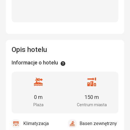
Opis hotelu
Informacje o hotelu
Informacje
Odległość
Odległość
od
od
plaży
centrum
0 m
150 m
miasta
Plaża
Centrum miasta
Klimatyzacja
Basen zewnętrzny
tak
Klimatyzacja
tak
Basen