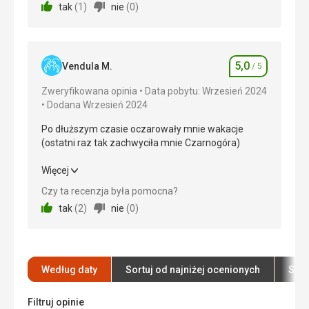
tak
(
1
)
nie
(
0
)
Zakwaterowanie
5,0
/ 5
Okolica
5,0
/ 5
5,0
Vendula M.
/ 5
Ocena
Usługi
5,0
/ 5
Zweryfikowana opinia
Data pobytu: Wrzesień 2024
Dodana Wrzesień 2024
Cena
5,0
/ 5
Po dłuższym czasie oczarowały mnie wakacje
(ostatni raz tak zachwyciła mnie Czarnogóra)
Po dłuższym czasie oczarowały mnie wakacje
Więcej
(ostatni raz tak zachwyciła mnie Czarnogóra)
Czy ta recenzja była pomocna?
tak
(
2
)
nie
(
0
)
Wyżywienie
5,0
/ 5
Zakwaterowanie
5,0
/ 5
Okolica
5,0
/ 5
Według daty
Sortuj od najniżej ocenionych
Sort
Usługi
5,0
/ 5
Filtruj opinie