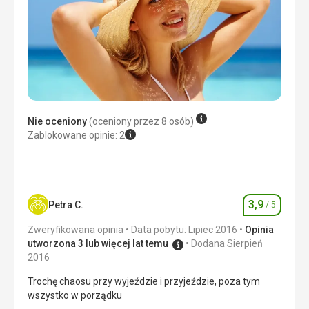
Ta recenzja została automatycznie przetłumaczona za
pomocą Google Translate
Nie oceniony
(oceniony przez 8 osób)
Zablokowane opinie: 2
3,9
Petra C.
/ 5
Ocena
Zweryfikowana opinia
Data pobytu: Lipiec 2016
Opinia
utworzona 3 lub więcej lat temu
Dodana Sierpień
2016
Trochę chaosu przy wyjeździe i przyjeździe, poza tym
wszystko w porządku