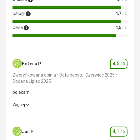
Usługi
4,7
/ 5
Cena
4,5
/ 5
4,5
Božena P.
/ 5
Ocena
Zweryfikowana opinia
Data pobytu: Czerwiec 2025
Dodana Lipiec 2025
polecam
polecam
Więcej
Wyżywienie
3,0
/ 5
Zakwaterowanie
5,0
/ 5
4,1
Jan P.
/ 5
Ocena