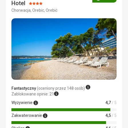
Ocena
Hotel
Ocena:
Chorwacja, Orebic, Orebić
4/5
Fantastyczny
(oceniony przez 148 osób)
Zablokowane opinie: 21
Wyżywienie
4,7
/ 5
Zakwaterowanie
4,5
/ 5