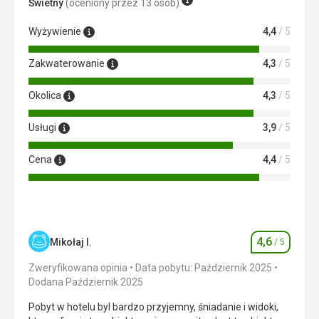
Świetny
(oceniony przez 13 osób)
Korzystaliśmy tylko z usług sprzątających hotelu.
Ta recenzja została automatycznie przetłumaczona za
Wyżywienie
4,4
/ 5
pomocą Google Translate
Zakwaterowanie
4,3
/ 5
Okolica
4,3
/ 5
Usługi
3,9
/ 5
Cena
4,4
/ 5
4,6
Mikołaj I.
/ 5
Ocena
Zweryfikowana opinia
Data pobytu: Październik 2025
Dodana Październik 2025
Pobyt w hotelu byl bardzo przyjemny, śniadanie i widoki,