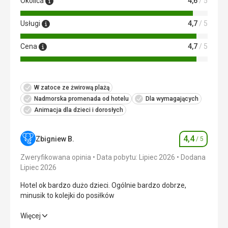
Okolica
4,6
/ 5
Usługi
4,7
/ 5
Cena
4,7
/ 5
W zatoce ze żwirową plażą
Nadmorska promenada od hotelu
Dla wymagających
Animacja dla dzieci i dorosłych
4,4
Zbigniew B.
/ 5
Ocena
Zweryfikowana opinia
Data pobytu: Lipiec 2026
Dodana
Lipiec 2026
Hotel ok bardzo dużo dzieci. Ogólnie bardzo dobrze,
minusik to kolejki do posiłków
Hotel ok bardzo dużo dzieci. Ogólnie bardzo dobrze,
Więcej
minusik to kolejki do posiłków