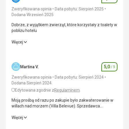
Ocena
Zweryfikowana opinia
Data pobytu: Sierpień 2025
Dodana Wrzesień 2025
Dobrze, z wyjątkiem zwierząt, które korzystały z toalety w
pobliżu hotelu
Dobrze, z wyjątkiem zwierząt, które korzystały z toalety w
Więcej
pobliżu hotelu
Wyżywienie
2,0
/ 5
5,0
Martina V.
/ 5
Ocena
Zakwaterowanie
4,0
/ 5
Zweryfikowana opinia
Data pobytu: Sierpień 2024
Okolica
2,0
/ 5
Dodana Sierpień 2024
Edytowana zgodnie z
Regulaminem
Usługi
2,0
/ 5
Moją prośbą od razu po zakupie było zakwaterowanie w
Cena
4,0
/ 5
willach nad morzem (Villa Belevue). Sprzedawca
wycieczki (Pani Sara Cebukina) był gościnny i zgodnie z
moimi uwagami dodał do umowy, że klient wymaga
Moją prośbą od razu po zakupie było zakwaterowanie w
Więcej
Wyżywienie
zakwaterowania w willach. Tydzień przed planowanym
willach nad morzem (Villa Belevue). Sprzedawca
Jedzenie było dobre, ale przeszkadzały nam zwierzęta i
zakwaterowaniem otrzymaliśmy informację, że urząd
wycieczki (Pani Sara Cebukina) był gościnny i zgodnie z