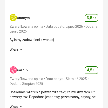
wypożyczenia paddleboardu. Basen czysty, przy basenie
mnóstwo bezpłatnych leżaków (ręczniki zmieniane
codziennie).
3,8
Anonym
/ 5
Ocena
Ta recenzja została automatycznie przetłumaczona za
Zweryfikowana opinia
Data pobytu: Lipiec 2026
Dodana
pomocą Google Translate
Lipiec 2026
Byliśmy zadowoleni z wakacji.
Byliśmy zadowoleni z wakacji.
Więcej
Wyżywienie
4,0
/ 5
Zakwaterowanie
4,0
/ 5
4,5
Karol V.
/ 5
Ocena
Okolica
3,0
/ 5
Zweryfikowana opinia
Data pobytu: Sierpień 2025
Dodana Sierpień 2025
Usługi
4,0
/ 5
Doskonałe wrażenie potwierdza fakt, że byliśmy tam już
czwarty raz. Depadans jest nowy, przestronny, czysty, bez
Cena
3,0
/ 5
żadnych wad. Do Orebića jest bardzo daleko, zwłaszcza
dla nas, starszych osób.
Doskonałe wrażenie potwierdza fakt, że byliśmy tam już
Więcej