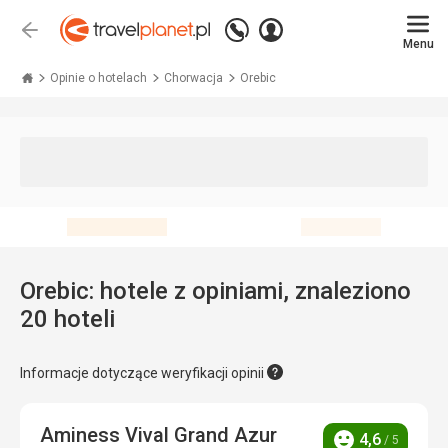
Zadzwoń
Zaloguj
Wstecz
+48 71 771 76 55
Menu
się
Travelplanet.pl
Opinie o hotelach
Chorwacja
Orebic
Orebic: hotele z opiniami, znaleziono
20 hoteli
Informacje dotyczące weryfikacji opinii
Aminess Vival Grand Azur
4,6
/ 5