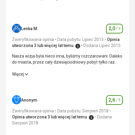
konkretnie 2, i to jeszcze, biorąc pod uwagę okoliczności,
nieatrakcyjne: podróż autobusem do Dubrownika (2-3
godziny jazdy w 35 stopniach) oraz samodzielny spacer
do kościoła i cmentarza kapitanów morskich.
2,0
Lenka M.
/ 5
Ocena
Ta recenzja została automatycznie przetłumaczona za
pomocą Google Translate
Zweryfikowana opinia
Data pobytu: Lipiec 2015
Opinia
utworzona 3 lub więcej lat temu
Dodana Lipiec 2015
Nasza wizja była nieco inna, byliśmy rozczarowani. Daleko
do miasta, przez cały dziesięciodniowy pobyt tylko raz
muzyka na żywo.
Nasza wizja była nieco inna, byliśmy rozczarowani. Daleko
Więcej
do miasta, przez cały dziesięciodniowy pobyt tylko raz
muzyka na żywo.
Zakwaterowanie
1,0
/ 5
2,6
Anonym
/ 5
Ocena
Okolica
2,0
/ 5
Zweryfikowana opinia
Data pobytu: Sierpień 2018
Opinia utworzona 3 lub więcej lat temu
Dodana
Usługi
1,0
/ 5
Sierpień 2018
Cena
2,0
/ 5