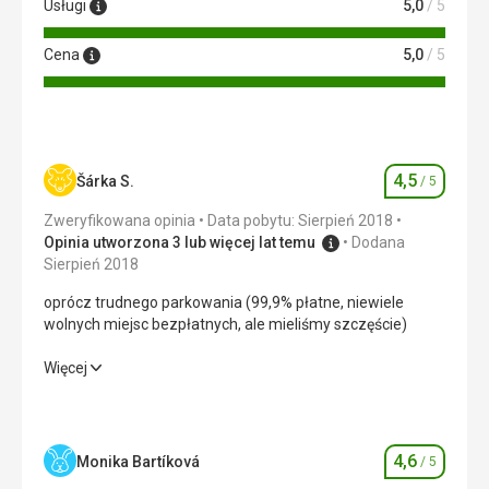
Usługi
5,0
/ 5
Cena
5,0
/ 5
4,5
Šárka S.
/ 5
Ocena
Zweryfikowana opinia
Data pobytu: Sierpień 2018
Opinia utworzona 3 lub więcej lat temu
Dodana
Sierpień 2018
oprócz trudnego parkowania (99,9% płatne, niewiele
wolnych miejsc bezpłatnych, ale mieliśmy szczęście)
oprócz trudnego parkowania (99,9% płatne, niewiele
Więcej
wolnych miejsc bezpłatnych, ale mieliśmy szczęście)
Wyżywienie
5,0
/ 5
4,6
Monika Bartíková
/ 5
Ocena
Zakwaterowanie
4,0
/ 5