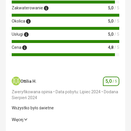
Zakwaterowanie
5,0
/ 5
Okolica
5,0
/ 5
Usługi
5,0
/ 5
Cena
4,8
/ 5
5,0
Ottília H.
/ 5
Ocena
Zweryfikowana opinia
Data pobytu: Lipiec 2024
Dodana
Sierpień 2024
Wszystko było świetne
Wszystko było świetne
Więcej