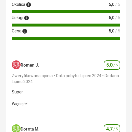
Okolica
5,0
/ 5
Usługi
5,0
/ 5
Cena
5,0
/ 5
5,0
Roman J.
/ 5
Ocena
Zweryfikowana opinia
Data pobytu: Lipiec 2024
Dodana
Lipiec 2024
Super
Super
Więcej
Wyżywienie
5,0
/ 5
Zakwaterowanie
5,0
/ 5
4,7
Dorota M.
/ 5
Ocena