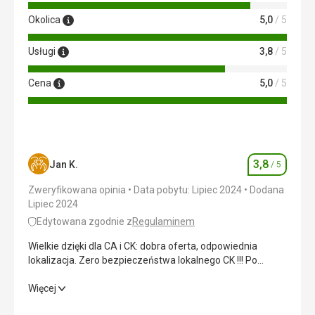
pomocą Google Translate
Okolica
5,0
/ 5
Usługi
3,8
/ 5
Cena
5,0
/ 5
3,8
Jan K.
/ 5
Ocena
Zweryfikowana opinia
Data pobytu: Lipiec 2024
Dodana
Lipiec 2024
Edytowana zgodnie z
Regulaminem
Wielkie dzięki dla CA i CK: dobra oferta, odpowiednia
lokalizacja. Zero bezpieczeństwa lokalnego CK !!! Po
przybyciu na adres kontaktowy było zamknięte, brak
możliwości dodzwonienia się!!! Brak informacji zwrotnej od
Wielkie dzięki dla CA i CK: dobra oferta, odpowiednia
Więcej
ich przedstawiciela na temat nieodebranych połączeń lub
lokalizacja. Zero bezpieczeństwa lokalnego CK !!! Po