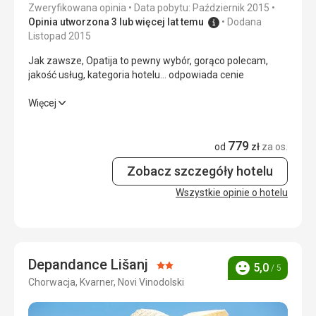
Zweryfikowana opinia
Data pobytu: Październik 2015
Okolica
4,0
/ 5
Opinia utworzona 3 lub więcej lat temu
Dodana
Listopad 2015
Usługi
4,0
/ 5
Jak zawsze, Opatija to pewny wybór, gorąco polecam,
jakość usług, kategoria hotelu... odpowiada cenie
Cena
4,0
/ 5
Jak zawsze, Opatija to pewny wybór, gorąco polecam,
Więcej
jakość usług, kategoria hotelu... odpowiada cenie
Plaża
betonowe wejście, plaża tuż za drogą, leżaki i parasole w
779
Wyżywienie
4,0
/ 5
od
zł
za os.
cenie zakwaterowania, relaks
Wyżywienie
Zobacz szczegóły hotelu
Zakwaterowanie
4,0
/ 5
maksymalne zadowolenie, najlepsze, co kiedykolwiek
Wszystkie opinie o hotelu
przeżyliśmy
Okolica
4,0
/ 5
Zakwaterowanie
Usługi
4,0
/ 5
absolutnie doskonałe
Usługi
Cena
5,0
/ 5
Depandance Lišanj
Ocena:
5,0
perfekcyjny
/ 5
Ocena
Chorwacja, Kvarner, Novi Vinodolski
2/5
Ta recenzja została automatycznie przetłumaczona za
pomocą Google Translate