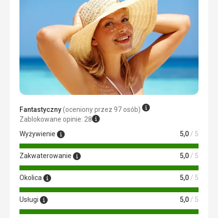
Fantastyczny
(oceniony przez 97 osób)
Zablokowane opinie: 28
Wyżywienie
5,0
/ 5
Zakwaterowanie
5,0
/ 5
Okolica
5,0
/ 5
Usługi
5,0
/ 5