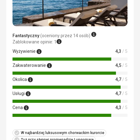
Super
Ta recenzja została automatycznie przetłumaczona za
pomocą Google Translate
Fantastyczny
(oceniony przez 14 osób)
Zablokowane opinie: 1
Wyżywienie
4,3
/ 5
Zakwaterowanie
4,5
/ 5
Okolica
4,7
/ 5
Usługi
4,7
/ 5
Cena
4,3
/ 5
W najbardziej luksusowym chorwackim kurorcie
Tuż przy słynnej promenadzie Lungomare