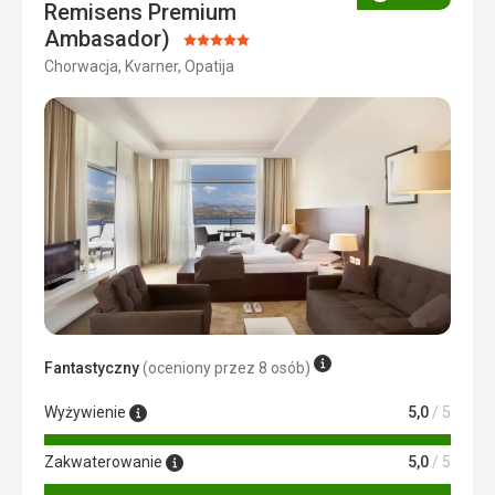
Ocena
Remisens Premium
Ambasador)
Ocena:
Chorwacja, Kvarner, Opatija
5/5
Fantastyczny
(oceniony przez 8 osób)
Wyżywienie
5,0
/ 5
Zakwaterowanie
5,0
/ 5