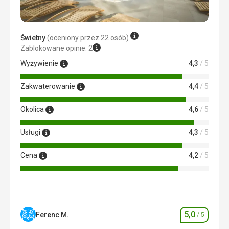
plaży do godziny 16
Świetny
(oceniony przez 22 osób)
Zablokowane opinie: 2
Wyżywienie
4,3
/ 5
Zakwaterowanie
4,4
/ 5
Okolica
4,6
/ 5
Usługi
4,3
/ 5
Cena
4,2
/ 5
5,0
Ferenc M.
/ 5
Ocena