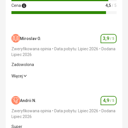
Cena
4,5
/ 5
3,9
Miroslav O.
/ 5
Ocena
Zweryfikowana opinia
Data pobytu: Lipiec 2026
Dodana
Lipiec 2026
Zadowolona
Zadowolona
Więcej
Wyżywienie
4,0
/ 5
Zakwaterowanie
3,0
/ 5
4,9
Andrii N.
/ 5
Ocena
Okolica
3,0
/ 5
Zweryfikowana opinia
Data pobytu: Lipiec 2026
Dodana
Lipiec 2026
Usługi
4,0
/ 5
Super