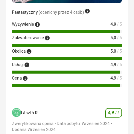
Zakwaterowanie
Apartament w porządku, mała wystarczająca kuchnia i
Fantastyczny
(oceniony przez 4 osób)
toalety, mały balkonik z widokiem na ogród.
Wyżywienie
4,9
/ 5
Usługi
Obsługa apartamentu uprzejma, chętna do spełnienia
Zakwaterowanie
5,0
/ 5
naszych próśb
Ta recenzja została automatycznie przetłumaczona za
Okolica
5,0
/ 5
pomocą Google Translate
Usługi
4,9
/ 5
Cena
4,9
/ 5
4,8
László R.
/ 5
Ocena
Zweryfikowana opinia
Data pobytu: Wrzesień 2024
Dodana Wrzesień 2024