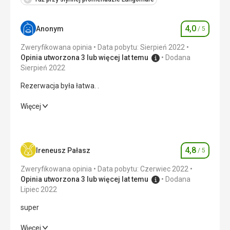
4,0
Anonym
/ 5
Ocena
Zweryfikowana opinia
Data pobytu: Sierpień 2022
Opinia utworzona 3 lub więcej lat temu
Dodana
Sierpień 2022
Rezerwacja była łatwa. .
Rezerwacja była łatwa. .
Więcej
Wyżywienie
4,0
/ 5
Zakwaterowanie
4,0
/ 5
4,8
Ireneusz Pałasz
/ 5
Ocena
Okolica
4,0
/ 5
Zweryfikowana opinia
Data pobytu: Czerwiec 2022
Opinia utworzona 3 lub więcej lat temu
Dodana
Usługi
3,0
/ 5
Lipiec 2022
super
Cena
4,0
/ 5
super
Więcej