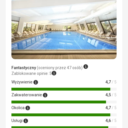
Fantastyczny
(oceniony przez 47 osób)
Zablokowane opinie: 5
Wyżywienie
4,7
/ 5
Zakwaterowanie
4,5
/ 5
Okolica
4,7
/ 5
Usługi
4,6
/ 5