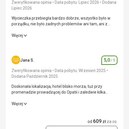
Zweryfikowana opinia
Data pobytu: Lipiec 2026
Dodana
Lipiec 2026
Wycieczka przebiegła bardzo dobrze, wszystko było w
porządku, nie było żadnych problemów ani tam, ani z
powrotem!
Wycieczka przebiegła bardzo dobrze, wszystko było w
Więcej
porządku, nie było żadnych problemów ani tam, ani z
powrotem!
Wyżywienie
5,0
/ 5
5,0
Jana S.
/ 5
Ocena
Zakwaterowanie
5,0
/ 5
Zweryfikowana opinia
Data pobytu: Wrzesień 2025
Dodana Październik 2025
Okolica
5,0
/ 5
Doskonała lokalizacja, hotel blisko morza, tuż przy
promenadzie prowadzącej do Opatii i zaledwie kilka
Usługi
5,0
/ 5
kroków od miasta Lovran, fantastyczna różnorodność
potraw, baseny zewnętrzne i kryte.
Doskonała lokalizacja, hotel blisko morza, tuż przy
Więcej
Cena
5,0
/ 5
promenadzie prowadzącej do Opatii i zaledwie kilka
kroków od miasta Lovran, fantastyczna różnorodność
609
potraw, baseny zewnętrzne i kryte.
od
zł
za os.
Plaża
Na plażę można dostać się schodami z hotelu. Część plaży