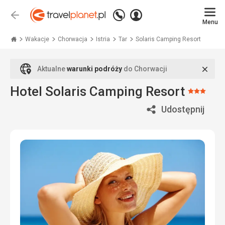
Zadzwoń
Zaloguj
Wstecz
+48
Menu
się
Travelplanet.pl
71
771
Wakacje
Chorwacja
Istria
Tar
Solaris Camping Resort
76
70
Zamk
Aktualne
warunki podróży
do Chorwacji
Hotel Solaris Camping Resort
Ocena
3/5
Udostępnij