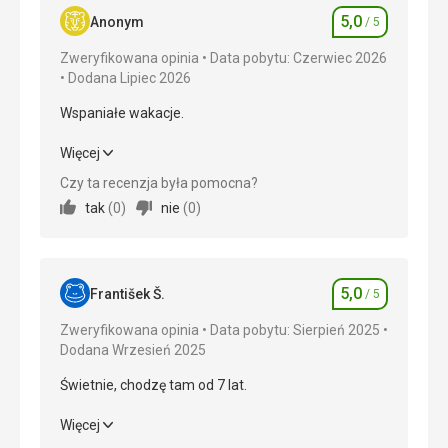
5,0
Anonym
/ 5
Ocena
Zweryfikowana opinia
Data pobytu: Czerwiec 2026
Dodana Lipiec 2026
Wspaniałe wakacje.
Wspaniałe wakacje.
Więcej
Czy ta recenzja była pomocna?
Wyżywienie
5,0
/ 5
tak
(
0
)
nie
(
0
)
Zakwaterowanie
5,0
/ 5
Okolica
5,0
/ 5
5,0
František Š.
/ 5
Ocena
Usługi
5,0
/ 5
Zweryfikowana opinia
Data pobytu: Sierpień 2025
Dodana Wrzesień 2025
Cena
5,0
/ 5
Świetnie, chodzę tam od 7 lat.
Plaża
Świetnie, chodzę tam od 7 lat.
Więcej
Czysty