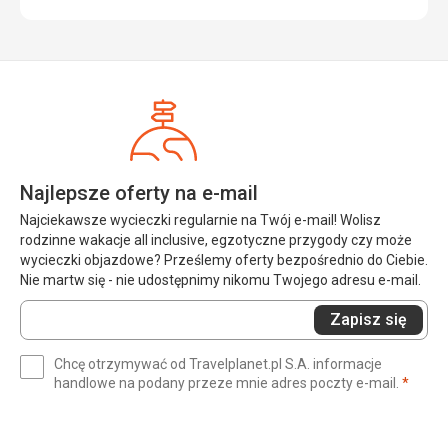
Najlepsze oferty na e-mail
Najciekawsze wycieczki regularnie na Twój e-mail! Wolisz
rodzinne wakacje all inclusive, egzotyczne przygody czy może
wycieczki objazdowe? Prześlemy oferty bezpośrednio do Ciebie.
Nie martw się - nie udostępnimy nikomu Twojego adresu e-mail.
Wprowadź
Zapisz się
swój
e-
Chcę otrzymywać od Travelplanet.pl S.A. informacje
mail
(wym
handlowe na podany przeze mnie adres poczty e-mail.
*
(wymagane)
*