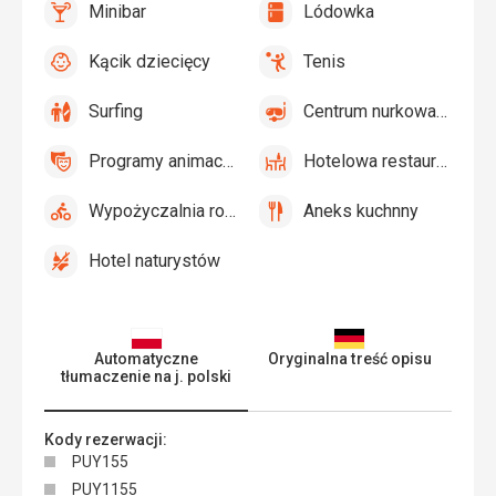
Minibar
Lódowka
i
tak
Minibar,
tak
Lódowka
parasole
Bar
Kącik dziecięcy
Tenis
przy
tak
Kącik
tak
Tenis,
basenie
dziecięcy,
Siatkówka
Surfing
Centrum nurkowania
Plac
tak
Surfing
tak
Centrum
zabaw
nurkowania
Programy animacyjne
Hotelowa restauracja
tak
Programy
tak
Hotelowa
animacyjne
restauracja
Wypożyczalnia rowerów
Aneks kuchnny
tak
Wypożyczalnia
tak
Aneks
rowerów
kuchnny
Hotel naturystów
tak
Hotel
naturystów
Automatyczne
Oryginalna treść opisu
tłumaczenie na j. polski
Kody rezerwacji:
PUY155
PUY1155