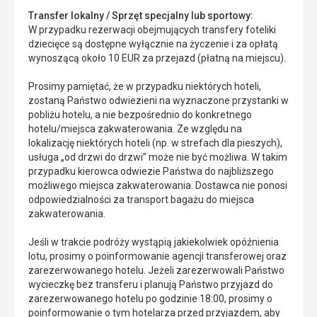
Transfer lokalny / Sprzęt specjalny lub sportowy:
W przypadku rezerwacji obejmujących transfery foteliki
dziecięce są dostępne wyłącznie na życzenie i za opłatą
wynoszącą około 10 EUR za przejazd (płatną na miejscu).
Prosimy pamiętać, że w przypadku niektórych hoteli,
zostaną Państwo odwiezieni na wyznaczone przystanki w
pobliżu hotelu, a nie bezpośrednio do konkretnego
hotelu/miejsca zakwaterowania. Ze względu na
lokalizację niektórych hoteli (np. w strefach dla pieszych),
usługa „od drzwi do drzwi” może nie być możliwa. W takim
przypadku kierowca odwiezie Państwa do najbliższego
możliwego miejsca zakwaterowania. Dostawca nie ponosi
odpowiedzialności za transport bagażu do miejsca
zakwaterowania.
Jeśli w trakcie podróży wystąpią jakiekolwiek opóźnienia
lotu, prosimy o poinformowanie agencji transferowej oraz
zarezerwowanego hotelu. Jeżeli zarezerwowali Państwo
wycieczkę bez transferu i planują Państwo przyjazd do
zarezerwowanego hotelu po godzinie 18:00, prosimy o
poinformowanie o tym hotelarza przed przyjazdem, aby