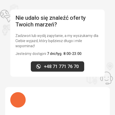
Cena
5,0
/ 5
Ta recenzja została automatycznie przetłumaczona za
pomocą Google Translate
Plaża
Nie udało się znaleźć oferty
Pięknie utrzymane plaże
Twoich marzeń?
Wyżywienie
Świetny
Zadzwoń lub wyślij zapytanie, a my wyszukamy dla
Ciebie wyjazd, który będziesz długo i mile
Zakwaterowanie
wspominać!
10 na 10
Jesteśmy dostępni
7 dni/tyg. 8:00-23:00
.
Usługi
Doskonały
+48 71 771 76 70
Ta recenzja została automatycznie przetłumaczona za
pomocą Google Translate
Ładuję