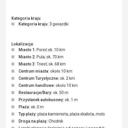
Kategoria kraju:
Kategoria kraju:
3 gwiazdki
Lokalizacja:
Miasto 1:
Poreč ok. 10 km
Miasto 2:
Pula; ok. 70 km
Miasto 3:
Triest; ok. 68 km
Centrum miasta:
około 10 km
Centrum Turystyczne:
ok. 2 km
Centrum handlowe:
około 10 km
Restauracje/Bary:
ok. 50 m
Przystanek autobusowy:
ok. 1 m
Plaża:
ok. 0 m
Typ plaży:
plaża kamienista, plaża skalista, molo
Droga na plażę:
Chodnik