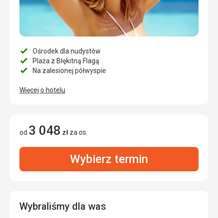
Ośrodek dla nudystów
Plaża z Błękitną Flagą
Na zalesionej półwyspie
Więcej o hotelu
3 048
od
zł
za os.
Wybierz termin
Wybraliśmy dla was