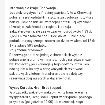
Informacje o kraju: Chorwacja
podatek turystyczny
: Prosimy pamiętać, że w Chorwacji
pobierana jest opłata klimatyczna za osobę za noc, którą
należy uiścić na miejscu w recepcji hotelu. Jej wysokość
różni się w zależności od regionu i rodzaju
zakwaterowania, ale zazwyczaj wynosi od około 1,33 do
2,65 EUR za osobę za noc. Dzieci do lat 11 nie płacą
podatku turystycznego, natomiast dzieci w wieku od 12 do
17 lat płacą 50% podatku.
Połączenie promowe:
Rezerwując hotel na jednej z chorwackich wysp z
połączeniem promowym na ląd, nocleg na lądzie może
być konieczny, jeśli wymagają tego godziny lotów. Ten
nocleg jest wliczony w cenę wszystkich rezerwacji
pakietowych z lotem i transferem, ale nie dotyczy
rezerwacji obejmujących wyłącznie hotel.
Wyspy Korcula, Hvar, Brac i Lopud
:
W przypadku pakietów wakacyjnych z transferem na
wyspy Korčula, Hvar, Brač i Lopud, w przypadku późnego
przyjazdu (po godzinie 19:00) lub wcześniejszego