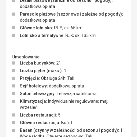
Leżaki plażowe (zależnie od sezonu i pogody):
dodatkowa opłata
Parasole plażowe (sezonowe i zależne od pogody):
dodatkowa opłata
Główne lotnisko:
PUY; ok. 65 km
Lotnisko alternatywne:
RJK; ok. 135 km
Umeblowanie:
Liczba budynków:
21
Liczba pięter (maks.):
1
Przyjęcie:
Obsługa 24h: Tak
Sejf hotelowy:
dodatkowa opłata
Salon telewizyjny:
Telewizja satelitarna
Klimatyzacja:
Indywidualnie regulowane; maj;
wrzesień
Liczba restauracji:
5
Główna restauracja:
Bufet
Basen (czynny w zależności od sezonu i pogody):
1;
Woda słodka; Otwarte sezonowo: Tak