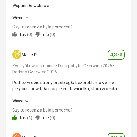
Wspaniałe wakacje.
Wspaniałe wakacje.
Więcej
Czy ta recenzja była pomocna?
Wyżywienie
5,0
/ 5
tak
(
0
)
nie
(
0
)
Zakwaterowanie
5,0
/ 5
4,3
Okolica
5,0
/ 5
Marie P.
/ 5
Ocena
Zweryfikowana opinia
Data pobytu: Czerwiec 2026
Usługi
5,0
/ 5
Dodana Czerwiec 2026
Cena
5,0
/ 5
Podróż w obie strony przebiegła bezproblemowo. Po
przylocie powitała nas przedstawicielka, która wysłała
nam SMS-a – na szczęście nie potrzebowaliśmy jej
Plaża
podczas pobytu. W dniu wyjazdu komunikacja z
Podróż w obie strony przebiegła bezproblemowo. Po
Więcej
Czysty
godzinami odjazdu była bardziej napięta.
przylocie powitała nas przedstawicielka, która wysłała
Czy ta recenzja była pomocna?
Wyżywienie
nam SMS-a – na szczęście nie potrzebowaliśmy jej
tak
(
1
)
nie
(
0
)
Świetny
podczas pobytu. W dniu wyjazdu komunikacja z
godzinami odjazdu była bardziej napięta.
Zakwaterowanie
Zgodny z opisem