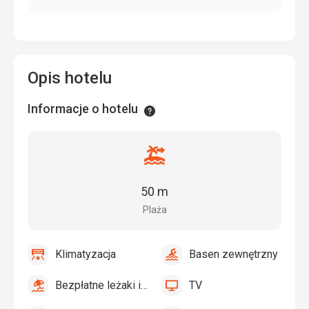
Opis hotelu
Informacje o hotelu
Informacje
Odległość
od
plaży
50 m
Plaża
Klimatyzacja
Basen zewnętrzny
tak
Klimatyzacja
tak
Basen
zewnętrzny
Bezpłatne leżaki i parasole przy basenie
TV
tak
Bezpłatne
tak
TV
leżaki