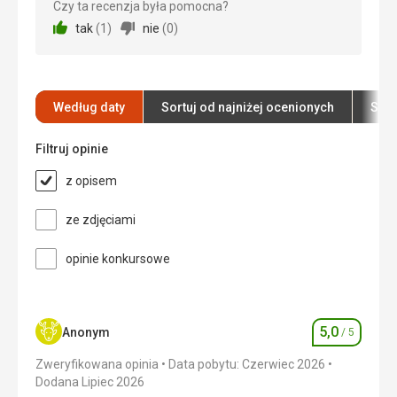
Czy ta recenzja była pomocna?
Wyżywienie
Zakwaterowanie
5,0
/ 5
tak
(
1
)
nie
(
0
)
Świetny
Okolica
5,0
/ 5
Zakwaterowanie
Zgodny z opisem
Usługi
5,0
/ 5
Usługi
Według daty
Sortuj od najniżej ocenionych
Sort
Świetny
Cena
5,0
/ 5
Filtruj opinie
Ta recenzja została automatycznie
przetłumaczona za pomocą Google Translate
Plaża
z opisem
Dobry
Wyżywienie
ze zdjęciami
Bez jedzenia
opinie konkursowe
Zakwaterowanie
Również oddzielny
Usługi
Świetny
5,0
Anonym
/ 5
Ocena
Ta recenzja została automatycznie
Zweryfikowana opinia
Data pobytu: Czerwiec 2026
przetłumaczona za pomocą Google Translate
Dodana Lipiec 2026