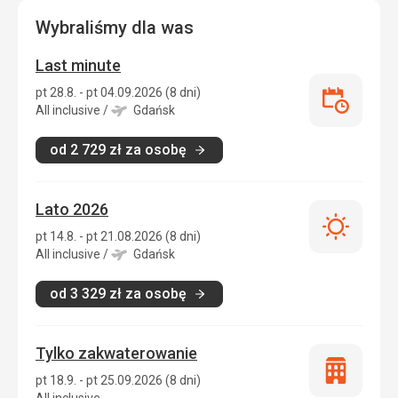
Wybraliśmy dla was
Last minute
pt 28.8. - pt 04.09.2026 (8 dni)
Last
All inclusive
/
Gdańsk
minute
od
2 729
zł
za osobę
Lato 2026
Lato
pt 14.8. - pt 21.08.2026 (8 dni)
2026
All inclusive
/
Gdańsk
od
3 329
zł
za osobę
Tylko zakwaterowanie
Tylko
pt 18.9. - pt 25.09.2026 (8 dni)
zakwatero
All inclusive