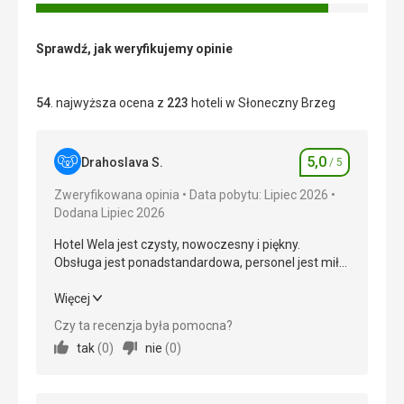
Sprawdź, jak weryfikujemy opinie
54
. najwyższa ocena z
223
hoteli w Słoneczny Brzeg
5,0
Drahoslava S.
/ 5
Ocena
Zweryfikowana opinia
Data pobytu: Lipiec 2026
Dodana Lipiec 2026
Hotel Wela jest czysty, nowoczesny i piękny.
Obsługa jest ponadstandardowa, personel jest miły
i przyjazny.
Hotel Wela jest czysty, nowoczesny i piękny.
Więcej
Obsługa jest ponadstandardowa, personel jest miły
Czy ta recenzja była pomocna?
i przyjazny.
tak
(
0
)
nie
(
0
)
Wyżywienie
5,0
/ 5