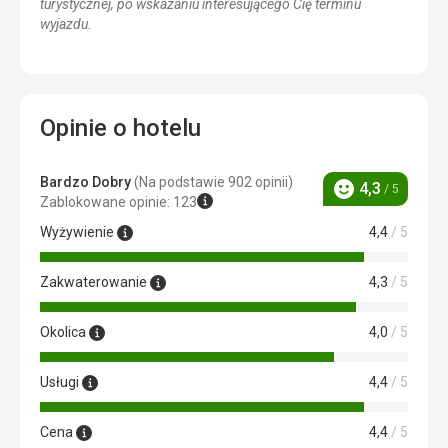
turystycznej, po wskazaniu interesującego Cię terminu
wyjazdu.
Opinie o hotelu
Bardzo Dobry
(Na podstawie 902 opinii)
4,3
/ 5
Ocena
Zablokowane opinie: 123
Wyżywienie
4,4
/ 5
Zakwaterowanie
4,3
/ 5
Okolica
4,0
/ 5
Usługi
4,4
/ 5
Cena
4,4
/ 5