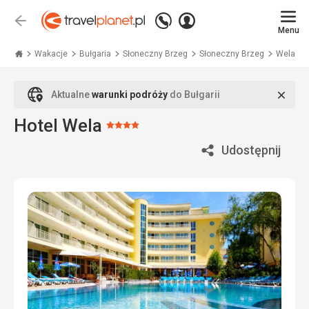
Zadzwoń
Zaloguj
Wstecz
+48
Menu
się
Travelplanet.pl
71
771
Wakacje
Bułgaria
Słoneczny Brzeg
Słoneczny Brzeg
Wela
76
70
Zamk
Aktualne
warunki podróży
do Bułgarii
Hotel Wela
Ocena:
4/5
Udostępnij