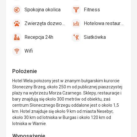
basenie
zabaw,
przy
Spokojna okolica
Fitness
Basen
ulicy
tak
Spokojna
tak
Fitness
dla
okolica
Zwierzęta dozwolone
Hotelowa restauracja
dzieci
tak
Zwierzęta
tak
Hotelowa
dozwolone
restauracja
Recepcja 24h
Siatkówka
tak
Recepcja
tak
Siatkówka
24h
Wifi
tak
Wifi
Położenie
Hotel Wela położony jest w znanym bułgarskim kurorcie
Słoneczny Brzeg, około 250 m od publicznej piaszczystej
plaży na wybrzeżu Morza Czarnego. Sklepy, restauracje i
bary znajdują się około 300 metrów od obiektu, zaś
centrum Słonecznego Brzegu oddalone jest o około 1,5
km. Hotel znajduje się około 9 km od miasta Nesebyr,
około 30 km od lotniska w Burgas i około 120 km od
lotniska w Warnie.
Wyposażenie