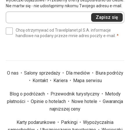
wycieczki objazdowe? Prześlemy oferty bezpośrednio do Ciebie.
Nie martw się - nie udostępnimy nikomu Twojego adresu e-mail.
Wprowadź
Zapisz się
swój
e-
Chcę otrzymywać od Travelplanet.pl S.A. informacje
mail
(wym
handlowe na podany przeze mnie adres poczty e-mail.
*
(wymagane)
*
O nas
Salony sprzedaży
Dla mediów
Biura podróży
Kontakt
Kariera
Mapa serwisu
Blog o podróżach
Przewodnik turystyczny
Metody
płatności
Opinie o hotelach
Nowe hotele
Gwarancja
najniższej ceny
Karty podarunkowe
Parkingi
Wypożyczalnia
samochodów
Ubezpieczenie turystyczne
Wycieczki