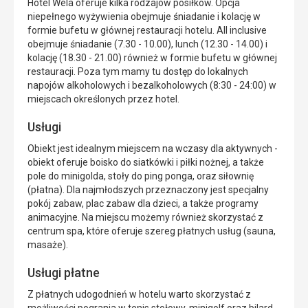
Hotel Wela oferuje kilka rodzajów posiłków. Opcja
niepełnego wyżywienia obejmuje śniadanie i kolację w
formie bufetu w głównej restauracji hotelu. All inclusive
obejmuje śniadanie (7.30 - 10.00), lunch (12.30 - 14.00) i
kolację (18.30 - 21.00) również w formie bufetu w głównej
restauracji. Poza tym mamy tu dostęp do lokalnych
napojów alkoholowych i bezalkoholowych (8:30 - 24:00) w
miejscach określonych przez hotel.
Usługi
Obiekt jest idealnym miejscem na wczasy dla aktywnych -
obiekt oferuje boisko do siatkówki i piłki nożnej, a także
pole do minigolda, stoły do ping ponga, oraz siłownię
(płatna). Dla najmłodszych przeznaczony jest specjalny
pokój zabaw, plac zabaw dla dzieci, a także programy
animacyjne. Na miejscu możemy również skorzystać z
centrum spa, które oferuje szereg płatnych usług (sauna,
masaże).
Usługi płatne
Z płatnych udogodnień w hotelu warto skorzystać z
możliwości pogrania w tenis stołowy, minigolf oraz bilard.