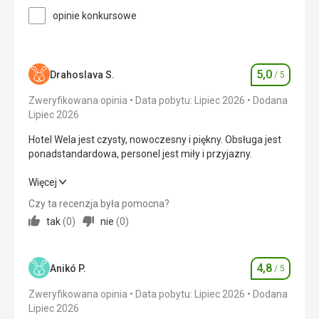
spacer
przetłumaczona za pomocą Google Translate
opinie konkursowe
Wyżywienie
doskonały
Zakwaterowanie
5,0
Drahoslava S.
/ 5
Ładny
Ocena
Usługi
Zweryfikowana opinia
Data pobytu: Lipiec 2026
Dodana
bardzo zadowalający
Lipiec 2026
Ta recenzja została automatycznie
Hotel Wela jest czysty, nowoczesny i piękny. Obsługa jest
przetłumaczona za pomocą Google Translate
ponadstandardowa, personel jest miły i przyjazny.
Hotel Wela jest czysty, nowoczesny i piękny. Obsługa jest
Więcej
ponadstandardowa, personel jest miły i przyjazny.
Czy ta recenzja była pomocna?
tak
(
0
)
nie
(
0
)
Wyżywienie
5,0
/ 5
Zakwaterowanie
5,0
/ 5
4,8
Anikó P.
/ 5
Ocena
Okolica
5,0
/ 5
Zweryfikowana opinia
Data pobytu: Lipiec 2026
Dodana
Lipiec 2026
Usługi
5,0
/ 5