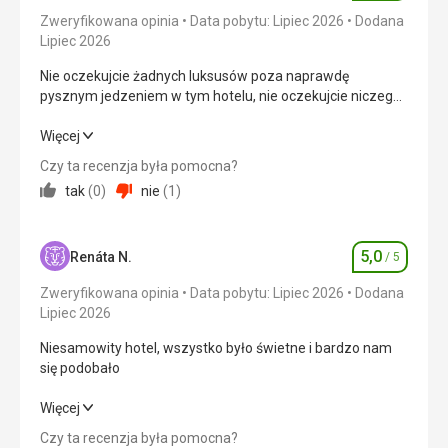
Pokój był wygodny, ładny i czysty. Byliśmy bardzo
Zweryfikowana opinia
Data pobytu: Lipiec 2026
Dodana
Usługi
5,0
/ 5
zadowoleni.
Lipiec 2026
Usługi
Cena
5,0
/ 5
Nie oczekujcie żadnych luksusów poza naprawdę
Byliśmy niezwykle zadowoleni z obsługi. Basen był
pysznym jedzeniem w tym hotelu, nie oczekujcie niczego,
doskonały.
lepiej pójść gdzie indziej za te pieniądze
Plaża
Nie oczekujcie żadnych luksusów poza naprawdę
Więcej
Ta recenzja została automatycznie przetłumaczona za
dalej niż podano, ale czysto i bardzo przyjemny spacer
pysznym jedzeniem w tym hotelu, nie oczekujcie niczego,
pomocą Google Translate
Czy ta recenzja była pomocna?
Wyżywienie
lepiej pójść gdzie indziej za te pieniądze
tak
(
0
)
nie
(
1
)
doskonały
Wyżywienie
4,0
/ 5
Zakwaterowanie
Ładny
5,0
Zakwaterowanie
1,0
/ 5
Renáta N.
/ 5
Ocena
Usługi
Zweryfikowana opinia
Data pobytu: Lipiec 2026
Dodana
bardzo zadowalający
Okolica
2,0
/ 5
Lipiec 2026
Ta recenzja została automatycznie przetłumaczona za
Usługi
2,0
/ 5
Niesamowity hotel, wszystko było świetne i bardzo nam
pomocą Google Translate
się podobało
Cena
2,0
/ 5
Niesamowity hotel, wszystko było świetne i bardzo nam
Więcej
się podobało
Plaża
Czy ta recenzja była pomocna?