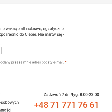
ne wakacje all inclusive, egzotyczne
ośrednio do Ciebie. Nie martw się -
(wymagane)
podany przeze mnie adres poczty e-mail.
*
y
Zadzwoń 7 dni/tyg. 8:00-23:00
+48 71 771 76 61
 osobowych
tności