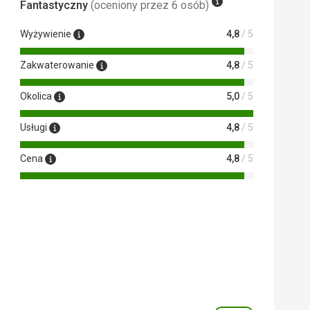
Fantastyczny
(oceniony przez 6 osób)
Wyżywienie
4,8
/ 5
Zakwaterowanie
4,8
/ 5
Okolica
5,0
/ 5
Usługi
4,8
/ 5
Cena
4,8
/ 5