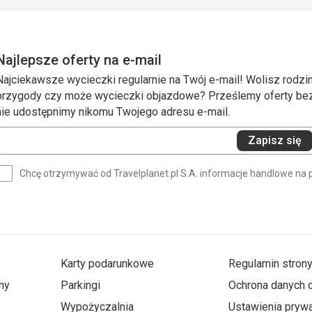
Najlepsze oferty na e-mail
Najciekawsze wycieczki regularnie na Twój e-mail! Wolisz rodzin
przygody czy może wycieczki objazdowe? Prześlemy oferty bezp
nie udostępnimy nikomu Twojego adresu e-mail.
Wprowadź
Zapisz się
swój
e-
Chcę otrzymywać od Travelplanet.pl S.A. informacje handlowe na 
mail
(wymagane)
Karty podarunkowe
Regulamin stron
ny
Parkingi
Ochrona danych
Wypożyczalnia
Ustawienia prywa