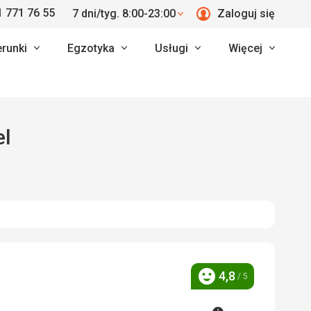
 771 76 55
7 dni/tyg. 8:00-23:00
Zaloguj się
erunki
Egzotyka
Usługi
Więcej
el
4,8
/ 5
Ocena