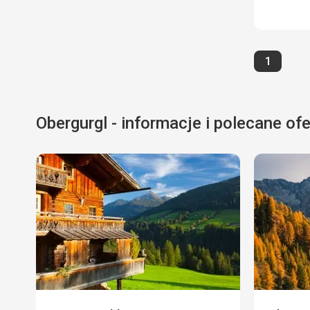
Strona
1
Obergurgl - informacje i polecane ofe