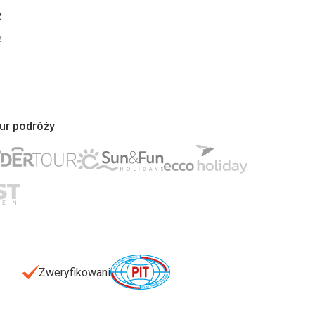
R
e
iur podróży
Zweryfikowani