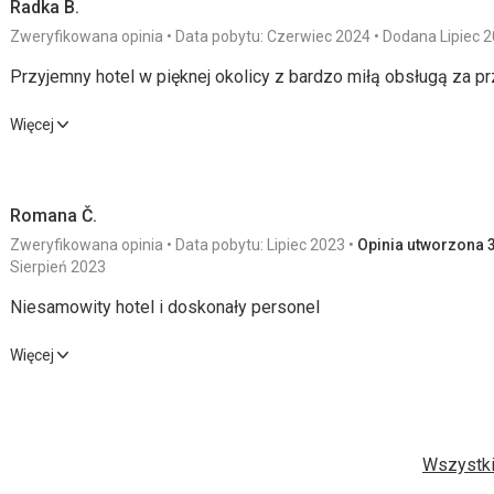
Radka B.
Zweryfikowana opinia
Data pobytu: Czerwiec 2024
Dodana Lipiec 
Przyjemny hotel w pięknej okolicy z bardzo miłą obsługą za p
Przyjemny hotel w pięknej okolicy z bardzo miłą obsługą za p
Więcej
Wyżywienie
4,0
/ 5
Usługi
Romana Č.
Zakwaterowanie
4,0
/ 5
Cena
Zweryfikowana opinia
Data pobytu: Lipiec 2023
Opinia utworzona 3
Okolica
5,0
/ 5
Sierpień 2023
Niesamowity hotel i doskonały personel
Wyżywienie
Niesamowity hotel i doskonały personel
Wysokiej jakości jedzenie, wystarczający wybór jak na 3-gwia
Więcej
Darmowe napoje!
Wyżywienie
5,0
/ 5
Usługi
Zakwaterowanie
Hotel jest ładny, czysty, z bardzo ładnym, bezpłatnym centrum
Zakwaterowanie
5,0
/ 5
Cena
Wszystki
Ta recenzja została automatycznie przetłumaczona za pomocą