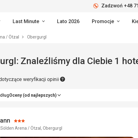
Zadzwoń +48 71
Last Minute
Lato 2026
Promocje
Ki
na / Ötzal
Obergurgl
rgl: Znaleźliśmy dla Ciebie 1 hot
dotyczące weryfikacji opinii
edług
Oceny (od najlepszych)
ann
Ocena:
 Sölden Arena / Ötzal, Obergurgl
3/5