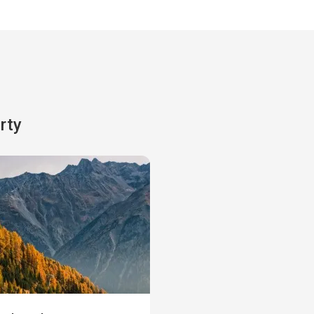
Okolica
5,0
/ 5
Wyżywienie
bogaty wybór potraw, bardzo smaczne
Zakwaterowanie
Splendor
rty
Ta recenzja została automatycznie przetłumaczona za pomocą