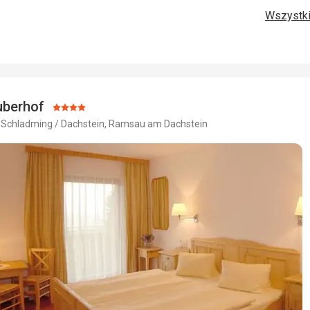
Wszystki
Zakwaterowanie
5,0
/ 5
Cena
Okolica
5,0
/ 5
uberhof
Ocena:
, Schladming / Dachstein, Ramsau am Dachstein
4/5