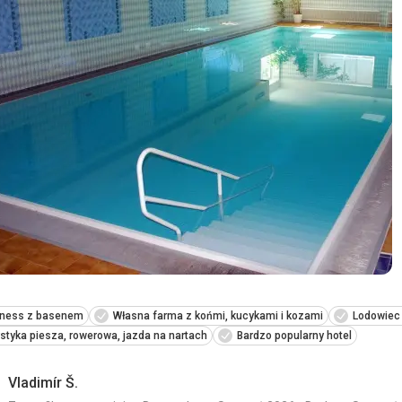
Ta recenzja została automatycznie przetłumaczona za pomocą
lness z basenem
Własna farma z końmi, kucykami i kozami
Lodowiec
styka piesza, rowerowa, jazda na nartach
Bardzo popularny hotel
Vladimír Š.