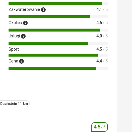
 Google Translate
Zakwaterowanie
4,1
/ 5
Okolica
4,6
/ 5
Usługi
4,0
/ 5
Sport
4,5
/ 5
Cena
4,4
/ 5
 Dachstein 11 km
4,6
/ 5
Ocena