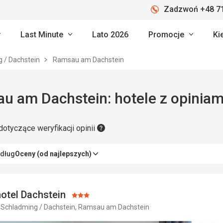
Zadzwoń +48 71
Last Minute
Lato 2026
Promocje
Ki
 / Dachstein
Ramsau am Dachstein
Ramsau am Dachstein: hote
dotyczące weryfikacji opinii
edług
Oceny (od najlepszych)
otel Dachstein
Ocena:
, Schladming / Dachstein, Ramsau am Dachstein
3/5