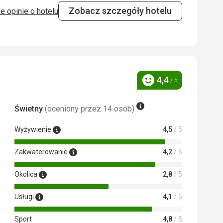
Zobacz szczegóły hotelu
e opinie o hotelu
5,0
/ 5
4,4
/ 5
Ocena
Świetny
(oceniony przez 14 osób)
Wyżywienie
4,5
/ 5
Zakwaterowanie
4,2
/ 5
Okolica
2,8
/ 5
Usługi
4,1
/ 5
Sport
4,8
/ 5