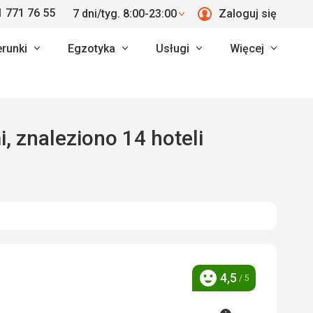
 771 76 55
7 dni/tyg. 8:00-23:00
Zaloguj się
erunki
Egzotyka
Usługi
Więcej
le z opiniami, znaleziono 14 hoteli
4,5
/ 5
Ocena