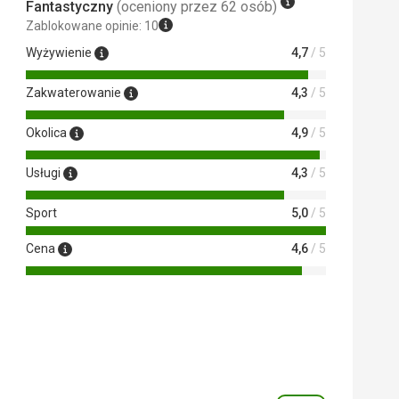
Fantastyczny
(oceniony przez 62 osób)
Zablokowane opinie: 10
Wyżywienie
4,7
/ 5
Zakwaterowanie
4,3
/ 5
Okolica
4,9
/ 5
Usługi
4,3
/ 5
Sport
5,0
/ 5
Cena
4,6
/ 5