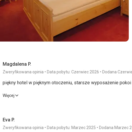
Magdalena P.
Zweryfikowana opinia
Data pobytu: Czerwiec 2026
Dodana Czerwi
piękny hotel w pięknym otoczeniu, starsze wyposażenie pokoi
piękny hotel w pięknym otoczeniu, starsze wyposażenie pokoi
Więcej
Wyżywienie
4,0
/ 5
Usługi
Eva P.
Zakwaterowanie
5,0
/ 5
Cena
Zweryfikowana opinia
Data pobytu: Marzec 2025
Dodana Marzec 