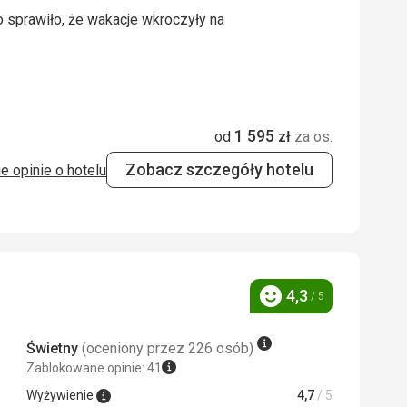
o sprawiło, że wakacje wkroczyły na
o sprawiło, że wakacje wkroczyły na
 Google Translate
1 595
od
zł
za os.
3,0
/ 5
Zobacz szczegóły hotelu
e opinie o hotelu
4,0
/ 5
soka jakość
4,3
/ 5
Ocena
Świetny
(oceniony przez 226 osób)
Zablokowane opinie: 41
Wyżywienie
4,7
/ 5