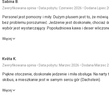
Sabina B.
Zweryfikowana opinia
Data pobytu: Czerwiec 2026
Dodana Lipiec 
Personel jest pomocny i miły. Dużym plusem jest to, że mówią
bez problemu porozumieć. Jedzenie jest doskonałe, chociaż ś
wybór jest wystarczający. Popołudniowa kawa i deser wliczone
trzydaniowa kolacja z dwoma napojami. Hotel położony jest 
Personel jest pomocny i miły. Dużym plusem jest to, że mówią
Więcej
więc widok jest piękny. Do najbliższego miasta można dojech
bez problemu porozumieć. Jedzenie jest doskonałe, chociaż ś
Idealne miejsce na jednodniowe wycieczki i wędrówki. Krowy l
wybór jest wystarczający. Popołudniowa kawa i deser wliczone
krok, co stanowi miłe urozmaicenie.
trzydaniowa kolacja z dwoma napojami. Hotel położony jest 
Květa K.
więc widok jest piękny. Do najbliższego miasta można dojech
Zweryfikowana opinia
Data pobytu: Marzec 2026
Dodana Marzec 
Idealne miejsce na jednodniowe wycieczki i wędrówki. Krowy l
krok, co stanowi miłe urozmaicenie.
Piękne otoczenie, doskonałe jedzenie i miła obsługa. Na narty 
skibus, a mieszkanie jest w samym sercu gór (Dachstein).
Wyżywienie
5,0
/ 5
Usługi
Piękne otoczenie, doskonałe jedzenie i miła obsługa. Na narty 
Więcej
Zakwaterowanie
4,0
/ 5
Cena
skibus, a mieszkanie jest w samym sercu gór (Dachstein).
Okolica
5,0
/ 5
Wyżywienie
5,0
/ 5
Usługi