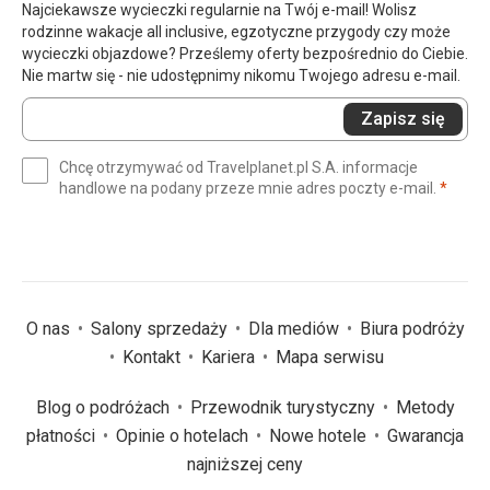
Najciekawsze wycieczki regularnie na Twój e-mail! Wolisz
rodzinne wakacje all inclusive, egzotyczne przygody czy może
wycieczki objazdowe? Prześlemy oferty bezpośrednio do Ciebie.
Nie martw się - nie udostępnimy nikomu Twojego adresu e-mail.
Wprowadź
Zapisz się
swój
e-
Chcę otrzymywać od Travelplanet.pl S.A. informacje
mail
(wym
handlowe na podany przeze mnie adres poczty e-mail.
*
(wymagane)
*
O nas
Salony sprzedaży
Dla mediów
Biura podróży
Kontakt
Kariera
Mapa serwisu
Blog o podróżach
Przewodnik turystyczny
Metody
płatności
Opinie o hotelach
Nowe hotele
Gwarancja
najniższej ceny