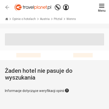
Zadzwoń
Zaloguj
Wstecz
+48 71 771 76 55
Menu
się
Travelplanet.pl
Opinie o hotelach
Austria
Pitztal
Wenns
Żaden hotel nie pasuje do
wyszukania
Informacje dotyczące weryfikacji opinii