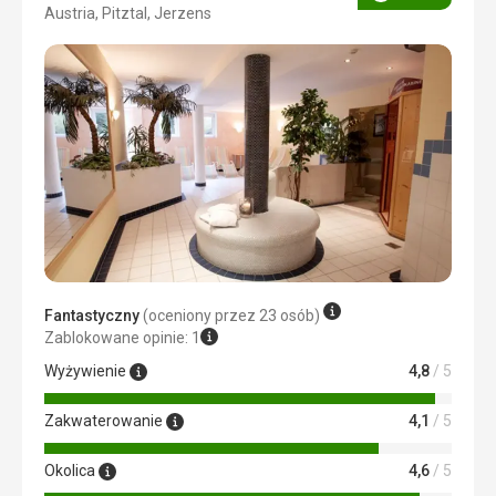
Ocena
Austria, Pitztal, Jerzens
3/5
Fantastyczny
(oceniony przez 23 osób)
Zablokowane opinie: 1
Wyżywienie
4,8
/ 5
Zakwaterowanie
4,1
/ 5
Okolica
4,6
/ 5