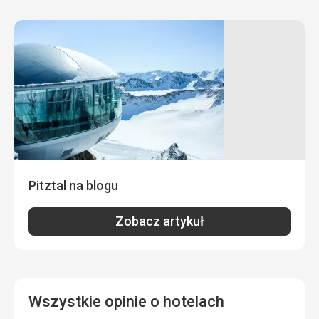
pomocą Google Translate
Zawsze drukowali menu na kolację w języku czeskim.
Wszystko było pyszne, pełna satysfakcja.
Zakwaterowanie
duży pokój z dwoma pokojami, duża łazienka z dwiema
umywalkami
Ta recenzja została automatycznie przetłumaczona za
pomocą Google Translate
Pitztal na blogu
Zobacz artykuł
Wszystkie opinie o hotelach