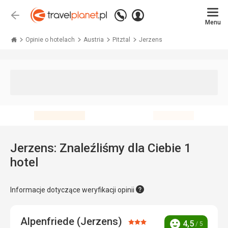
Zadzwoń
Zaloguj
Wstecz
+48 71 771 76 55
Menu
się
Travelplanet.pl
Opinie o hotelach
Austria
Pitztal
Jerzens
Jerzens: Znaleźliśmy dla Ciebie 1
hotel
Informacje dotyczące weryfikacji opinii
Alpenfriede (Jerzens)
Ocena:
4,5
/ 5