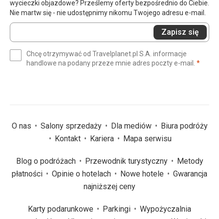
wycieczki objazdowe? Prześlemy oferty bezpośrednio do Ciebie.
Nie martw się - nie udostępnimy nikomu Twojego adresu e-mail.
Wprowadź
Zapisz się
swój
e-
Chcę otrzymywać od Travelplanet.pl S.A. informacje
mail
(wym
handlowe na podany przeze mnie adres poczty e-mail.
*
(wymagane)
*
O nas
Salony sprzedaży
Dla mediów
Biura podróży
Kontakt
Kariera
Mapa serwisu
Blog o podróżach
Przewodnik turystyczny
Metody
płatności
Opinie o hotelach
Nowe hotele
Gwarancja
najniższej ceny
Karty podarunkowe
Parkingi
Wypożyczalnia