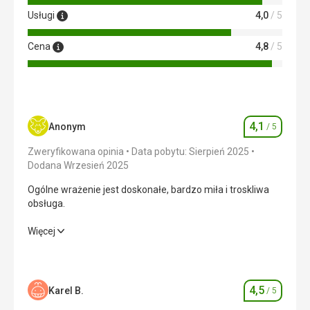
Usługi
4,0
/ 5
Cena
4,8
/ 5
4,1
Anonym
/ 5
Ocena
Zweryfikowana opinia
Data pobytu: Sierpień 2025
Dodana Wrzesień 2025
Ogólne wrażenie jest doskonałe, bardzo miła i troskliwa
obsługa.
Ogólne wrażenie jest doskonałe, bardzo miła i troskliwa
Więcej
obsługa.
Wyżywienie
4,0
/ 5
4,5
Karel B.
/ 5
Ocena
Zakwaterowanie
3,0
/ 5