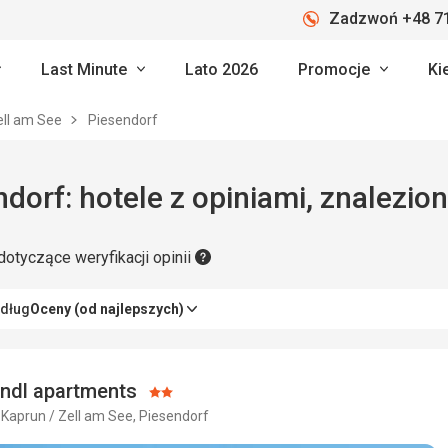
Zadzwoń +48 71
Last Minute
Lato 2026
Promocje
Ki
ell am See
Piesendorf
dorf: hotele z opiniami, znalezion
dotyczące weryfikacji opinii
edług
Oceny (od najlepszych)
ndl apartments
Ocena:
 Kaprun / Zell am See, Piesendorf
2/5