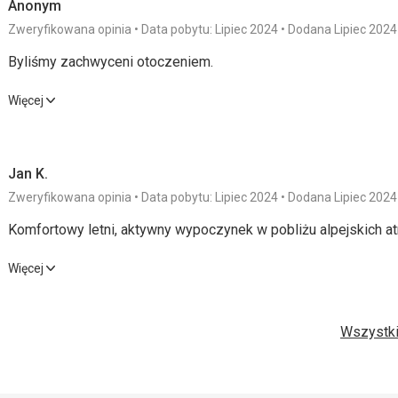
Anonym
Zweryfikowana opinia
Data pobytu: Lipiec 2024
Dodana Lipiec 2024
Byliśmy zachwyceni otoczeniem.
Byliśmy zachwyceni otoczeniem.
Więcej
Zakwaterowanie
5,0
/ 5
Cena
Jan K.
Usługi
4,0
/ 5
Zweryfikowana opinia
Data pobytu: Lipiec 2024
Dodana Lipiec 2024
Wyżywienie
Komfortowy letni, aktywny wypoczynek w pobliżu alpejskich atr
Posiłki - gotowaliśmy sami.
Komfortowy letni, aktywny wypoczynek w pobliżu alpejskich atr
Więcej
Zakwaterowanie
Dobre zakwaterowanie, byliśmy zadowoleni.
Wyżywienie
4,0
/ 5
Usługi
Usługi
Wszystki
Zakwaterowanie
4,0
/ 5
Cena
Nie mieliśmy usług hotelowych, mieszkaliśmy w apartamencie
Sport
Żadne, sami stworzyliśmy program