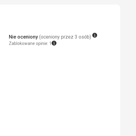
rtamencie (kuchenka dwupolowa,
 Google Translate
ce). Większa wyposażona kuchnia
nna pizzeria we wsi. Co najmniej dwie
 stronie ulicy). McDonald&#39;s 8 km
Nie oceniony
(oceniony przez 3 osób)
Zablokowane opinie: 1
yjnej okolicy
m pomieszczeniem,
 również dostępne za opłatą. Dużo
 się otrzymają kartę Fun+ Card
y (pociągi, autobusy), zniżki na
 parkowaniem na przykład w Zell am
zez cały dzień co pół godziny
io z wioski lub pobliskich wiosek.
na udostępnić kolejkami linowymi.