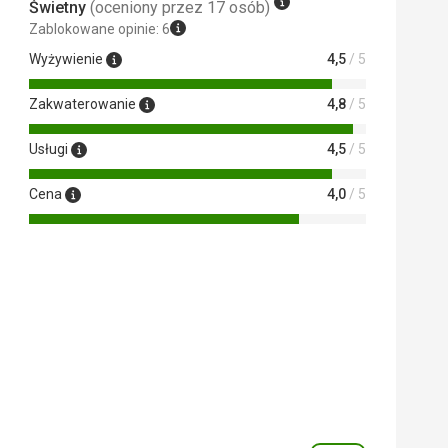
Świetny
(oceniony przez 17 osób)
Zablokowane opinie: 6
Wyżywienie
4,5
/ 5
Zakwaterowanie
4,8
/ 5
Usługi
4,5
/ 5
Cena
4,0
/ 5