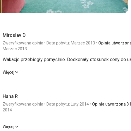
Zawody, wodospady, muzea, termy, alpejskie drogi widokowe, ś
wielu wspaniałych basenów (bezpłatnych dzięki Karcie Fun+ Su
(saneczkarnie, tory pływackie) z poczęstunkiem, otwarte do 20
Ta recenzja została automatycznie przetłumaczona za pomocą
Miroslav D.
Zweryfikowana opinia
Data pobytu: Marzec 2013
Opinia utworzona 
Marzec 2013
Wakacje przebiegły pomyślnie. Doskonały stosunek ceny do us
Wakacje przebiegły pomyślnie. Doskonały stosunek ceny do us
Więcej
Wyżywienie
3,0
/ 5
Sport
Hana P.
Zakwaterowanie
4,0
/ 5
Cena
Zweryfikowana opinia
Data pobytu: Luty 2014
Opinia utworzona 3 l
Usługi
4,0
/ 5
2014
Wyżywienie
Więcej