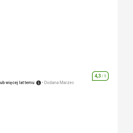
4,3
/ 5
Ocena
ub więcej lat temu
Dodana Marzec
4,0
/ 5