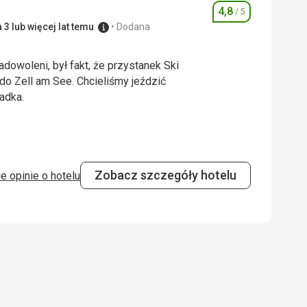
5,0
/ 5
4,8
/ 5
Ocena
3 lub więcej lat temu
Dodana
dowoleni, był fakt, że przystanek Ski
 do Zell am See. Chcieliśmy jeździć
pewno turystyka
adka.
dowoleni, był fakt, że przystanek Ski
 do Zell am See. Chcieliśmy jeździć
adka.
ienka i cieknący prysznic
Zobacz szczegóły hotelu
e opinie o hotelu
4,0
/ 5
pewniła sala zabaw z piłkarzykami,
5,0
/ 5
cem i pokojem wypoczynkowym
 Google Translate