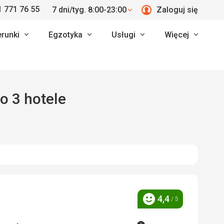
 771 76 55
7 dni/tyg. 8:00-23:00
Zaloguj się
erunki
Egzotyka
Usługi
Więcej
o 3 hotele
4,4
/ 5
Ocena