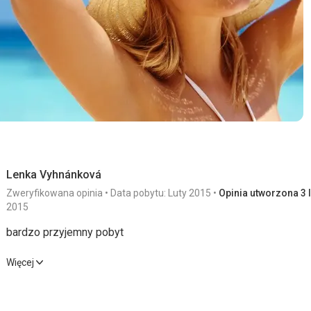
Lenka Vyhnánková
Zweryfikowana opinia
Data pobytu: Luty 2015
Opinia utworzona 3 l
2015
bardzo przyjemny pobyt
bardzo przyjemny pobyt
Więcej
Wyżywienie
5,0
/ 5
Usługi