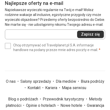
Najlepsze oferty na e-mail
Najciekawsze wycieczki regularnie na Twój e-mail! Wolisz
rodzinne wakacje all inclusive, egzotyczne przygody czy może
wycieczki objazdowe? Prześlemy oferty bezpośrednio do Ciebie.
Nie martw się - nie udostępnimy nikomu Twojego adresu e-mail.
Wprowadź
Zapisz się
swój
e-
Chcę otrzymywać od Travelplanet.pl S.A. informacje
mail
(wym
handlowe na podany przeze mnie adres poczty e-mail.
*
(wymagane)
*
O nas
Salony sprzedaży
Dla mediów
Biura podróży
Kontakt
Kariera
Mapa serwisu
Blog o podróżach
Przewodnik turystyczny
Metody
płatności
Opinie o hotelach
Nowe hotele
Gwarancja