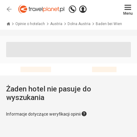
Zadzwoń
Zaloguj
Wstecz
+48 71 771 76 55
Menu
się
Travelplanet.pl
Opinie o hotelach
Austria
Dolna Austria
Baden bei Wien
Żaden hotel nie pasuje do
wyszukania
Informacje dotyczące weryfikacji opinii