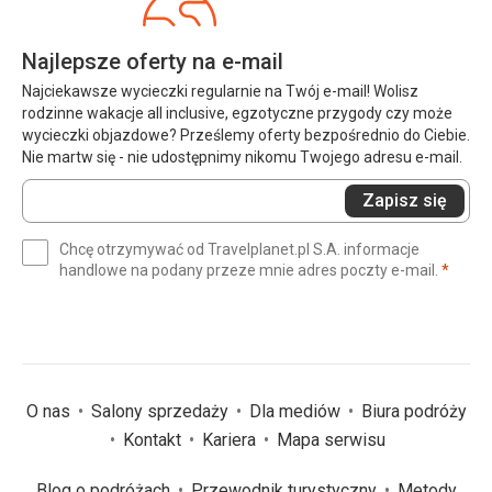
Najlepsze oferty na e-mail
Najciekawsze wycieczki regularnie na Twój e-mail! Wolisz
rodzinne wakacje all inclusive, egzotyczne przygody czy może
wycieczki objazdowe? Prześlemy oferty bezpośrednio do Ciebie.
Nie martw się - nie udostępnimy nikomu Twojego adresu e-mail.
Wprowadź
Zapisz się
swój
e-
Chcę otrzymywać od Travelplanet.pl S.A. informacje
mail
(wym
handlowe na podany przeze mnie adres poczty e-mail.
*
(wymagane)
*
O nas
Salony sprzedaży
Dla mediów
Biura podróży
Kontakt
Kariera
Mapa serwisu
Blog o podróżach
Przewodnik turystyczny
Metody