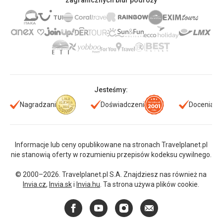
zagranicznych biur podróży
Jesteśmy:
Nagradzani
Doświadczeni
Doceniani
Informacje lub ceny opublikowane na stronach Travelplanet.pl
nie stanowią oferty w rozumieniu przepisów kodeksu cywilnego.
© 2000–2026. Travelplanet.pl S.A. Znajdziesz nas również na
Invia.cz
,
Invia.sk
i
Invia.hu
. Ta strona używa plików cookie.
Facebook
YouTube
Instagram
E-