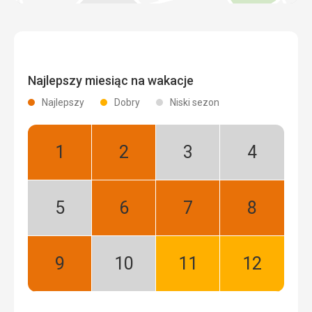
Najlepszy miesiąc na wakacje
Najlepszy
Dobry
Niski sezon
Styczeń:
Luty:
Marzec:
Kwiecień:
Najlepszy
Najlepszy
Niski
Niski
sezon
sezon
Maj:
Czerwiec:
Lipiec:
Sierpień:
Niski
Najlepszy
Najlepszy
Najlepszy
sezon
Wrzesień:
Październik:
Listopad:
Grudzień:
Najlepszy
Niski
Dobry
Dobry
sezon