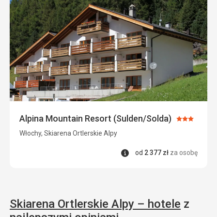
Alpina Mountain Resort (Sulden/Solda)
Ocena:
3/5
Włochy, Skiarena Ortlerskie Alpy
Informacje
od
2 377
zł
za osobę
Skiarena Ortlerskie Alpy – hotele
z