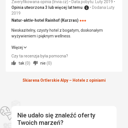
Zweryfikowana opinia (Invia.cz)
Data pobytu: Luty 2019
Opinia utworzona 3 lub więcej lat temu
Dodana Luty
Usługi
5,0
/ 5
2019
Cena
5,0
/ 5
Natur-aktiv-hotel Rainhof (Kurzras)
Ocena:
3/5
Nieskazitelny, czysty hotel z bogatym, doskonałym
wyżywieniem i pięknym wellness.
Wyżywienie
Doskonałe urozmaicone jedzenie, kolacja składała się z
Nieskazitelny, czysty hotel z bogatym, doskonałym
Więcej
maksymalnie 5 dań, najlepsze posiłki, jakie kiedykolwiek
wyżywieniem i pięknym wellness.
mieliśmy we Włoszech
Czy ta recenzja była pomocna?
Zakwaterowanie
tak
(
0
)
nie
(
0
)
Wyżywienie
5,0
/ 5
Stosunkowo duży, przytulny pokój z ogromną ilością
miejsca do przechowywania
Zakwaterowanie
5,0
/ 5
Skiarena Ortlerskie Alpy – Hotele z opiniami
Usługi
Usługi
5,0
/ 5
Pomocny personel, czystość
Ta recenzja została automatycznie przetłumaczona za
Sport
5,0
/ 5
pomocą Google Translate
Cena
5,0
/ 5
Nie udało się znaleźć oferty
Twoich marzeń?