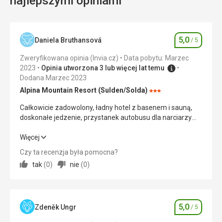
najlepszymi opiniami
5,0
Daniela Bruthansová
/ 5
Ocena
Zweryfikowana opinia (Invia.cz)
Data pobytu: Marzec
2023
Opinia utworzona 3 lub więcej lat temu
Dodana Marzec 2023
Alpina Mountain Resort (Sulden/Solda)
Ocena:
3/5
Całkowicie zadowolony, ładny hotel z basenem i sauną,
doskonałe jedzenie, przystanek autobusu dla narciarzy
tuż przed hotelem
Całkowicie zadowolony, ładny hotel z basenem i sauną,
Więcej
doskonałe jedzenie, przystanek autobusu dla narciarzy
Czy ta recenzja była pomocna?
tuż przed hotelem
tak
(
0
)
nie
(
0
)
Wyżywienie
5,0
/ 5
Zakwaterowanie
5,0
/ 5
5,0
Zdeněk Ungr
/ 5
Ocena
Okolica
5,0
/ 5