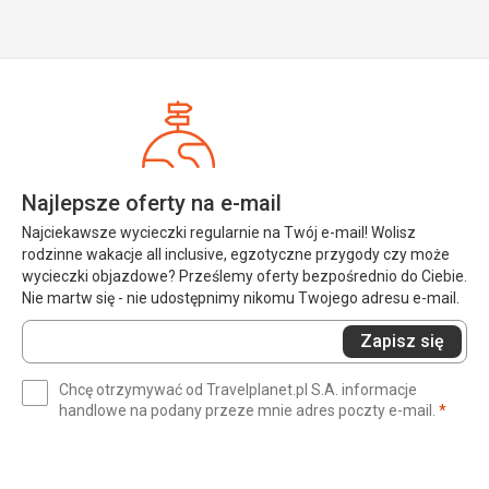
Najlepsze oferty na e-mail
Najciekawsze wycieczki regularnie na Twój e-mail! Wolisz
rodzinne wakacje all inclusive, egzotyczne przygody czy może
wycieczki objazdowe? Prześlemy oferty bezpośrednio do Ciebie.
Nie martw się - nie udostępnimy nikomu Twojego adresu e-mail.
Wprowadź
Zapisz się
swój
e-
Chcę otrzymywać od Travelplanet.pl S.A. informacje
mail
(wym
handlowe na podany przeze mnie adres poczty e-mail.
*
(wymagane)
*