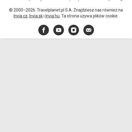
© 2000–2026. Travelplanet.pl S.A. Znajdziesz nas również na
Invia.cz
,
Invia.sk
i
Invia.hu
. Ta strona używa plików cookie.
Facebook
YouTube
Instagram
E-
mail