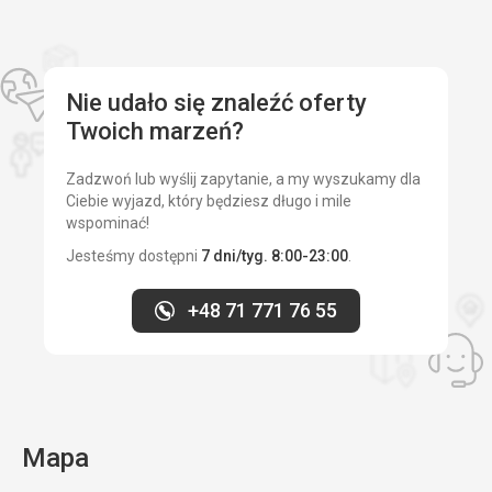
Z usług hotelu nie korzystaliśmy zbyt wiele.
Sport
Z punktu widzenia rekreacyjnego sportowca - dobrze
utrzymane, ładnie pojeździłam na nartach.
Nie udało się znaleźć oferty
Twoich marzeń?
Ta recenzja została automatycznie przetłumaczona za
pomocą Google Translate
Zadzwoń lub wyślij zapytanie, a my wyszukamy dla
Ciebie wyjazd, który będziesz długo i mile
wspominać!
Jesteśmy dostępni
7 dni/tyg. 8:00-23:00
.
+48 71 771 76 55
Mapa