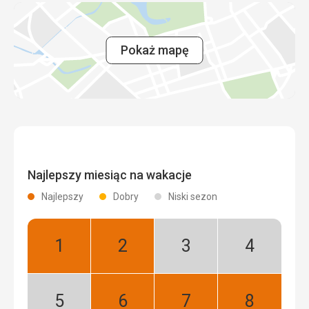
Pokaż mapę
Najlepszy miesiąc na wakacje
Najlepszy
Dobry
Niski sezon
Styczeń:
Luty:
Marzec:
Kwiecień:
Najlepszy
Najlepszy
Niski
Niski
sezon
sezon
Maj:
Czerwiec:
Lipiec:
Sierpień: