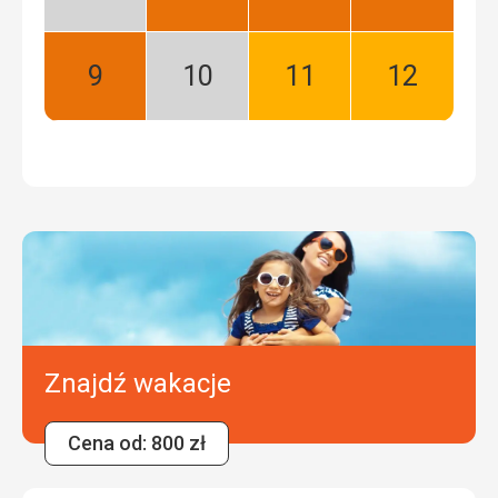
Niski
Najlepszy
Najlepszy
Najlepszy
sezon
Wrzesień:
Październik:
Listopad:
Grudzień:
Najlepszy
Niski
Dobry
Dobry
sezon
Znajdź wakacje
Cena od: 800 zł