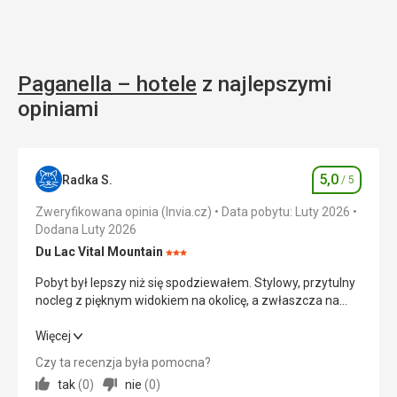
Paganella – hotele
z najlepszymi
opiniami
5,0
Radka S.
/ 5
Ocena
Zweryfikowana opinia (Invia.cz)
Data pobytu: Luty 2026
Dodana Luty 2026
Du Lac Vital Mountain
Ocena:
3/5
Pobyt był lepszy niż się spodziewałem. Stylowy, przytulny
nocleg z pięknym widokiem na okolicę, a zwłaszcza na
jezioro. Jedzenie również przerosło moje oczekiwania.
Obfite śniadania, stale uzupełniane. Kolacje składały się z
Pobyt był lepszy niż się spodziewałem. Stylowy, przytulny
Więcej
kilku dań. Każde danie było ciekawe w smaku i ładnie
nocleg z pięknym widokiem na okolicę, a zwłaszcza na
Czy ta recenzja była pomocna?
podane. Obsługa była zawsze miła. Byliśmy bardzo
jezioro. Jedzenie również przerosło moje oczekiwania.
tak
(
0
)
nie
(
0
)
zadowoleni.
Obfite śniadania, stale uzupełniane. Kolacje składały się z