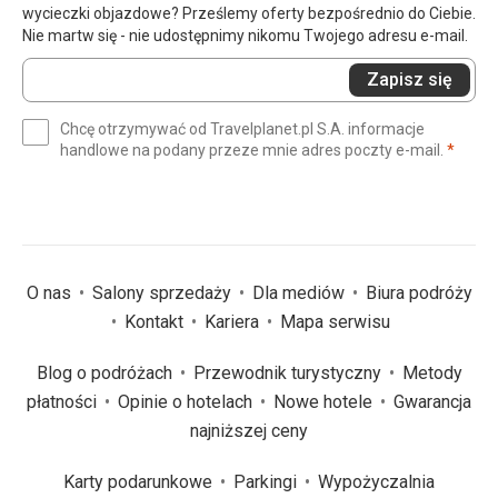
wycieczki objazdowe? Prześlemy oferty bezpośrednio do Ciebie.
Nie martw się - nie udostępnimy nikomu Twojego adresu e-mail.
Wprowadź
Zapisz się
swój
e-
Chcę otrzymywać od Travelplanet.pl S.A. informacje
mail
(wym
handlowe na podany przeze mnie adres poczty e-mail.
*
(wymagane)
*
O nas
Salony sprzedaży
Dla mediów
Biura podróży
Kontakt
Kariera
Mapa serwisu
Blog o podróżach
Przewodnik turystyczny
Metody
płatności
Opinie o hotelach
Nowe hotele
Gwarancja
najniższej ceny
Karty podarunkowe
Parkingi
Wypożyczalnia