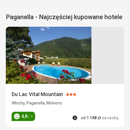
Paganella - Najczęściej kupowane hotele
Du Lac Vital Mountain
Ocena:
3/5
Włochy, Paganella, Molveno
4,8
/ 5
Informacje
od
1 148
zł
za osobę
Ocena