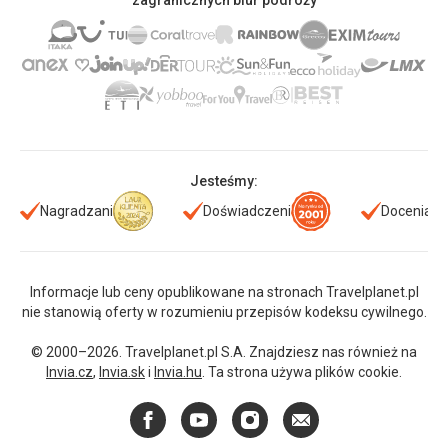
zagranicznych biur podróży
Jesteśmy:
Nagradzani
Doświadczeni
Doceniani
Informacje lub ceny opublikowane na stronach Travelplanet.pl
nie stanowią oferty w rozumieniu przepisów kodeksu cywilnego.
© 2000–2026. Travelplanet.pl S.A. Znajdziesz nas również na
Invia.cz
,
Invia.sk
i
Invia.hu
. Ta strona używa plików cookie.
Facebook
YouTube
Instagram
E-