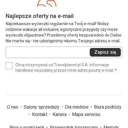
Najlepsze oferty na e-mail
Najciekawsze wycieczki regularnie na Twój e-mail! Wolisz
rodzinne wakacje all inclusive, egzotyczne przygody czy może
wycieczki objazdowe? Prześlemy oferty bezpośrednio do Ciebie.
Nie martw się - nie udostępnimy nikomu Twojego adresu e-mail.
Wprowadź
Zapisz się
swój
e-
Chcę otrzymywać od Travelplanet.pl S.A. informacje
mail
(wym
handlowe na podany przeze mnie adres poczty e-mail.
*
(wymagane)
*
O nas
Salony sprzedaży
Dla mediów
Biura podróży
Kontakt
Kariera
Mapa serwisu
Blog o podróżach
Przewodnik turystyczny
Metody