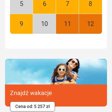
Maj:
Czerwiec:
Lipiec:
Sierpień:
Niski
Dobry
Dobry
Dobry
sezon
Wrzesień:
Październik:
Listopad:
Grudzień:
Dobry
Niski
Najlepszy
Najlepszy
sezon
Znajdź wakacje
Cena od: 5 257 zł