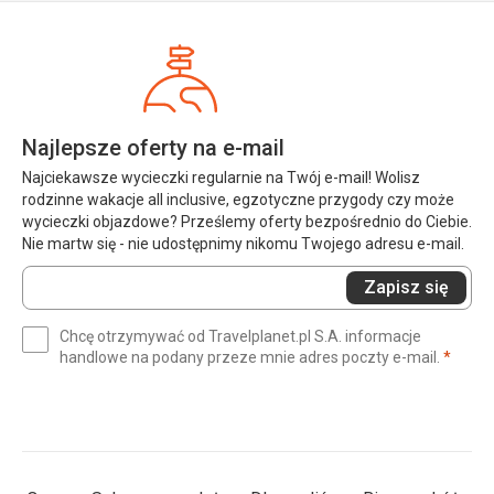
Najlepsze oferty na e-mail
Najciekawsze wycieczki regularnie na Twój e-mail! Wolisz
rodzinne wakacje all inclusive, egzotyczne przygody czy może
wycieczki objazdowe? Prześlemy oferty bezpośrednio do Ciebie.
Nie martw się - nie udostępnimy nikomu Twojego adresu e-mail.
Wprowadź
Zapisz się
swój
e-
Chcę otrzymywać od Travelplanet.pl S.A. informacje
mail
(wym
handlowe na podany przeze mnie adres poczty e-mail.
*
(wymagane)
*