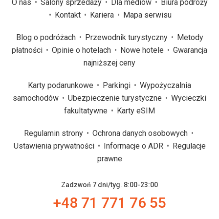
O nas
Salony sprzedaży
Dla mediów
Biura podróży
Kontakt
Kariera
Mapa serwisu
Blog o podróżach
Przewodnik turystyczny
Metody
płatności
Opinie o hotelach
Nowe hotele
Gwarancja
najniższej ceny
Karty podarunkowe
Parkingi
Wypożyczalnia
samochodów
Ubezpieczenie turystyczne
Wycieczki
fakultatywne
Karty eSIM
Regulamin strony
Ochrona danych osobowych
Ustawienia prywatności
Informacje o ADR
Regulacje
prawne
Zadzwoń 7 dni/tyg. 8:00-23:00
+48 71 771 76 55