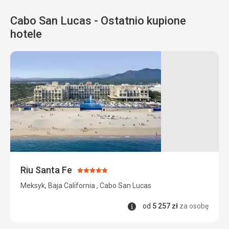
Cabo San Lucas - Ostatnio kupione
hotele
Riu Santa Fe
Ocena:
5/5
Meksyk, Baja California , Cabo San Lucas
Informacje
od
5 257
zł
za osobę