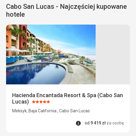
Cabo San Lucas - Najczęściej kupowane
hotele
Hacienda Encantada Resort & Spa (Cabo San
Lucas)
Ocena:
5/5
Meksyk, Baja California , Cabo San Lucas
Informacje
od
9 419
zł
za osobę