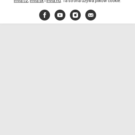
Invia.cz
,
Invia.sk
i
Invia.hu
. Ta strona używa plików cookie.
Facebook
YouTube
Instagram
E-
mail