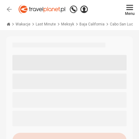
Zadzwoń
Zaloguj
Wstecz
+48 71 771 76 55
Menu
się
Travelplanet.pl
Wakacje
Last Minute
Meksyk
Baja California
Cabo San Lucas