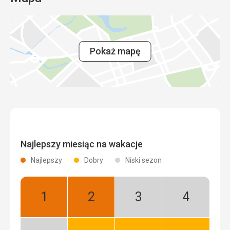
Pokaż mapę
Najlepszy miesiąc na wakacje
Najlepszy
Dobry
Niski sezon
Styczeń:
Luty:
Marzec:
Kwiecień:
Najlepszy
Najlepszy
Niski
Niski
sezon
sezon