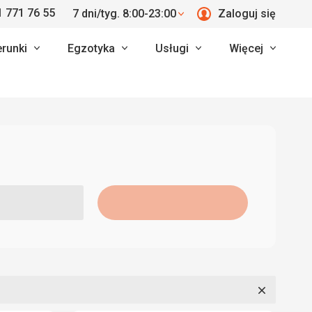
 771 76 55
7 dni/tyg. 8:00-23:00
Zaloguj się
erunki
Egzotyka
Usługi
Więcej
Zamknij