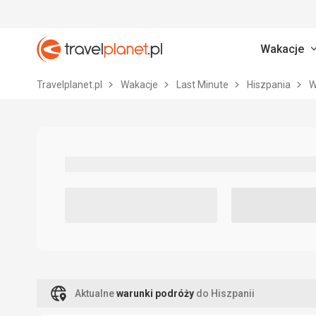
Wakacje
Travelplanet.pl
Travelplanet.pl
Wakacje
Last Minute
Hiszpania
W
Aktualne
warunki podróży
do Hiszpanii