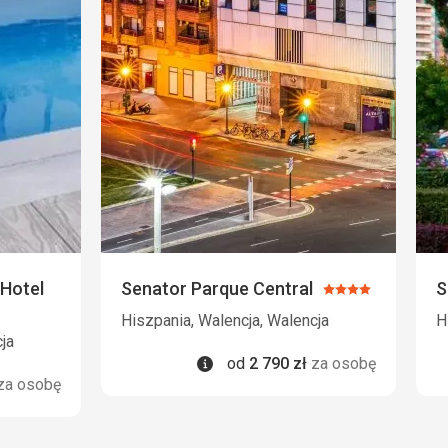
Hotel
Senator Parque Central
S
Ocena:
4/5
Hiszpania, Walencja, Walencja
H
ja
Informacje
od
2 790
zł
za osobę
za osobę