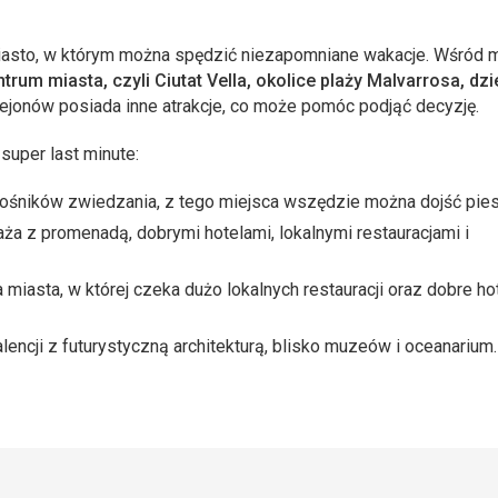
iasto, w którym można spędzić niezapomniane wakacje. Wśród m
trum miasta, czyli Ciutat Vella, okolice plaży Malvarrosa, dzi
 rejonów posiada inne atrakcje, co może pomóc podjąć decyzję.
super last minute:
iłośników zwiedzania, z tego miejsca wszędzie można dojść pie
aża z promenadą, dobrymi hotelami, lokalnymi restauracjami i
a miasta, w której czeka dużo lokalnych restauracji oraz dobre ho
ncji z futurystyczną architekturą, blisko muzeów i oceanarium.