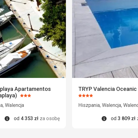
aplaya Apartamentos
TRYP Valencia Oceanic 
aplaya)
Ocena:
Ocena:
3/5
4/5
a, Walencja
Hiszpania, Walencja, Walenc
Informacje
Informacje
od
4 353
zł
za osobę
od
3 809
zł