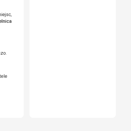
iejsc,
elnica
szo.
tele