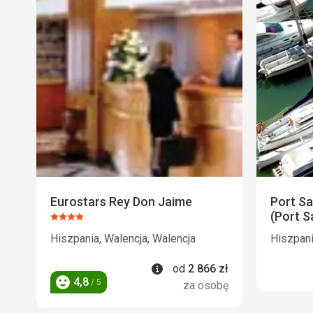
Eurostars Rey Don Jaime
Port S
(Port S
Ocena:
4/5
Hiszpania, Walencja, Walencja
Hiszpani
Informacje
od
2 866
zł
4,8
/ 5
za osobę
Ocena