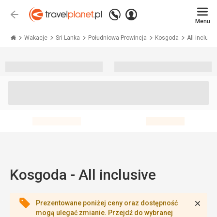
Zadzwoń
Zaloguj
Wstecz
+48 71 771 76 55
Menu
się
Travelplanet.pl
Wakacje
Sri Lanka
Południowa Prowincja
Kosgoda
All inclusiv
Kosgoda - All inclusive
Zamk
Prezentowane poniżej ceny oraz dostępność
mogą ulegać zmianie. Przejdź do wybranej