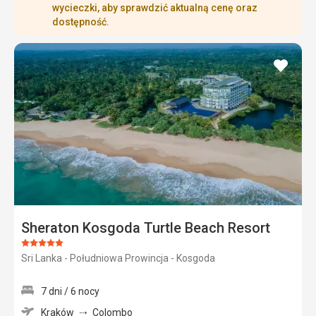
wycieczki, aby sprawdzić aktualną cenę oraz
dostępność.
dodaj
do
ulubi
Sheraton Kosgoda Turtle Beach Resort
Ocena:
Sri Lanka - Południowa Prowincja - Kosgoda
5/5
7 dni / 6 nocy
Kraków
Colombo