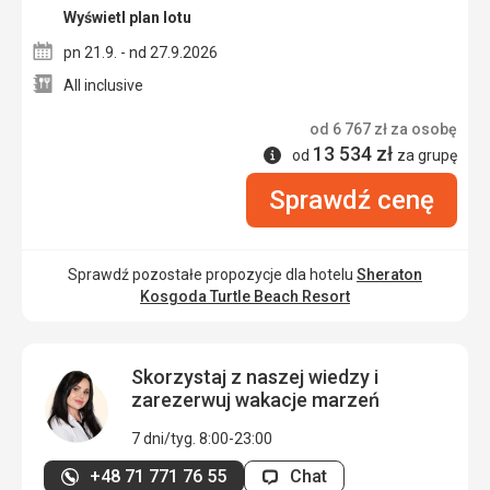
Wyświetl plan lotu
pn 21.9. - nd 27.9.2026
All inclusive
od
6 767
zł
za osobę
13 534
zł
Informacje
od
za grupę
Sprawdź cenę
Sprawdź pozostałe propozycje dla hotelu
Sheraton
Kosgoda Turtle Beach Resort
Skorzystaj z naszej wiedzy i
zarezerwuj wakacje marzeń
7 dni/tyg. 8:00-23:00
+48 71 771 76 55
Chat