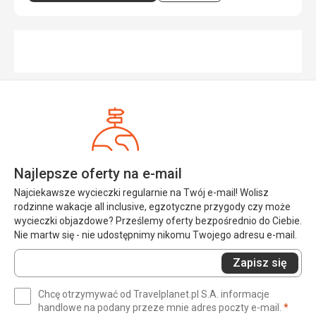
Najlepsze oferty na e-mail
Najciekawsze wycieczki regularnie na Twój e-mail! Wolisz
rodzinne wakacje all inclusive, egzotyczne przygody czy może
wycieczki objazdowe? Prześlemy oferty bezpośrednio do Ciebie.
Nie martw się - nie udostępnimy nikomu Twojego adresu e-mail.
Wprowadź
Zapisz się
swój
e-
Chcę otrzymywać od Travelplanet.pl S.A. informacje
mail
(wym
handlowe na podany przeze mnie adres poczty e-mail.
*
(wymagane)
*