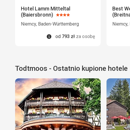
Hotel Lamm Mitteltal
Best W
(Baiersbronn)
(Breitn
Ocena:
4/5
Niemcy, Baden-Württemberg
Niemcy,
Informacje
od
793
zł
za osobę
Todtmoos - Ostatnio kupione hotele