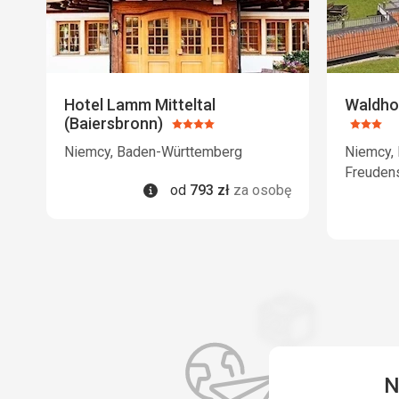
Hotel Lamm Mitteltal
Waldhot
(Baiersbronn)
Ocena:
Ocena
4/5
3/5
Niemcy, Baden-Württemberg
Niemcy,
Freuden
Informacje
od
793
zł
za osobę
N