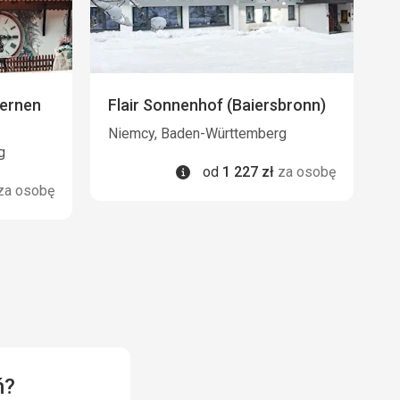
ternen
Flair Sonnenhof (Baiersbronn)
Niemcy, Baden-Württemberg
g
Informacje
od
1 227
zł
za osobę
za osobę
ń?