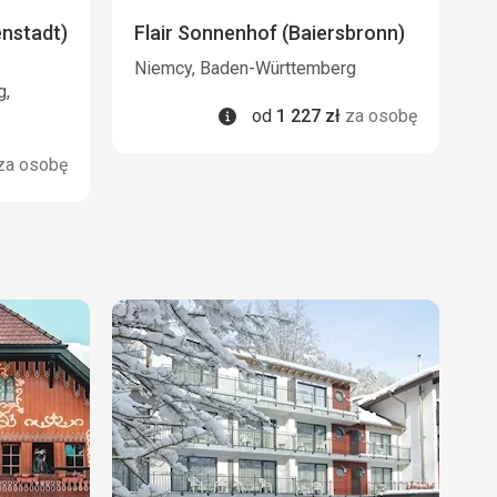
enstadt)
Flair Sonnenhof (Baiersbronn)
Niemcy, Baden-Württemberg
g,
Informacje
od
1 227
zł
za osobę
za osobę