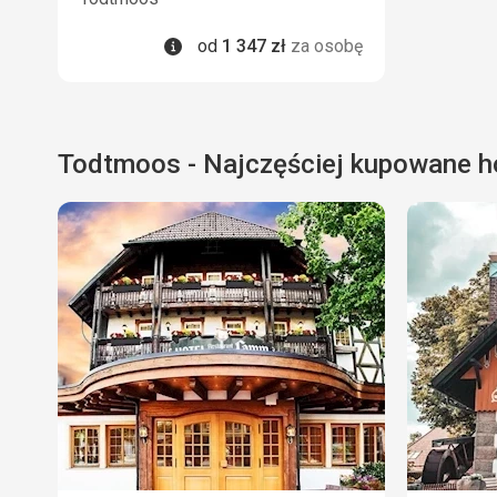
Informacje
od
1 347
zł
za osobę
Todtmoos - Najczęściej kupowane h