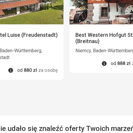
el Luise (Freudenstadt)
Best Western Hofgut S
(Breitnau)
:
 Baden-Württemberg,
Niemcy, Baden-Württember
stadt
Informacje
od
888
zł
Informacje
od
880
zł
za osobę
ie udało się znaleźć oferty Twoich marze