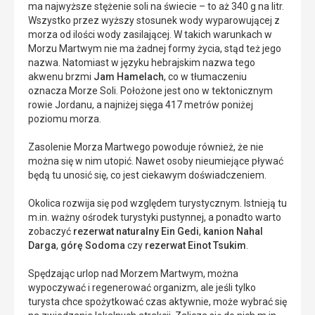
ma najwyższe stężenie soli na świecie – to aż 340 g na litr.
Wszystko przez wyższy stosunek wody wyparowującej z
morza od ilości wody zasilającej. W takich warunkach w
Morzu Martwym nie ma żadnej formy życia, stąd też jego
nazwa. Natomiast w języku hebrajskim nazwa tego
akwenu brzmi
Jam Hamelach
, co w tłumaczeniu
oznacza Morze Soli. Położone jest ono w tektonicznym
rowie Jordanu, a najniżej sięga 417 metrów poniżej
poziomu morza.
Zasolenie Morza Martwego powoduje również, że nie
można się w nim utopić. Nawet osoby nieumiejące pływać
będą tu unosić się, co jest ciekawym doświadczeniem.
Okolica rozwija się pod względem turystycznym. Istnieją tu
m.in. ważny ośrodek turystyki pustynnej, a ponadto warto
zobaczyć
rezerwat naturalny Ein Gedi
,
kanion Nahal
Darga
,
górę Sodoma
czy
rezerwat Einot Tsukim
.
Spędzając urlop nad Morzem Martwym, można
wypoczywać i regenerować organizm, ale jeśli tylko
turysta chce spożytkować czas aktywnie, może wybrać się