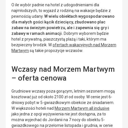
O ile wybór padnie na hotel z udogodnieniami dla
najmłodszych, to wyjazd z rodziną na wakacje będzie z
pewnością udany.
W wielu obiektach wygospodarowano
dla małych gości kącik dziecięcy, zbudowano plac
zabaw na świeżym powietrzu, ale i zapewnia się gry i
zabawy w ramach animacji.
Dobrym wyborem będzie
hotel z prywatną, piaszczystą plażą i taki, którym ma
bezpieczny brodzik. W
ofertach wakacyjnych nad Morzem
Martwym
są takie propozycje wczasów.
Wczasy nad Morzem Martwym
– oferta cenowa
Grudniowe wczasy poza gorącym, letnim sezonem mogą
kosztować już od około 2100 zł od osoby. W cenie jest 6-
dniowy pobyt w 5-gwiazdkowym obiekcie ze śniadaniem.
W większości hoteli nad
Morzem Martwym all inclusive
jako jedna z opcji wyżywienia nie jest dostępna, za to
można wyjechać do Jordanii na 7 nocy do obiektu 5-
gwiazdkowego na przełomie listopada i grudnia, w cenie