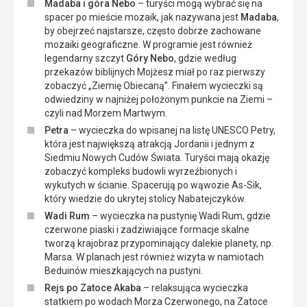
Madaba i góra Nebo
– turyści mogą wybrać się na
spacer po mieście mozaik, jak nazywana jest
Madaba
,
by obejrzeć najstarsze, często dobrze zachowane
mozaiki geograficzne. W programie jest również
legendarny szczyt
Góry Nebo
, gdzie według
przekazów biblijnych Mojżesz miał po raz pierwszy
zobaczyć „Ziemię Obiecaną”. Finałem wycieczki są
odwiedziny w najniżej położonym punkcie na Ziemi –
czyli nad Morzem Martwym.
Petra
– wycieczka do wpisanej na listę UNESCO Petry,
która jest największą atrakcją Jordanii i jednym z
Siedmiu Nowych Cudów Świata. Turyści mają okazję
zobaczyć kompleks budowli wyrzeźbionych i
wykutych w ścianie. Spacerują po wąwozie As-Sik,
który wiedzie do ukrytej stolicy Nabatejczyków.
Wadi Rum
– wycieczka na pustynię Wadi Rum, gdzie
czerwone piaski i zadziwiające formacje skalne
tworzą krajobraz przypominający dalekie planety, np.
Marsa. W planach jest również wizyta w namiotach
Beduinów mieszkających na pustyni.
Rejs po Zatoce Akaba
– relaksująca wycieczka
statkiem po wodach Morza Czerwonego, na Zatoce