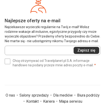
Najlepsze oferty na e-mail
Najciekawsze wycieczki regularnie na Twój e-mail! Wolisz
rodzinne wakacje all inclusive, egzotyczne przygody czy może
wycieczki objazdowe? Prześlemy oferty bezpośrednio do Ciebie.
Nie martw się - nie udostępnimy nikomu Twojego adresu e-mail.
Wprowadź
Zapisz się
swój
e-
Chcę otrzymywać od Travelplanet.pl S.A. informacje
mail
(wym
handlowe na podany przeze mnie adres poczty e-mail.
*
(wymagane)
*
O nas
Salony sprzedaży
Dla mediów
Biura podróży
Kontakt
Kariera
Mapa serwisu