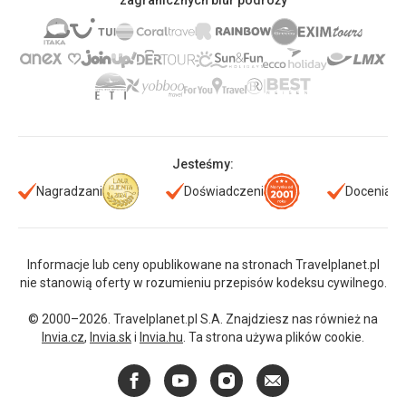
zagranicznych biur podróży
Jesteśmy:
Nagradzani
Doświadczeni
Doceniani
Informacje lub ceny opublikowane na stronach Travelplanet.pl
nie stanowią oferty w rozumieniu przepisów kodeksu cywilnego.
© 2000–2026. Travelplanet.pl S.A. Znajdziesz nas również na
Invia.cz
,
Invia.sk
i
Invia.hu
. Ta strona używa plików cookie.
Facebook
YouTube
Instagram
E-