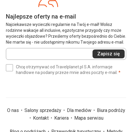
Najlepsze oferty na e-mail
Najciekawsze wycieczki regularnie na Twój e-mail! Wolisz
rodzinne wakacje all inclusive, egzotyczne przygody czy może
wycieczki objazdowe? Prześlemy oferty bezpośrednio do Ciebie.
Nie martw się - nie udostępnimy nikomu Twojego adresu e-mail.
Wprowadź
Zapisz się
swój
e-
Chcę otrzymywać od Travelplanet.pl S.A. informacje
mail
(wym
handlowe na podany przeze mnie adres poczty e-mail.
*
(wymagane)
*
O nas
Salony sprzedaży
Dla mediów
Biura podróży
Kontakt
Kariera
Mapa serwisu
Blog o podróżach
Przewodnik turystyczny
Metody