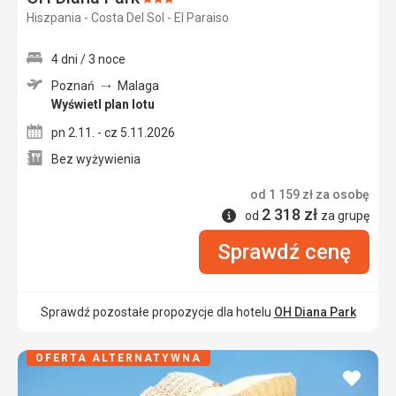
Ocena:
Hiszpania - Costa Del Sol - El Paraiso
3/5
4 dni / 3 noce
Poznań
Malaga
Wyświetl plan lotu
pn 2.11. - cz 5.11.2026
Bez wyżywienia
od
1 159
zł
za osobę
2 318
zł
Informacje
od
za grupę
Sprawdź cenę
Sprawdź pozostałe propozycje dla hotelu
OH Diana Park
OFERTA ALTERNATYWNA
dodaj
do