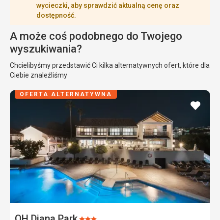
wycieczki, aby sprawdzić aktualną cenę oraz
dostępność.
A może coś podobnego do Twojego
wyszukiwania?
Chcielibyśmy przedstawić Ci kilka alternatywnych ofert, które dla
Ciebie znaleźliśmy
OFERTA ALTERNATYWNA
dodaj
do
ulubi
OH Diana Park