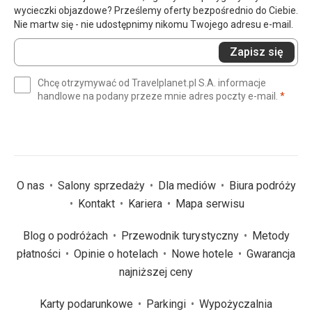
wycieczki objazdowe? Prześlemy oferty bezpośrednio do Ciebie.
Nie martw się - nie udostępnimy nikomu Twojego adresu e-mail.
Wprowadź
Zapisz się
swój
e-
Chcę otrzymywać od Travelplanet.pl S.A. informacje
mail
(wym
handlowe na podany przeze mnie adres poczty e-mail.
*
(wymagane)
*
O nas
Salony sprzedaży
Dla mediów
Biura podróży
Kontakt
Kariera
Mapa serwisu
Blog o podróżach
Przewodnik turystyczny
Metody
płatności
Opinie o hotelach
Nowe hotele
Gwarancja
najniższej ceny
Karty podarunkowe
Parkingi
Wypożyczalnia