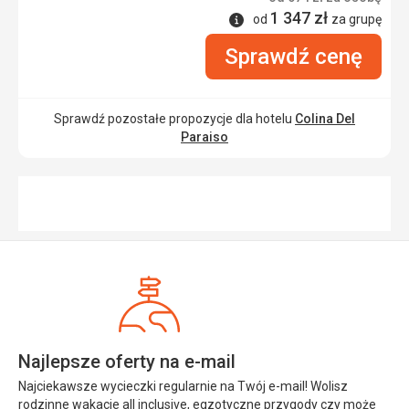
1 347
zł
Informacje
od
za grupę
Sprawdź cenę
Sprawdź pozostałe propozycje dla hotelu
Colina Del
Paraiso
Najlepsze oferty na e-mail
Najciekawsze wycieczki regularnie na Twój e-mail! Wolisz
rodzinne wakacje all inclusive, egzotyczne przygody czy może