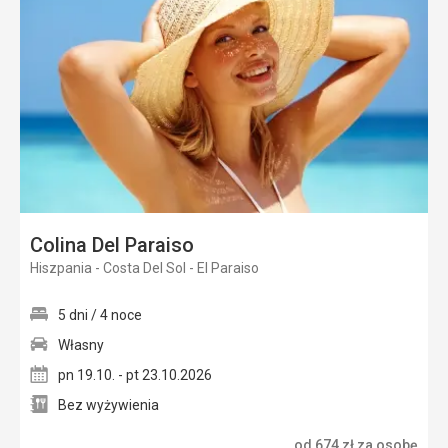
ulubi
Colina Del Paraiso
Hiszpania - Costa Del Sol - El Paraiso
5 dni / 4 noce
Własny
pn 19.10. - pt 23.10.2026
Bez wyżywienia
od
674
zł
za osobę