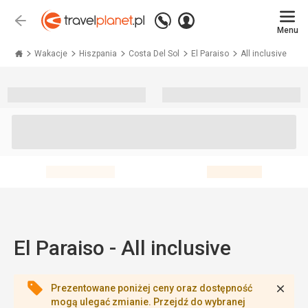
Zadzwoń
Zaloguj
Wstecz
+48 71 771 76 55
Menu
się
Travelplanet.pl
Wakacje
Hiszpania
Costa Del Sol
El Paraiso
All inclusive
El Paraiso - All inclusive
Zamk
Prezentowane poniżej ceny oraz dostępność
mogą ulegać zmianie. Przejdź do wybranej