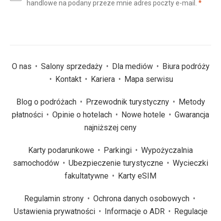
(wym
handlowe na podany przeze mnie adres poczty e-mail.
*
(wymagane)
*
O nas
Salony sprzedaży
Dla mediów
Biura podróży
Kontakt
Kariera
Mapa serwisu
Blog o podróżach
Przewodnik turystyczny
Metody
płatności
Opinie o hotelach
Nowe hotele
Gwarancja
najniższej ceny
Karty podarunkowe
Parkingi
Wypożyczalnia
samochodów
Ubezpieczenie turystyczne
Wycieczki
fakultatywne
Karty eSIM
Regulamin strony
Ochrona danych osobowych
Ustawienia prywatności
Informacje o ADR
Regulacje