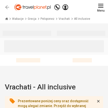
Zadzwoń
Zaloguj
Wstecz
+48 71 771 76 55
Menu
się
Travelplanet.pl
Wakacje
Grecja
Peloponez
Vrachati
All inclusive
Vrachati - All inclusive
Zamk
Prezentowane poniżej ceny oraz dostępność
mogą ulegać zmianie. Przejdź do wybranej