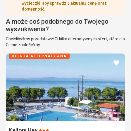
wycieczki, aby sprawdzić aktualną cenę oraz
dostępność.
A może coś podobnego do Twojego
wyszukiwania?
Chcielibyśmy przedstawić Ci kilka alternatywnych ofert, które dla
Ciebie znaleźliśmy
OFERTA ALTERNATYWNA
dodaj
do
ulubi
Kalloni Bay