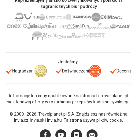
Reprezentujemy blisko 60 zweryfikowanych polskich i
zagranicznych biur podróży
Jesteśmy:
Nagradzani
Doświadczeni
Doceniani
Informacje lub ceny opublikowane na stronach Travelplanet.pl
nie stanowią oferty w rozumieniu przepisów kodeksu cywilnego.
© 2000–2026. Travelplanet.pl S.A. Znajdziesz nas również na
Invia.cz
,
Invia.sk
i
Invia.hu
. Ta strona używa plików cookie.