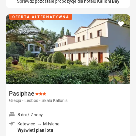
Sprawdź pozostałe propozycje dla hotelu
Kalloni Bay
OFERTA ALTERNATYWNA
dodaj
do
ulubi
Pasiphae
Ocena:
Grecja - Lesbos - Skala Kallonis
3/5
8 dni / 7 nocy
Katowice
Mitylena
Wyświetl plan lotu