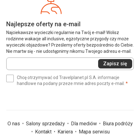
Najlepsze oferty na e-mail
Najciekawsze wycieczki regularnie na Twój e-mail! Wolisz
rodzinne wakacje all inclusive, egzotyczne przygody czy może
wycieczki objazdowe? Prześlemy oferty bezpośrednio do Ciebie.
Nie martw się - nie udostępnimy nikomu Twojego adresu e-mail.
Wprowadź
Zapisz się
swój
e-
Chcę otrzymywać od Travelplanet.pl S.A. informacje
mail
(wym
handlowe na podany przeze mnie adres poczty e-mail.
*
(wymagane)
*
O nas
Salony sprzedaży
Dla mediów
Biura podróży
Kontakt
Kariera
Mapa serwisu