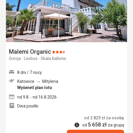
Malemi Organic
Ocena:
Grecja - Lesbos - Skala Kallonis
3.5/5
8 dni / 7 nocy
Katowice
Mitylena
Wyświetl plan lotu
nd 9.8. - nd 16.8.2026
Dwa posiłki
od
2 829
zł
za osobę
5 658
zł
Informacje
od
za grupę