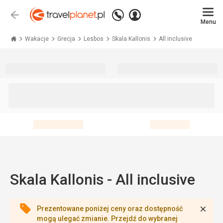
Zadzwoń
Zaloguj
Wstecz
+48 71 771 76 55
Menu
się
Travelplanet.pl
Wakacje
Grecja
Lesbos
Skala Kallonis
All inclusive
Skala Kallonis - All inclusive
Zamk
Prezentowane poniżej ceny oraz dostępność
mogą ulegać zmianie. Przejdź do wybranej