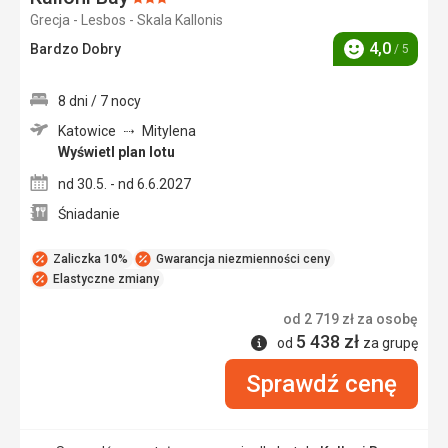
Ocena:
Grecja - Lesbos - Skala Kallonis
3/5
4,0
Bardzo Dobry
/ 5
Ocena
8 dni / 7 nocy
Katowice
Mitylena
Wyświetl plan lotu
nd 30.5. - nd 6.6.2027
Śniadanie
Zaliczka 10%
Gwarancja niezmienności ceny
Elastyczne zmiany
od
2 719
zł
za osobę
5 438
zł
Informacje
od
za grupę
Sprawdź cenę