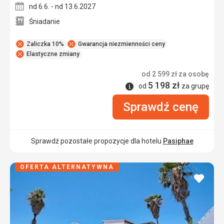
nd 6.6. - nd 13.6.2027
Śniadanie
Zaliczka 10%
Gwarancja niezmienności ceny
Elastyczne zmiany
od
2 599
zł
za osobę
5 198
zł
Informacje
od
za grupę
Sprawdź cenę
Sprawdź pozostałe propozycje dla hotelu
Pasiphae
OFERTA ALTERNATYWNA
dodaj
do
ulubi