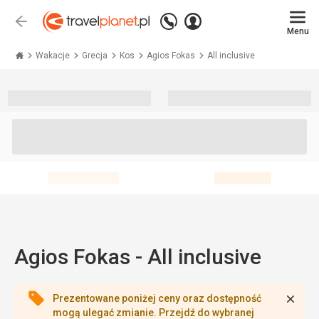
Zadzwoń
Zaloguj
Wstecz
+48 71 771 76 55
Menu
się
Travelplanet.pl
Wakacje
Grecja
Kos
Agios Fokas
All inclusive
Agios Fokas - All inclusive
Zamk
Prezentowane poniżej ceny oraz dostępność
mogą ulegać zmianie. Przejdź do wybranej