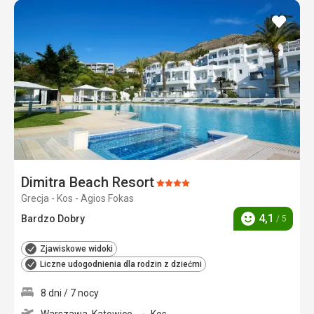
dodaj
do
ulubi
Dimitra Beach Resort
Ocena:
Grecja - Kos - Agios Fokas
4/5
4,1
Bardzo Dobry
/ 5
Ocena
Zjawiskowe widoki
Liczne udogodnienia dla rodzin z dziećmi
8 dni / 7 nocy