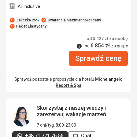
All inclusive
Zaliczka 25%
Gwarancja niezmienności ceny
Pakiet Elastyczny
od
3 427
zł
za osobę
6 854
zł
Informacje
od
za grupę
Sprawdź cenę
Sprawdź pozostałe propozycje dla hotelu
Michelangelo
Resort & Spa
Skorzystaj z naszej wiedzy i
zarezerwuj wakacje marzeń
7 dni/tyg. 8:00-23:00
+48 71 771 76 55
Chat