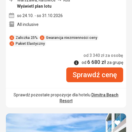
Warszawa, Katowice
Kos
Wyświetl plan lotu
so 24.10. - so 31.10.2026
All inclusive
Zaliczka 25%
Gwarancja niezmienności ceny
Pakiet Elastyczny
od
3 340
zł
za osobę
6 680
zł
Informacje
od
za grupę
Sprawdź cenę
Sprawdź pozostałe propozycje dla hotelu
Dimitra Beach
Resort
dodaj
do
ulubi