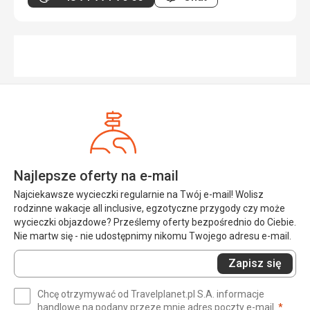
Najlepsze oferty na e-mail
Najciekawsze wycieczki regularnie na Twój e-mail! Wolisz
rodzinne wakacje all inclusive, egzotyczne przygody czy może
wycieczki objazdowe? Prześlemy oferty bezpośrednio do Ciebie.
Nie martw się - nie udostępnimy nikomu Twojego adresu e-mail.
Wprowadź
Zapisz się
swój
e-
Chcę otrzymywać od Travelplanet.pl S.A. informacje
mail
(wym
handlowe na podany przeze mnie adres poczty e-mail.
*