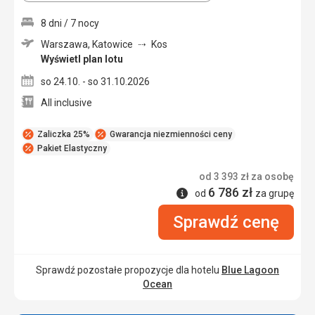
8 dni / 7 nocy
Warszawa, Katowice
Kos
Wyświetl plan lotu
so 24.10. - so 31.10.2026
All inclusive
Zaliczka 25%
Gwarancja niezmienności ceny
Pakiet Elastyczny
od
3 393
zł
za osobę
6 786
zł
Informacje
od
za grupę
Sprawdź cenę
Sprawdź pozostałe propozycje dla hotelu
Blue Lagoon
Ocean