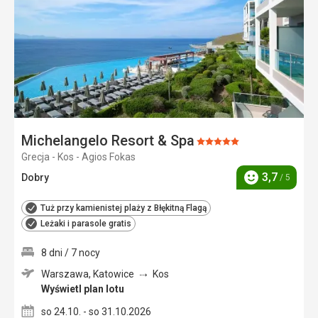
Michelangelo Resort & Spa
Ocena:
Grecja - Kos - Agios Fokas
5/5
3,7
Dobry
/ 5
Ocena
Tuż przy kamienistej plaży z Błękitną Flagą
Leżaki i parasole gratis
8 dni / 7 nocy
Warszawa, Katowice
Kos
Wyświetl plan lotu
so 24.10. - so 31.10.2026