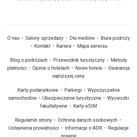
(wymagane)
*
O nas
Salony sprzedaży
Dla mediów
Biura podróży
Kontakt
Kariera
Mapa serwisu
Blog o podróżach
Przewodnik turystyczny
Metody
płatności
Opinie o hotelach
Nowe hotele
Gwarancja
najniższej ceny
Karty podarunkowe
Parkingi
Wypożyczalnia
samochodów
Ubezpieczenie turystyczne
Wycieczki
fakultatywne
Karty eSIM
Regulamin strony
Ochrona danych osobowych
Ustawienia prywatności
Informacje o ADR
Regulacje
prawne