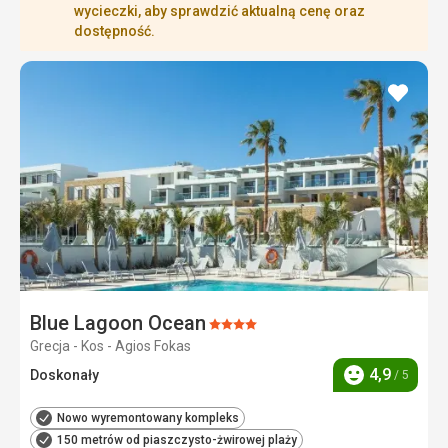
wycieczki, aby sprawdzić aktualną cenę oraz
dostępność.
dodaj
do
ulubi
Blue Lagoon Ocean
Ocena:
Grecja - Kos - Agios Fokas
4/5
4,9
Doskonały
/ 5
Ocena
Nowo wyremontowany kompleks
150 metrów od piaszczysto-żwirowej plaży