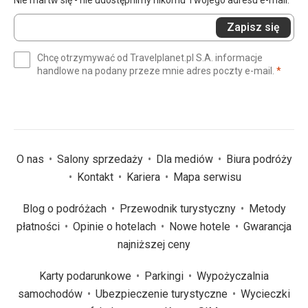
Nie martw się - nie udostępnimy nikomu Twojego adresu e-mail.
Wprowadź
Zapisz się
swój
e-
Chcę otrzymywać od Travelplanet.pl S.A. informacje
mail
(wym
handlowe na podany przeze mnie adres poczty e-mail.
*
(wymagane)
*
O nas
Salony sprzedaży
Dla mediów
Biura podróży
Kontakt
Kariera
Mapa serwisu
Blog o podróżach
Przewodnik turystyczny
Metody
płatności
Opinie o hotelach
Nowe hotele
Gwarancja
najniższej ceny
Karty podarunkowe
Parkingi
Wypożyczalnia
samochodów
Ubezpieczenie turystyczne
Wycieczki