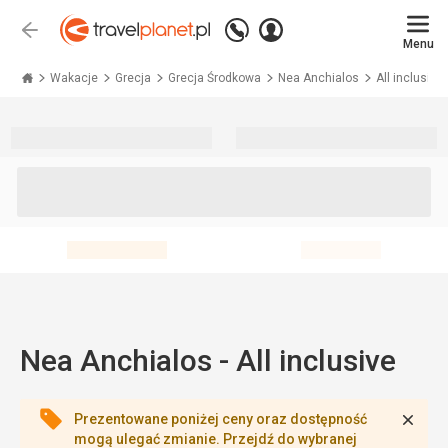
Zadzwoń
Zaloguj
Wstecz
+48 71 771 76 55
Menu
się
Travelplanet.pl
Wakacje
Grecja
Grecja Środkowa
Nea Anchialos
All inclusive
Nea Anchialos - All inclusive
Zamk
Prezentowane poniżej ceny oraz dostępność
mogą ulegać zmianie. Przejdź do wybranej