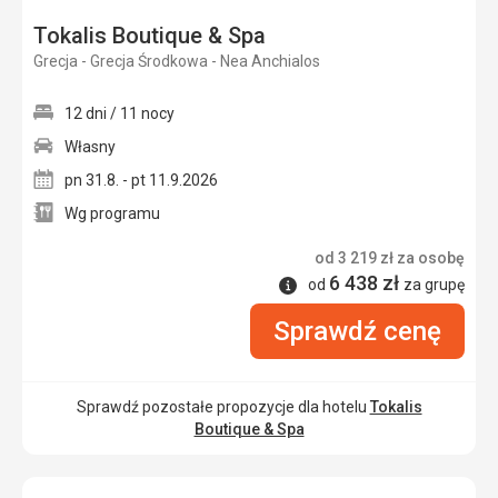
Tokalis Boutique & Spa
Grecja - Grecja Środkowa - Nea Anchialos
12 dni / 11 nocy
Własny
pn 31.8. - pt 11.9.2026
Wg programu
od
3 219
zł
za osobę
6 438
zł
Informacje
od
za grupę
Sprawdź cenę
Sprawdź pozostałe propozycje dla hotelu
Tokalis
Boutique & Spa