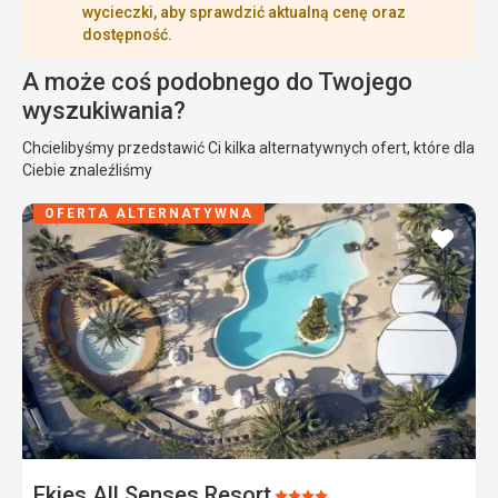
wycieczki, aby sprawdzić aktualną cenę oraz
dostępność.
A może coś podobnego do Twojego
wyszukiwania?
Chcielibyśmy przedstawić Ci kilka alternatywnych ofert, które dla
Ciebie znaleźliśmy
OFERTA ALTERNATYWNA
dodaj
do
ulubi
Ekies All Senses Resort