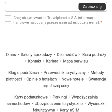
Wprowadź
Zapisz się
swój
e-
Chcę otrzymywać od Travelplanet.pl S.A. informacje
mail
(wym
handlowe na podany przeze mnie adres poczty e-mail.
*
(wymagane)
*
O nas
Salony sprzedaży
Dla mediów
Biura podróży
Kontakt
Kariera
Mapa serwisu
Blog o podróżach
Przewodnik turystyczny
Metody
płatności
Opinie o hotelach
Nowe hotele
Gwarancja
najniższej ceny
Karty podarunkowe
Parkingi
Wypożyczalnia
samochodów
Ubezpieczenie turystyczne
Wycieczki
fakultatywne
Karty eSIM