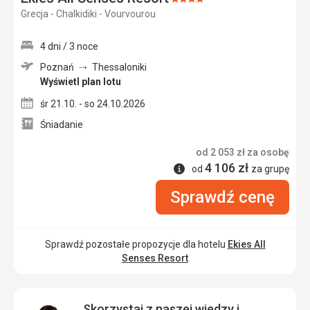
Ocena:
Grecja - Chalkidiki - Vourvourou
4/5
4 dni / 3 noce
Poznań
Thessaloniki
Wyświetl plan lotu
śr 21.10. - so 24.10.2026
Śniadanie
od
2 053
zł
za osobę
4 106
zł
Informacje
od
za grupę
Sprawdź cenę
Sprawdź pozostałe propozycje dla hotelu
Ekies All
Senses Resort
Skorzystaj z naszej wiedzy i