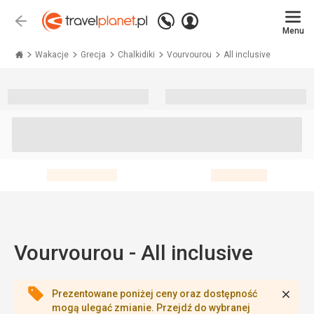
Zadzwoń
Zaloguj
Wstecz
+48 71 771 76 55
Menu
się
Travelplanet.pl
Wakacje
Grecja
Chalkidiki
Vourvourou
All inclusive
Vourvourou - All inclusive
Zamk
Prezentowane poniżej ceny oraz dostępność
mogą ulegać zmianie. Przejdź do wybranej