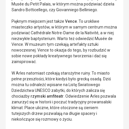
Musée du Petit Palais, w którym można podziwiać dzieła
Sandro Botticellego, czy Giovanniego Belliniego.
Pięknym miejscem jest także
Vence
. To urokliwe
miasteczko artystów, w którym w samym centrum można
podziwiać Cathédrale Notre-Dame de la Nativité, a w niej
niezwykłe baptysterium. Warto też odwiedzić Musée de
Vence. W muzeum tym czekają artefakty sztuki
nowoczesnej. Vence to okazja do tego, by rozbudzić w
sobie nowe pokłady kreatywnego tworzenia i dać się
zainspirować.
W Arles natomiast czekają starożytne ruiny. To miasto
pełne przeszłości, które kiedyś było grecką osadą. Dziś
można tu odnaleźć wpisane na Listę Światowego
Dziedzictwa UNESCO zabytki, do których zalicza się
chociażby
rzymski amfiteatr
. Odwiedzenie Arles pozwala
zanurzyć się w historii i poczuć tradycyjny prowansalski
klimat. Place uliczne, które otoczone są cieniem
tutejszych drzew pozwalają na długie spacery i
niekończące się rozmowy o życiu.