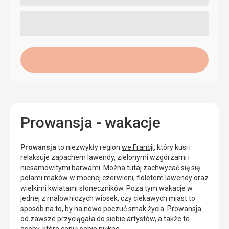
Prowansja - wakacje
Prowansja
to niezwykły region
we Francji
, który kusi i
relaksuje zapachem lawendy, zielonymi wzgórzami i
niesamowitymi barwami. Można tutaj zachwycać się się
polami maków w mocnej czerwieni, fioletem lawendy oraz
wielkimi kwiatami słoneczników. Poza tym wakacje w
jednej z malowniczych wiosek, czy ciekawych miast to
sposób na to, by na nowo poczuć smak życia. Prowansja
od zawsze przyciągała do siebie artystów, a także te