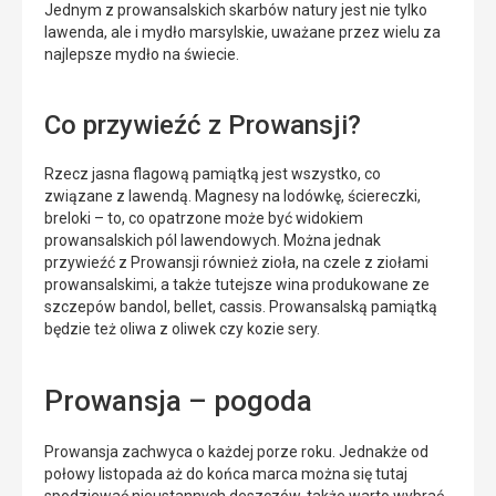
Jednym z prowansalskich skarbów natury jest nie tylko
lawenda, ale i mydło marsylskie, uważane przez wielu za
najlepsze mydło na świecie.
Co przywieźć z Prowansji?
Rzecz jasna flagową pamiątką jest wszystko, co
związane z lawendą. Magnesy na lodówkę, ściereczki,
breloki – to, co opatrzone może być widokiem
prowansalskich pól lawendowych. Można jednak
przywieźć z Prowansji również zioła, na czele z ziołami
prowansalskimi, a także tutejsze wina produkowane ze
szczepów bandol, bellet, cassis. Prowansalską pamiątką
będzie też oliwa z oliwek czy kozie sery.
Prowansja – pogoda
Prowansja zachwyca o każdej porze roku. Jednakże od
połowy listopada aż do końca marca można się tutaj
spodziewać nieustannych deszczów, także warto wybrać