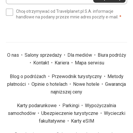
swój
e-
Chcę otrzymywać od Travelplanet.pl S.A. informacje
mail
(wym
handlowe na podany przeze mnie adres poczty e-mail.
*
(wymagane)
*
O nas
Salony sprzedaży
Dla mediów
Biura podróży
Kontakt
Kariera
Mapa serwisu
Blog o podróżach
Przewodnik turystyczny
Metody
płatności
Opinie o hotelach
Nowe hotele
Gwarancja
najniższej ceny
Karty podarunkowe
Parkingi
Wypożyczalnia
samochodów
Ubezpieczenie turystyczne
Wycieczki
fakultatywne
Karty eSIM