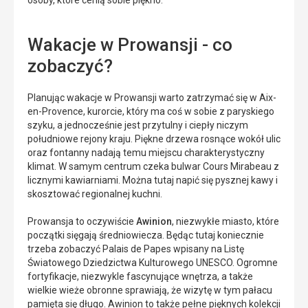
osoby, które cenią sobie piękno.
Wakacje w Prowansji - co
zobaczyć?
Planując wakacje w Prowansji warto zatrzymać się w Aix-
en-Provence, kurorcie, który ma coś w sobie z paryskiego
szyku, a jednocześnie jest przytulny i ciepły niczym
południowe rejony kraju. Piękne drzewa rosnące wokół ulic
oraz fontanny nadają temu miejscu charakterystyczny
klimat. W samym centrum czeka bulwar Cours Mirabeau z
licznymi kawiarniami. Można tutaj napić się pysznej kawy i
skosztować regionalnej kuchni.
Prowansja to oczywiście
Awinion
, niezwykłe miasto, które
początki sięgają średniowiecza. Będąc tutaj koniecznie
trzeba zobaczyć Palais de Papes wpisany na Listę
Światowego Dziedzictwa Kulturowego UNESCO. Ogromne
fortyfikacje, niezwykle fascynujące wnętrza, a także
wielkie wieże obronne sprawiają, że wizytę w tym pałacu
pamięta się długo. Awinion to także pełne pięknych kolekcji