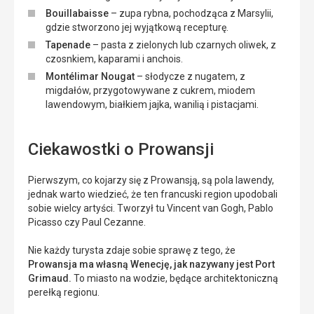
Bouillabaisse
– zupa rybna, pochodząca z Marsylii,
gdzie stworzono jej wyjątkową recepturę.
Tapenade
– pasta z zielonych lub czarnych oliwek, z
czosnkiem, kaparami i anchois.
Montélimar Nougat
– słodycze z nugatem, z
migdałów, przygotowywane z cukrem, miodem
lawendowym, białkiem jajka, wanilią i pistacjami.
Ciekawostki o Prowansji
Pierwszym, co kojarzy się z Prowansją, są pola lawendy,
jednak warto wiedzieć, że ten francuski region upodobali
sobie wielcy artyści. Tworzył tu Vincent van Gogh, Pablo
Picasso czy Paul Cezanne.
Nie każdy turysta zdaje sobie sprawę z tego, że
Prowansja ma własną Wenecję, jak nazywany jest Port
Grimaud.
To miasto na wodzie, będące architektoniczną
perełką regionu.