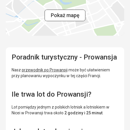
było to naprawdę tanie zakwaterowanie, przewyższyło
oczekiwania. Tylko nie wyobrażam sobie tam 4 dorosłych
osób, dla 2 jest to w sam raz.
Pokaż mapę
Usługi
Rezydencja to spokojne i przyjemne miejsce, wszędzie
jest zieleń, a dwa duże baseny też są na plus. Pracownicy
byli bardzo mili.
Ta recenzja została automatycznie przetłumaczona za
Poradnik turystyczny - Prowansja
pomocą Google Translate
Nasz
przewodnik po Prowansji
może być ułatwieniem
przy planowaniu wypoczynku w tej części Francji.
Ile trwa lot do Prowansji?
Lot pomiędzy jednym z polskich lotnisk a lotniskiem w
Nicei w Prowansji trwa około
2 godziny i 25 minut
.