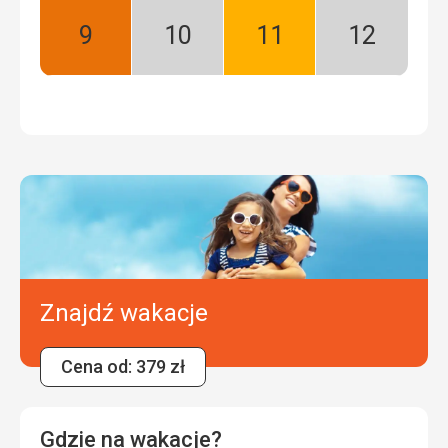
Wrzesień:
Październik:
Listopad:
Grudzień:
Najlepszy
Niski
Dobry
Niski
sezon
sezon
Znajdź wakacje
Cena od: 379 zł
Gdzie na wakacje?