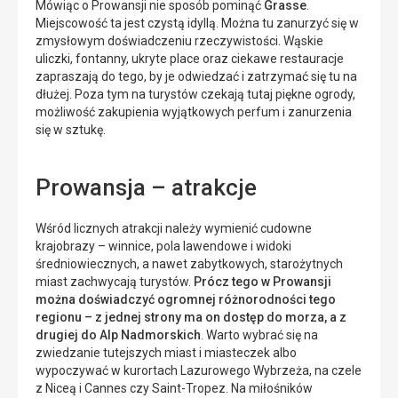
Mówiąc o Prowansji nie sposób pominąć
Grasse
.
Miejscowość ta jest czystą idyllą. Można tu zanurzyć się w
zmysłowym doświadczeniu rzeczywistości. Wąskie
uliczki, fontanny, ukryte place oraz ciekawe restauracje
zapraszają do tego, by je odwiedzać i zatrzymać się tu na
dłużej. Poza tym na turystów czekają tutaj piękne ogrody,
możliwość zakupienia wyjątkowych perfum i zanurzenia
się w sztukę.
Prowansja – atrakcje
Wśród licznych atrakcji należy wymienić cudowne
krajobrazy – winnice, pola lawendowe i widoki
średniowiecznych, a nawet zabytkowych, starożytnych
miast zachwycają turystów.
Prócz tego w Prowansji
można doświadczyć ogromnej różnorodności tego
regionu – z jednej strony ma on dostęp do morza, a z
drugiej do Alp Nadmorskich
. Warto wybrać się na
zwiedzanie tutejszych miast i miasteczek albo
wypoczywać w kurortach Lazurowego Wybrzeża, na czele
z Niceą i Cannes czy Saint-Tropez. Na miłośników