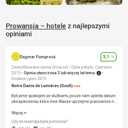
Prowansja – hotele
z najlepszymi
opiniami
3,1
Dagmar Pumprová
/ 5
Ocena
Zweryfikowana opinia (Invia.cz)
Data pobytu: Czerwiec
2015
Opinia utworzona 3 lub więcej lat temu
Dodana Lipiec 2015
Notre Dame de Lumiéres (Goult)
Ocena:
3/5
Byli jsme spokojeni se službami, pouze nám spletla datum
ubezpieczenia, które inne Wasze uprzejme pracownice na
ostatnią chwilę poprawiły. Hotel V GOULTU / dawny
klasztor / miał swój klimat, jednak nie byliśmy zadowoleni
Byli jsme spokojeni se službami, pouze nám spletla datum
Więcej
z zakwaterowania, ponieważ prawie nie mieliśmy miejsca
ubezpieczenia, które inne Wasze uprzejme pracownice na
Czy ta recenzja była pomocna?
do przechowywania rzeczy i wszystko musiało zazwyczaj
ostatnią chwilę poprawiły. Hotel V GOULTU / dawny