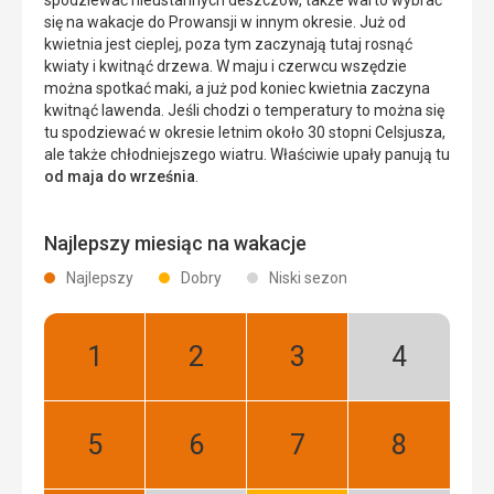
się na wakacje do Prowansji w innym okresie. Już od
kwietnia jest cieplej, poza tym zaczynają tutaj rosnąć
kwiaty i kwitnąć drzewa. W maju i czerwcu wszędzie
można spotkać maki, a już pod koniec kwietnia zaczyna
kwitnąć lawenda. Jeśli chodzi o temperatury to można się
tu spodziewać w okresie letnim około 30 stopni Celsjusza,
ale także chłodniejszego wiatru. Właściwie upały panują tu
od maja do września
.
Najlepszy miesiąc na wakacje
Najlepszy
Dobry
Niski sezon
Styczeń:
Luty:
Marzec:
Kwiecień:
Najlepszy
Najlepszy
Najlepszy
Niski
sezon
Maj:
Czerwiec:
Lipiec:
Sierpień:
Najlepszy
Najlepszy
Najlepszy
Najlepszy