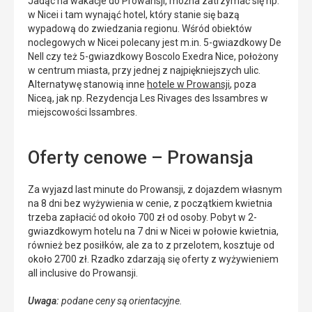
Jadąc na wakacje do Prowansji, można zatrzymać się np.
w Nicei i tam wynająć hotel, który stanie się bazą
wypadową do zwiedzania regionu. Wśród obiektów
noclegowych w Nicei polecany jest m.in. 5-gwiazdkowy De
Nell czy też 5-gwiazdkowy Boscolo Exedra Nice, położony
w centrum miasta, przy jednej z najpiękniejszych ulic.
Alternatywę stanowią inne
hotele w Prowansji
, poza
Niceą, jak np. Rezydencja Les Rivages des Issambres w
miejscowości Issambres.
Oferty cenowe – Prowansja
Za wyjazd last minute do Prowansji, z dojazdem własnym
na 8 dni bez wyżywienia w cenie, z początkiem kwietnia
trzeba zapłacić od około 700 zł od osoby. Pobyt w 2-
gwiazdkowym hotelu na 7 dni w Nicei w połowie kwietnia,
również bez posiłków, ale za to z przelotem, kosztuje od
około 2700 zł. Rzadko zdarzają się oferty z wyżywieniem
all inclusive do Prowansji.
Uwaga:
podane ceny są orientacyjne.