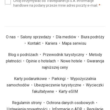
Chcę otrzymywać od Travelplanet.pl S.A. informacje
mail
(wym
handlowe na podany przeze mnie adres poczty e-mail.
*
(wymagane)
*
O nas
Salony sprzedaży
Dla mediów
Biura podróży
Kontakt
Kariera
Mapa serwisu
Blog o podróżach
Przewodnik turystyczny
Metody
płatności
Opinie o hotelach
Nowe hotele
Gwarancja
najniższej ceny
Karty podarunkowe
Parkingi
Wypożyczalnia
samochodów
Ubezpieczenie turystyczne
Wycieczki
fakultatywne
Karty eSIM
Regulamin strony
Ochrona danych osobowych
Ustawienia prywatności
Informacje o ADR
Regulacje