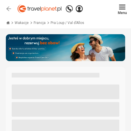
Zadzwoń
Zaloguj
Wstecz
+48 71 771 76 55
Menu
się
Travelplanet.pl
Wakacje
Francja
Pra Loup / Val d’Allos