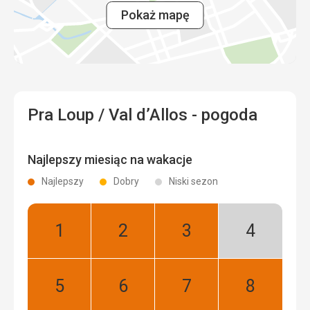
Pokaż mapę
Pra Loup / Val d’Allos - pogoda
Najlepszy miesiąc na wakacje
Najlepszy
Dobry
Niski sezon
Styczeń:
Luty:
Marzec:
Kwiecień:
Najlepszy
Najlepszy
Najlepszy
Niski
sezon
Maj:
Czerwiec:
Lipiec:
Sierpień:
Najlepszy
Najlepszy
Najlepszy
Najlepszy