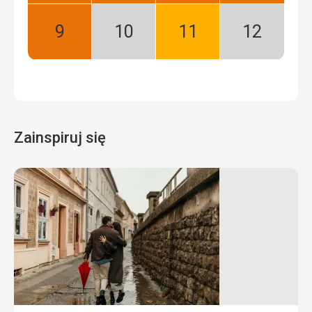
Wrzesień:
Październik:
Listopad:
Grudzień:
Najlepszy
Niski
Dobry
Niski
sezon
sezon
Zainspiruj się