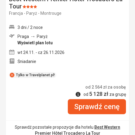
Tour
Ocena:
Francja - Paryż - Montrouge
4/5
3 dni / 2 noce
Praga
Paryż
Wyświetl plan lotu
wt 24.11. - cz 26.11.2026
Śniadanie
Tylko w Travelplanet.pl!
od
2 564
zł
za osobę
5 128
zł
Informacje
od
za grupę
Sprawdź cenę
Sprawdź pozostałe propozycje dla hotelu
Best Western
Premier Hôtel Trocadero La Tour