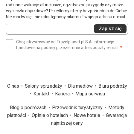
rodzinne wakacje all inclusive, egzotyczne przygody czy może
wycieczki objazdowe? Prześlemy oferty bezpośrednio do Ciebie.
Nie martw się - nie udostępnimy nikomu Twojego adresu e-mail.
Wprowadź
Zapisz się
swój
e-
Chcę otrzymywać od Travelplanet.pl S.A. informacje
mail
(wym
handlowe na podany przeze mnie adres poczty e-mail.
*
(wymagane)
*
O nas
Salony sprzedaży
Dla mediów
Biura podróży
Kontakt
Kariera
Mapa serwisu
Blog o podróżach
Przewodnik turystyczny
Metody
płatności
Opinie o hotelach
Nowe hotele
Gwarancja
najniższej ceny