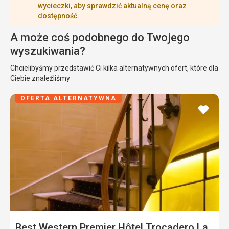
wycieczki, aby sprawdzić aktualną cenę oraz
dostępność.
A może coś podobnego do Twojego
wyszukiwania?
Chcielibyśmy przedstawić Ci kilka alternatywnych ofert, które dla
Ciebie znaleźliśmy
OFERTA ALTERNATYWNA
dodaj
do
ulubi
Best Western Premier Hôtel Trocadero La