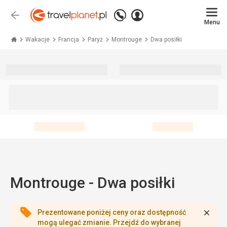
Zadzwoń
Zaloguj
Wstecz
+48 71 771 76 55
Menu
się
Travelplanet.pl
Wakacje
Francja
Paryż
Montrouge
Dwa posiłki
Montrouge - Dwa posiłki
Zamk
Prezentowane poniżej ceny oraz dostępność
mogą ulegać zmianie. Przejdź do wybranej