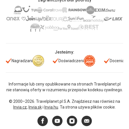
zagranicznych biur podróży
Jesteśmy:
Nagradzani
Doświadczeni
Doceniani
Informacje lub ceny opublikowane na stronach Travelplanet.pl
nie stanowią oferty w rozumieniu przepisów kodeksu cywilnego.
© 2000–2026. Travelplanet.pl S.A. Znajdziesz nas również na
Invia.cz
,
Invia.sk
i
Invia.hu
. Ta strona używa plików cookie.
Facebook
YouTube
Instagram
E-