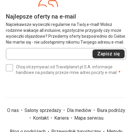
Najlepsze oferty na e-mail
Najciekawsze wycieczki regularnie na Twój e-mail! Wolisz
rodzinne wakacje all inclusive, egzotyczne przygody czy może
wycieczki objazdowe? Prześlemy oferty bezpośrednio do Ciebie.
Nie martw się - nie udostępnimy nikomu Twojego adresu e-mail.
Wprowadź
Zapisz się
swój
e-
Chcę otrzymywać od Travelplanet.pl S.A. informacje
mail
(wym
handlowe na podany przeze mnie adres poczty e-mail.
*
(wymagane)
*
O nas
Salony sprzedaży
Dla mediów
Biura podróży
Kontakt
Kariera
Mapa serwisu
Blog o podróżach
Przewodnik turystyczny
Metody