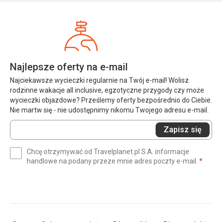
Najlepsze oferty na e-mail
Najciekawsze wycieczki regularnie na Twój e-mail! Wolisz
rodzinne wakacje all inclusive, egzotyczne przygody czy może
wycieczki objazdowe? Prześlemy oferty bezpośrednio do Ciebie.
Nie martw się - nie udostępnimy nikomu Twojego adresu e-mail.
Wprowadź
Zapisz się
swój
e-
Chcę otrzymywać od Travelplanet.pl S.A. informacje
mail
(wym
handlowe na podany przeze mnie adres poczty e-mail.
*
(wymagane)
*