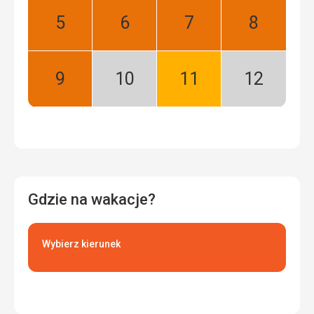
sezon
Maj:
Czerwiec:
Lipiec:
Sierpień:
Najlepszy
Najlepszy
Najlepszy
Najlepszy
Wrzesień:
Październik:
Listopad:
Grudzień:
Najlepszy
Niski
Dobry
Niski
sezon
sezon
Gdzie na wakacje?
Wybierz kierunek