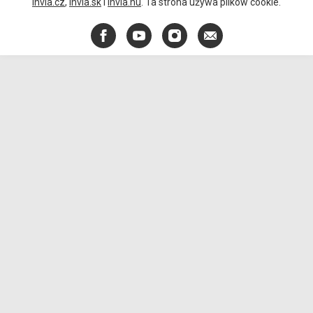
Invia.cz
,
Invia.sk
i
Invia.hu
. Ta strona używa plików cookie.
Facebook
YouTube
Instagram
E-
mail