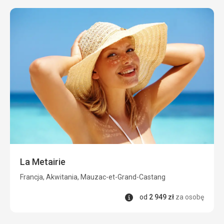
La Metairie
Francja, Akwitania, Mauzac-et-Grand-Castang
Informacje
od
2 949
zł
za osobę