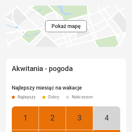
Pokaż mapę
Akwitania - pogoda
Najlepszy miesiąc na wakacje
Najlepszy
Dobry
Niski sezon
Styczeń:
Luty:
Marzec:
Kwiecień:
Najlepszy
Najlepszy
Najlepszy
Niski