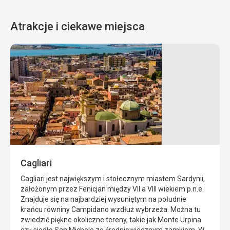
Atrakcje i ciekawe miejsca
Plaża
Alghero
La
Alghero,
Pelosa
jedno
z
Plaża
najpiękniejszych
La
średniowiecznych
Pelosa
miast
-
Sardynii,
jedna
Cagliari
położone
z
jest
najpiękniejszych
Cagliari jest największym i stołecznym miastem Sardynii,
na
plaż
założonym przez Fenicjan między VII a VIII wiekiem p.n.e.
wybrzeżu
na
Znajduje się na najbardziej wysuniętym na południe
w
wyspie
krańcu równiny Campidano wzdłuż wybrzeża. Można tu
prowincji
z
zwiedzić piękne okoliczne tereny, takie jak Monte Urpina
Sassari
białym