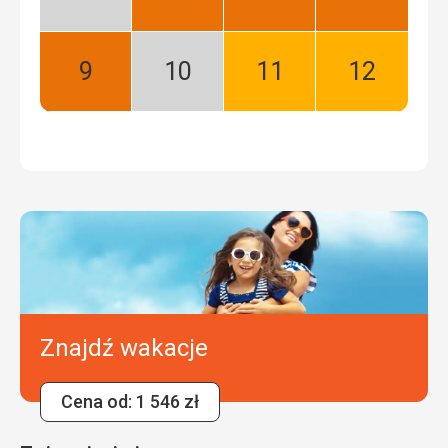
Niski
Najlepszy
Najlepszy
Najlepszy
sezon
Wrzesień:
Październik:
Listopad:
Grudzień:
Najlepszy
Niski
Dobry
Dobry
sezon
Znajdź wakacje
Cena od: 1 546 zł