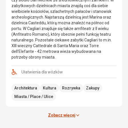
czy siodło San Michele ze średniowiecznym zamkiem. W
i
piaskiem
zabytkowych dzielnicach miasta znajdą coś dla siebie
jest
i
wielbiciele kościołów, szlachetnych pałaców i stanowisk
bardzo
turkusowym
archeologicznych. Najstarszą dzielnicą jest Marina oraz
popularnym
morzem
dzielnica Casteddu, którą można znaleźć na północ od
miejscem
-
portu. W Cagliari znajduje się także amfiteatr z II wieku
turystycznym.
znajduje
(Anfiteatro Romano), który obecnie pełni funkcję teatru
Nazwa
się
naturalnego. Pozostałe ciekawe zabytki Cagliari to m.in.
miasta
około
XIII wieczny Cattedrale di Santa Maria oraz Torre
pochodzi
2
dell'Elefante - 42 metrowa wieża wybudowana na
od
km
potrzeby obrony miasta.
łacińskiego
od
Aleguerium,
Stintiny.
co
Można
Ułatwienia dla wózków
oznacza
zaparkować
wodorosty.
tuż
Architektura
Kultura
Rozrywka
Zakupy
Miasto
przy
otoczone
plaży
Miasta / Place / Ulice
jest
i
starymi
przekąsić
murami
coś
Zobacz więcej
i
w
chronione
lokalnych