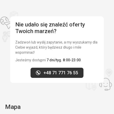
i
dziś
kataloński
jest
drugim
Nie udało się znaleźć oferty
oficjalnym
Twoich marzeń?
językiem
miasta.
Znaki
Zadzwoń lub wyślij zapytanie, a my wyszukamy dla
uliczne
Ciebie wyjazd, który będziesz długo i mile
i
wspominać!
menu
Jesteśmy dostępni
7 dni/tyg. 8:00-23:00
.
są
napisane
+48 71 771 76 55
zarówno
w
języku
włoskim,
jak
i
katalońskim.
Mapa