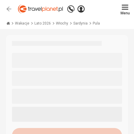
Zadzwoń
Zaloguj
Wstecz
+48 71 771 76 55
Menu
się
Travelplanet.pl
Wakacje
Lato 2026
Włochy
Sardynia
Pula