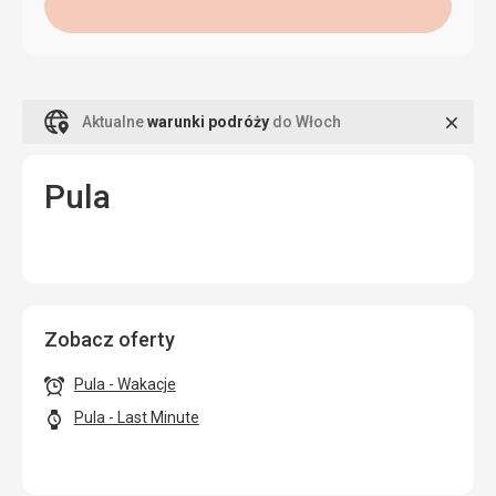
Zamk
Aktualne
warunki podróży
do Włoch
Pula
Zobacz oferty
Pula - Wakacje
Pula - Last Minute