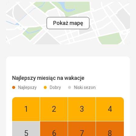
Ułatwienia
dla
wózków
Pokaż mapę
Architektura
Kultura
Miasta
/
Place
/ Ulice
Najlepszy miesiąc na wakacje
Najlepszy
Dobry
Niski sezon
Styczeń:
Luty:
Marzec:
Kwiecień:
Dobry
Dobry
Dobry
Dobry
Maj:
Czerwiec:
Lipiec:
Sierpień: