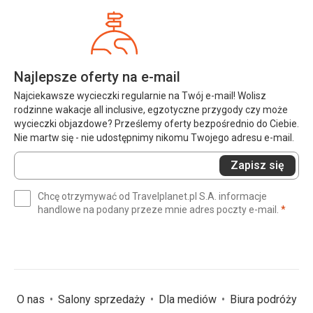
Najlepsze oferty na e-mail
Najciekawsze wycieczki regularnie na Twój e-mail! Wolisz
rodzinne wakacje all inclusive, egzotyczne przygody czy może
wycieczki objazdowe? Prześlemy oferty bezpośrednio do Ciebie.
Nie martw się - nie udostępnimy nikomu Twojego adresu e-mail.
Wprowadź
Zapisz się
swój
e-
Chcę otrzymywać od Travelplanet.pl S.A. informacje
mail
(wym
handlowe na podany przeze mnie adres poczty e-mail.
*
(wymagane)
*
O nas
Salony sprzedaży
Dla mediów
Biura podróży