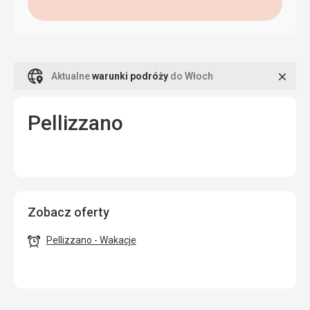
Zamk
Aktualne
warunki podróży
do Włoch
Pellizzano
Zobacz oferty
Pellizzano - Wakacje