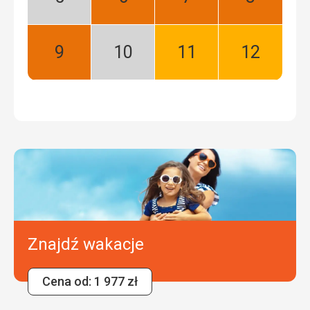
Maj:
Czerwiec:
Lipiec:
Sierpień:
Niski
Najlepszy
Najlepszy
Najlepszy
sezon
Wrzesień:
Październik:
Listopad:
Grudzień:
Najlepszy
Niski
Dobry
Dobry
sezon
Znajdź wakacje
Cena od: 1 977 zł