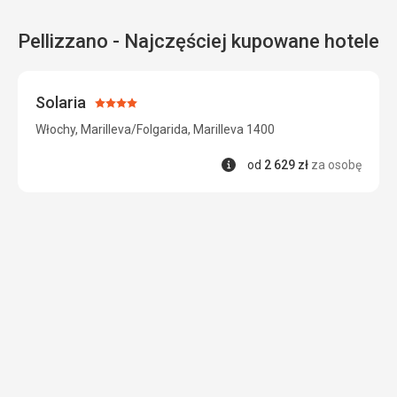
Pellizzano - Najczęściej kupowane hotele
Solaria
Ocena:
4/5
Włochy, Marilleva/Folgarida, Marilleva 1400
Informacje
od
2 629
zł
za osobę