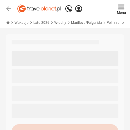
Zadzwoń
Zaloguj
Wstecz
+48 71 771 76 55
Menu
się
Travelplanet.pl
Wakacje
Lato 2026
Włochy
Marilleva/Folgarida
Pellizzano