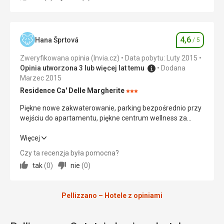
Wyżywienie
5,0
/ 5
Zakwaterowanie
5,0
/ 5
4,6
Hana Šprtová
/ 5
Ocena
Usługi
5,0
/ 5
Zweryfikowana opinia (Invia.cz)
Data pobytu: Luty 2015
Opinia utworzona 3 lub więcej lat temu
Dodana
Sport
5,0
/ 5
Marzec 2015
Cena
5,0
/ 5
Residence Ca' Delle Margherite
Ocena:
3/5
Piękne nowe zakwaterowanie, parking bezpośrednio przy
wejściu do apartamentu, piękne centrum wellness za
Wyżywienie
odpowiednią opłatą.
Najlepsze, co mieliśmy w górach. Różnorodna, bogata i
Piękne nowe zakwaterowanie, parking bezpośrednio przy
Więcej
bardzo smaczna kuchnia.
wejściu do apartamentu, piękne centrum wellness za
Czy ta recenzja była pomocna?
Zakwaterowanie
odpowiednią opłatą.
Czyste, wygodne, wzorowe sprzątanie codziennie.
tak
(
0
)
nie
(
0
)
Zakwaterowanie
5,0
/ 5
Usługi
Bez problemów, miła obsługa.
Pellizzano – Hotele z opiniami
Usługi
5,0
/ 5
Sport
Dostępność kilku wzajemnie połączonych obszarów, co
Sport
4,0
/ 5