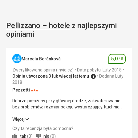
Pellizzano – hotele
z najlepszymi
opiniami
5,0
Marcela Beránková
/ 5
Ocena
Zweryfikowana opinia (Invia.cz)
Data pobytu: Luty 2018
Opinia utworzona 3 lub więcej lat temu
Dodana Luty
2018
Pezzotti
Ocena:
3/5
Dobrze położony przy głównej drodze, zakwaterowanie
bez problemów, rozmiar pokoju wystarczający. Kuchnia
doskonała.
Dobrze położony przy głównej drodze, zakwaterowanie
Więcej
bez problemów, rozmiar pokoju wystarczający. Kuchnia
Czy ta recenzja była pomocna?
doskonała.
tak
(
0
)
nie
(
0
)