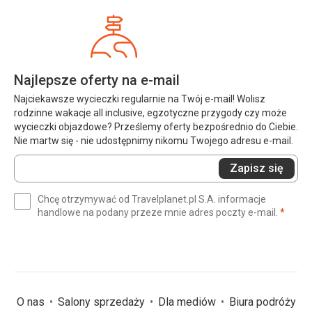
Najlepsze oferty na e-mail
Najciekawsze wycieczki regularnie na Twój e-mail! Wolisz
rodzinne wakacje all inclusive, egzotyczne przygody czy może
wycieczki objazdowe? Prześlemy oferty bezpośrednio do Ciebie.
Nie martw się - nie udostępnimy nikomu Twojego adresu e-mail.
Wprowadź
Zapisz się
swój
e-
Chcę otrzymywać od Travelplanet.pl S.A. informacje
mail
(wym
handlowe na podany przeze mnie adres poczty e-mail.
*
(wymagane)
*
O nas
Salony sprzedaży
Dla mediów
Biura podróży