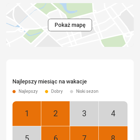
Pokaż mapę
Najlepszy miesiąc na wakacje
Najlepszy
Dobry
Niski sezon
Styczeń:
Luty:
Marzec:
Kwiecień:
Najlepszy
Najlepszy
Niski
Niski
sezon
sezon