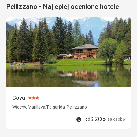
Pellizzano - Najlepiej ocenione hotele
Cova
Ocena:
3/5
Włochy, Marilleva/Folgarida, Pellizzano
Informacje
od
3 630
zł
za osobę