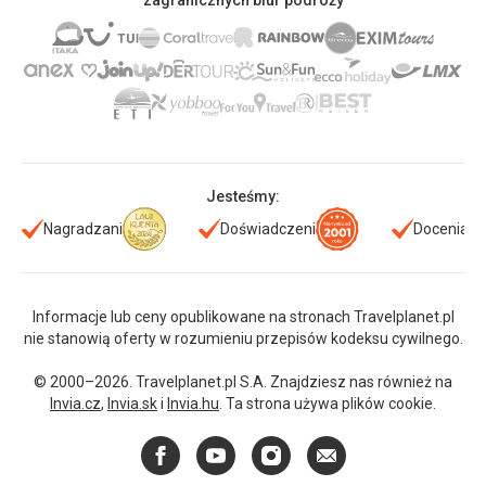
zagranicznych biur podróży
Jesteśmy:
Nagradzani
Doświadczeni
Doceniani
Informacje lub ceny opublikowane na stronach Travelplanet.pl
nie stanowią oferty w rozumieniu przepisów kodeksu cywilnego.
© 2000–2026. Travelplanet.pl S.A. Znajdziesz nas również na
Invia.cz
,
Invia.sk
i
Invia.hu
. Ta strona używa plików cookie.
Facebook
YouTube
Instagram
E-