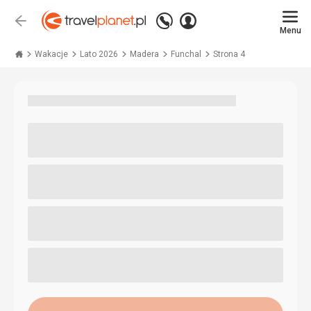
Zadzwoń
Zaloguj
Wstecz
+48 71 771 76 55
Menu
się
Travelplanet.pl
Wakacje
Lato 2026
Madera
Funchal
Strona 4