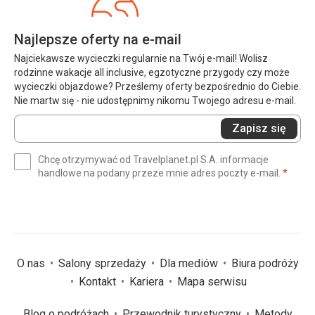
Najlepsze oferty na e-mail
Najciekawsze wycieczki regularnie na Twój e-mail! Wolisz
rodzinne wakacje all inclusive, egzotyczne przygody czy może
wycieczki objazdowe? Prześlemy oferty bezpośrednio do Ciebie.
Nie martw się - nie udostępnimy nikomu Twojego adresu e-mail.
Wprowadź
Zapisz się
swój
e-
Chcę otrzymywać od Travelplanet.pl S.A. informacje
mail
(wym
handlowe na podany przeze mnie adres poczty e-mail.
*
(wymagane)
*
O nas
Salony sprzedaży
Dla mediów
Biura podróży
Kontakt
Kariera
Mapa serwisu
Blog o podróżach
Przewodnik turystyczny
Metody