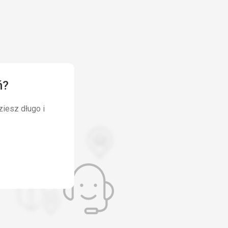
ń?
ziesz długo i