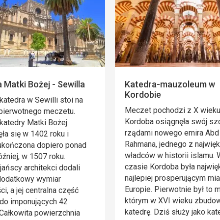
 Matki Bożej - Sewilla
Katedra-mauzoleum w
Kordobie
katedra w Sewilli stoi na
Meczet pochodzi z X wieku
 pierwotnego meczetu.
Kordoba osiągnęła swój sz
atedry Matki Bożej
rządami nowego emira Abd 
ła się w 1402 roku i
Rahmana, jednego z najwię
 ukończona dopiero ponad
władców w historii islamu.
óźniej, w 1507 roku.
czasie Kordoba była najwię
jańscy architekci dodali
najlepiej prosperującym mi
 dodatkowy wymiar
Europie. Pierwotnie był to 
i, a jej centralna część
którym w XVI wieku zbudo
 do imponujących 42
katedrę. Dziś służy jako kat
Całkowita powierzchnia