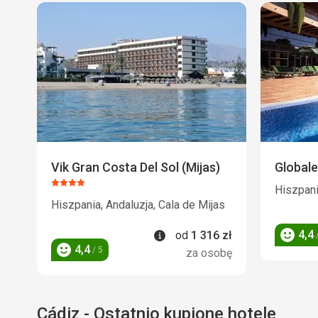
Vik Gran Costa Del Sol (Mijas)
Globale
Ocena:
Hiszpani
4/5
Hiszpania, Andaluzja, Cala de Mijas
Informacje
4,4
od
1 316
zł
/
Ocena
4,4
/ 5
za osobę
Ocena
Cádiz - Ostatnio kupione hotele