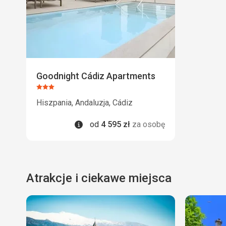
Goodnight Cádiz Apartments
Ocena:
3/5
Hiszpania, Andaluzja, Cádiz
Informacje
od
4 595
zł
za osobę
Atrakcje i ciekawe miejsca