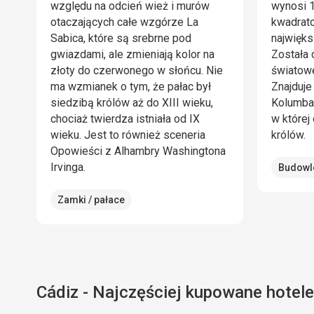
względu na odcień wież i murów
wynosi 
otaczających całe wzgórze La
kwadrato
Sabica, które są srebrne pod
najwięks
gwiazdami, ale zmieniają kolor na
Została 
złoty do czerwonego w słońcu. Nie
światow
ma wzmianek o tym, że pałac był
Znajduje
siedzibą królów aż do XIII wieku,
Kolumba,
chociaż twierdza istniała od IX
w której
wieku. Jest to również sceneria
królów.
Opowieści z Alhambry Washingtona
Irvinga.
Budowl
Zamki / pałace
Cádiz - Najczęściej kupowane hotele