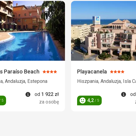
s Paraíso Beach
Playacanela
Ocena:
Ocena:
4/5
4/5
a, Andaluzja, Estepona
Hiszpania, Andaluzja, Isla C
Informacje
Info
od
1 922
zł
o
4,2
 5
/ 5
za osobę
Ocena