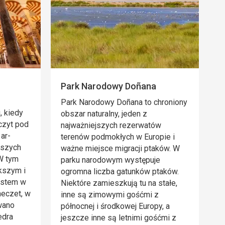
Park Narodowy Doñana
Park Narodowy Doñana to chroniony
, kiedy
obszar naturalny, jeden z
czyt pod
najważniejszych rezerwatów
ar-
terenów podmokłych w Europie i
kszych
ważne miejsce migracji ptaków. W
 W tym
parku narodowym występuje
kszym i
ogromna liczba gatunków ptaków.
astem w
Niektóre zamieszkują tu na stałe,
meczet, w
inne są zimowymi gośćmi z
wano
północnej i środkowej Europy, a
edra
jeszcze inne są letnimi gośćmi z