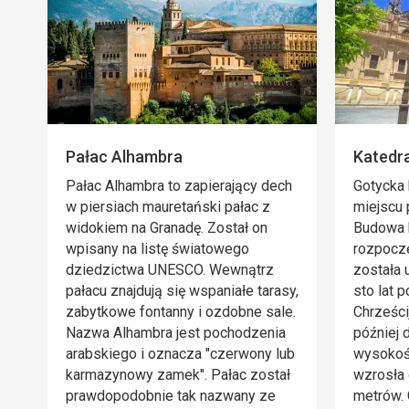
Pałac Alhambra
Katedra
Pałac Alhambra to zapierający dech
Gotycka 
w piersiach mauretański pałac z
miejscu
widokiem na Granadę. Został on
Budowa k
wpisany na listę światowego
rozpoczę
dziedzictwa UNESCO. Wewnątrz
została
pałacu znajdują się wspaniałe tarasy,
sto lat p
zabytkowe fontanny i ozdobne sale.
Chrześci
Nazwa Alhambra jest pochodzenia
później
arabskiego i oznacza "czerwony lub
wysokośc
karmazynowy zamek". Pałac został
wzrosła
prawdopodobnie tak nazwany ze
metrów. 