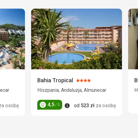
Bahia Tropical
B
Ocena:
4/5
necar
Hiszpania, Andaluzja, Almunecar
H
4,5
Informacje
/ 5
za osobę
od
523
zł
za osobę
Ocena