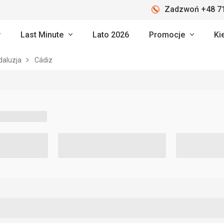
Zadzwoń +48 71
Last Minute
Lato 2026
Promocje
Ki
daluzja
Cádiz