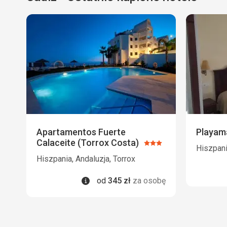
Apartamentos Fuerte
Playam
Calaceite (Torrox Costa)
Ocena:
Hiszpani
3/5
Hiszpania, Andaluzja, Torrox
Informacje
od
345
zł
za osobę