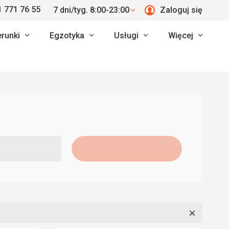
 771 76 55
7 dni/tyg. 8:00-23:00
Zaloguj się
erunki
Egzotyka
Usługi
Więcej
Zamknij