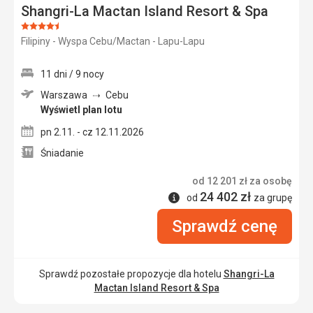
Shangri-La Mactan Island Resort & Spa
Ocena:
Filipiny - Wyspa Cebu/Mactan - Lapu-Lapu
4.5/5
11 dni / 9 nocy
Warszawa
Cebu
Wyświetl plan lotu
pn 2.11. - cz 12.11.2026
Śniadanie
od
12 201
zł
za osobę
24 402
zł
Informacje
od
za grupę
Sprawdź cenę
Sprawdź pozostałe propozycje dla hotelu
Shangri-La
Mactan Island Resort & Spa