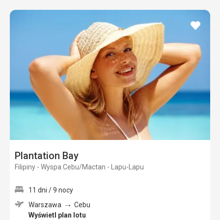
dodaj
do
ulubi
Plantation Bay
Filipiny - Wyspa Cebu/Mactan - Lapu-Lapu
11 dni / 9 nocy
Warszawa
Cebu
Wyświetl plan lotu