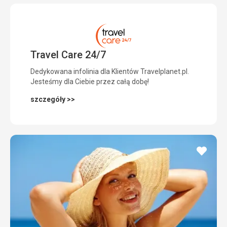
Travel Care 24/7
Dedykowana infolinia dla Klientów Travelplanet.pl.
Jesteśmy dla Ciebie przez całą dobę!
szczegóły >>
dodaj
do
ulubi