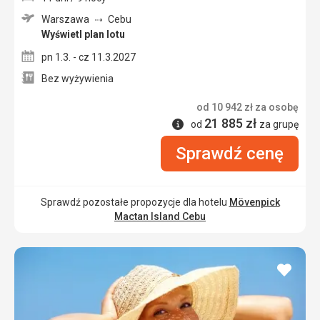
Warszawa
Cebu
Wyświetl plan lotu
pn 1.3. - cz 11.3.2027
Bez wyżywienia
od
10 942
zł
za osobę
21 885
zł
Informacje
od
za grupę
Sprawdź cenę
Sprawdź pozostałe propozycje dla hotelu
Mövenpick
Mactan Island Cebu
dodaj
do
ulubi