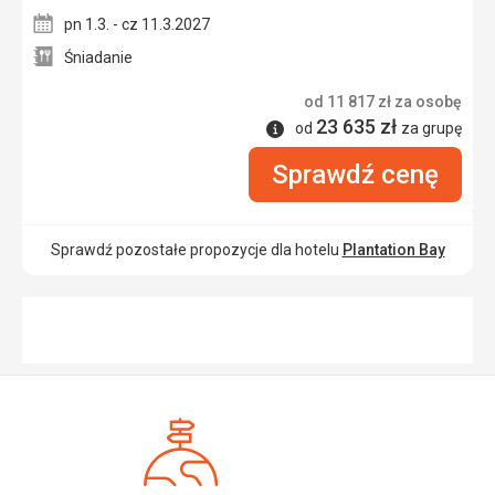
pn 1.3. - cz 11.3.2027
Śniadanie
od
11 817
zł
za osobę
23 635
zł
Informacje
od
za grupę
Sprawdź cenę
Sprawdź pozostałe propozycje dla hotelu
Plantation Bay