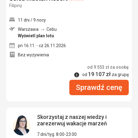
Filipiny
4/5
11 dni / 9 nocy
Warszawa
Cebu
Wyświetl plan lotu
pn 16.11. - cz 26.11.2026
Bez wyżywienia
od
9 553
zł
za osobę
19 107
zł
Informacje
od
za grupę
Sprawdź cenę
Skorzystaj z naszej wiedzy i
zarezerwuj wakacje marzeń
7 dni/tyg. 8:00-23:00