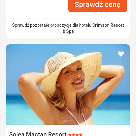
Sprawdź cenę
Sprawdź pozostałe propozycje dla hotelu
Crimson Resort
& Spa
dodaj
do
ulubi
Solea Mactan Resort
Ocena: