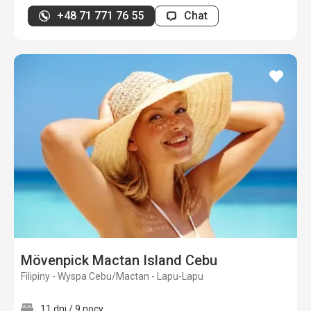
+48 71 771 76 55
Chat
dodaj
do
ulubi
Mövenpick Mactan Island Cebu
Filipiny - Wyspa Cebu/Mactan - Lapu-Lapu
11 dni / 9 nocy