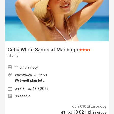
Cebu White Sands at Maribago
Ocena:
Filipiny
3.5/5
11 dni / 9 nocy
Warszawa
Cebu
Wyświetl plan lotu
pn 8.3. - cz 18.3.2027
Śniadanie
od
9 010
zł
za osobę
18 021
zł
Informacje
od
za grupę