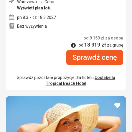
Warszawa
Cebu
Wyświetl plan lotu
pn 8.3. - cz 18.3.2027
Bez wyżywienia
od
9 159
zł
za osobę
18 319
zł
Informacje
od
za grupę
Sprawdź cenę
Sprawdź pozostałe propozycje dla hotelu
Costabella
Tropical Beach Hotel
dodaj
do
ulubi