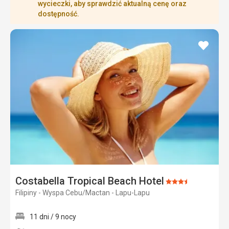
wycieczki, aby sprawdzić aktualną cenę oraz
dostępność.
dodaj
do
ulubi
Costabella Tropical Beach Hotel
Ocena:
Filipiny - Wyspa Cebu/Mactan - Lapu-Lapu
3.5/5
11 dni / 9 nocy