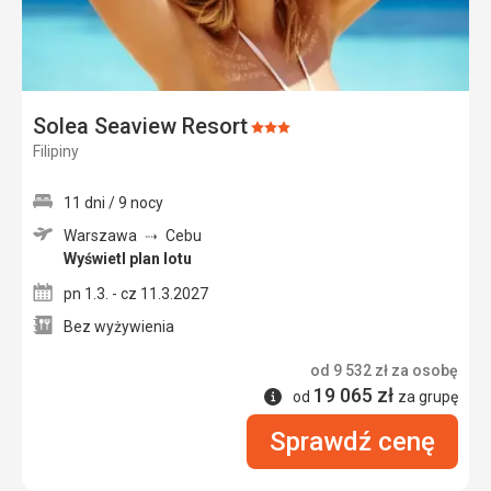
Solea Seaview Resort
Ocena:
Filipiny
3/5
11 dni / 9 nocy
Warszawa
Cebu
Wyświetl plan lotu
pn 1.3. - cz 11.3.2027
Bez wyżywienia
od
9 532
zł
za osobę
19 065
zł
Informacje
od
za grupę
Sprawdź cenę