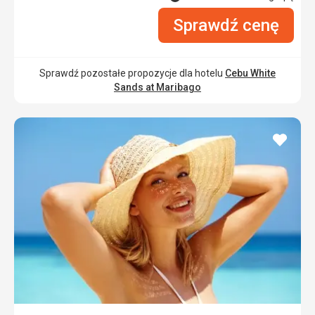
Sprawdź cenę
Sprawdź pozostałe propozycje dla hotelu
Cebu White
Sands at Maribago
dodaj
do
ulubi