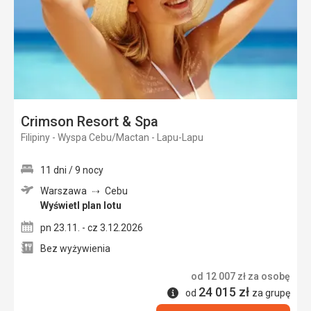
Crimson Resort & Spa
Filipiny - Wyspa Cebu/Mactan - Lapu-Lapu
11 dni / 9 nocy
Warszawa
Cebu
Wyświetl plan lotu
pn 23.11. - cz 3.12.2026
Bez wyżywienia
od
12 007
zł
za osobę
24 015
zł
Informacje
od
za grupę