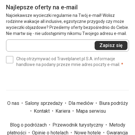
Najlepsze oferty na e-mail
Najciekawsze wycieczki regularnie na Twój e-mail! Wolisz
rodzinne wakacje all inclusive, egzotyczne przygody czy może
wycieczki objazdowe? Prześlemy oferty bezpośrednio do Ciebie.
Nie martw się - nie udostępnimy nikomu Twojego adresu e-mail.
Wprowadź
Zapisz się
swój
e-
Chcę otrzymywać od Travelplanet.pl S.A. informacje
mail
(wym
handlowe na podany przeze mnie adres poczty e-mail.
*
(wymagane)
*
O nas
Salony sprzedaży
Dla mediów
Biura podróży
Kontakt
Kariera
Mapa serwisu
Blog o podróżach
Przewodnik turystyczny
Metody
płatności
Opinie o hotelach
Nowe hotele
Gwarancja