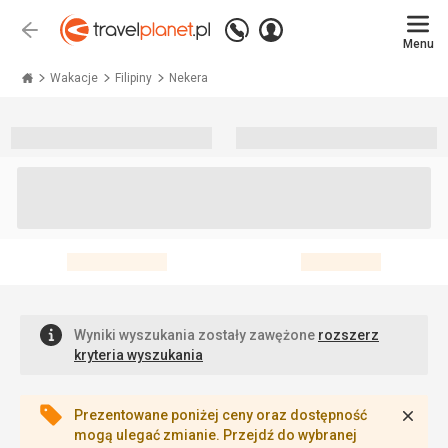
Zadzwoń
Zaloguj
Wstecz
+48 71 771 76 55
Menu
się
Travelplanet.pl
Wakacje
Filipiny
Nekera
Wyniki wyszukania zostały zawężone
rozszerz
kryteria wyszukania
Zamk
Prezentowane poniżej ceny oraz dostępność
mogą ulegać zmianie. Przejdź do wybranej