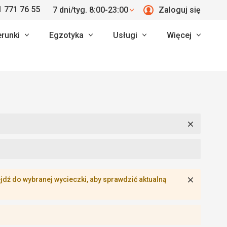
 771 76 55
7 dni/tyg. 8:00-23:00
Zaloguj się
erunki
Egzotyka
Usługi
Więcej
Zamknij
Zamknij
dź do wybranej wycieczki, aby sprawdzić aktualną