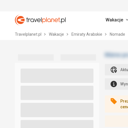
Wakacje
Travelplanet.pl
Travelplanet.pl
Wakacje
Emiraty Arabskie
Nomade
Akt
Wyn
Pre
cen