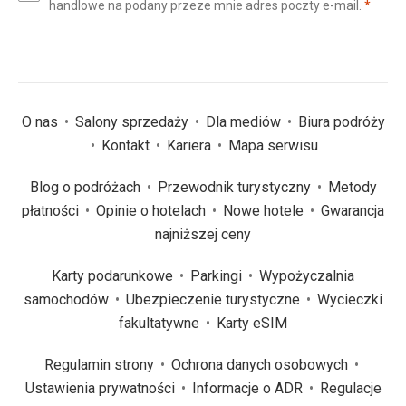
(wym
handlowe na podany przeze mnie adres poczty e-mail.
*
(wymagane)
*
O nas
Salony sprzedaży
Dla mediów
Biura podróży
Kontakt
Kariera
Mapa serwisu
Blog o podróżach
Przewodnik turystyczny
Metody
płatności
Opinie o hotelach
Nowe hotele
Gwarancja
najniższej ceny
Karty podarunkowe
Parkingi
Wypożyczalnia
samochodów
Ubezpieczenie turystyczne
Wycieczki
fakultatywne
Karty eSIM
Regulamin strony
Ochrona danych osobowych
Ustawienia prywatności
Informacje o ADR
Regulacje