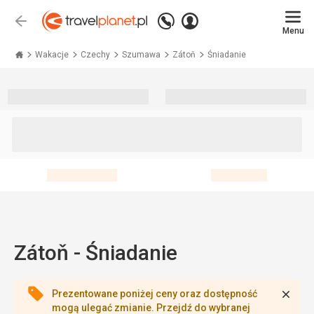
Zadzwoń
Zaloguj
Wstecz
+48 71 771 76 55
Menu
się
Travelplanet.pl
Wakacje
Czechy
Szumawa
Zátoň
Śniadanie
Zátoň - Śniadanie
Zamk
Prezentowane poniżej ceny oraz dostępność
mogą ulegać zmianie. Przejdź do wybranej