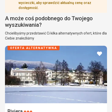
wycieczki, aby sprawdzić aktualną cenę oraz
dostępność.
A może coś podobnego do Twojego
wyszukiwania?
Chcielibyśmy przedstawić Ci kilka alternatywnych ofert, które dla
Ciebie znaleźliśmy
OFERTA ALTERNATYWNA
dodaj
do
ulubi
Riviera