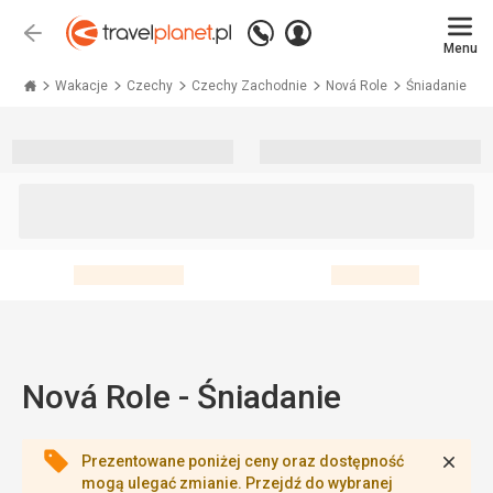
Zadzwoń
Zaloguj
Wstecz
+48 71 771 76 55
Menu
się
Travelplanet.pl
Wakacje
Czechy
Czechy Zachodnie
Nová Role
Śniadanie
Nová Role - Śniadanie
Zamk
Prezentowane poniżej ceny oraz dostępność
mogą ulegać zmianie. Przejdź do wybranej