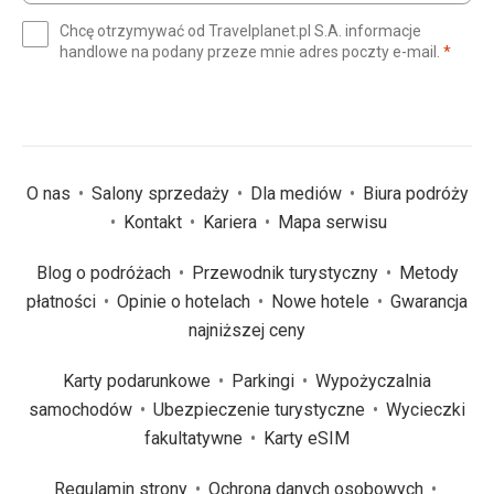
e-
Chcę otrzymywać od Travelplanet.pl S.A. informacje
mail
(wym
handlowe na podany przeze mnie adres poczty e-mail.
*
(wymagane)
*
O nas
Salony sprzedaży
Dla mediów
Biura podróży
Kontakt
Kariera
Mapa serwisu
Blog o podróżach
Przewodnik turystyczny
Metody
płatności
Opinie o hotelach
Nowe hotele
Gwarancja
najniższej ceny
Karty podarunkowe
Parkingi
Wypożyczalnia
samochodów
Ubezpieczenie turystyczne
Wycieczki
fakultatywne
Karty eSIM
Regulamin strony
Ochrona danych osobowych