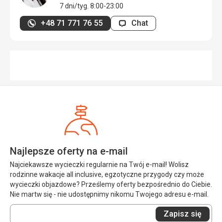
7 dni/tyg. 8:00-23:00
+48 71 771 76 55
Chat
Najlepsze oferty na e-mail
Najciekawsze wycieczki regularnie na Twój e-mail! Wolisz
rodzinne wakacje all inclusive, egzotyczne przygody czy może
wycieczki objazdowe? Prześlemy oferty bezpośrednio do Ciebie.
Nie martw się - nie udostępnimy nikomu Twojego adresu e-mail.
Wprowadź
Zapisz się
swój